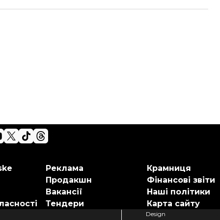
ske
Реклама
Крамниця
Продакшн
Фінансові звіти
Вакансії
Наші політики
ласності
Тендери
Карта сайту
Design