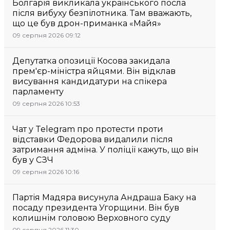
Болгарія викликала українського посла
після вибуху безпілотника. Там вважають,
що це був дрон-приманка «Майя»
09 серпня 2026 09:12
Депутатка опозиції Косова закидала
прем'єр-міністра яйцями. Він відклав
висування кандидатури на спікера
парламенту
09 серпня 2026 10:53
Чат у Telegram про протести проти
відставки Федорова видалили після
затримання адміна. У поліції кажуть, що він
був у СЗЧ
09 серпня 2026 10:16
Партія Мадяра висунула Андраша Баку на
посаду президента Угорщини. Він був
колишнім головою Верховного суду
09 серпня 2026 11:30