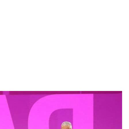
нції «Нова Білорусь» у Вільнюсі
ська / Telegram
а оголосила про створення Об'єднаного
онавчим органом».
 «Нова Білорусь» у Вільнюсі.