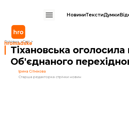
Новини
Тексти
Думки
Від
Тіхановська оголосила про створення Об'єднаного перехідного каб
Головна
Світ
Тіхановська оголосила
Об'єднаного перехідног
Ірина Сітнікова
Старша редакторка стрічки новин