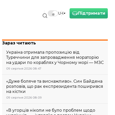
Підтримати
UK
Зараз читають
Україна отримала пропозицію від
Туреччини для запровадження мораторію
на удари по кораблях у Чорному морі — МЗС
09 серпня 2026 08:47
«Дуже боляче та виснажливо». Син Байдена
розповів, що рак експрезидента поширився
на кістки
09 серпня 2026 08:09
«В угорців ніколи не було проблем щодо