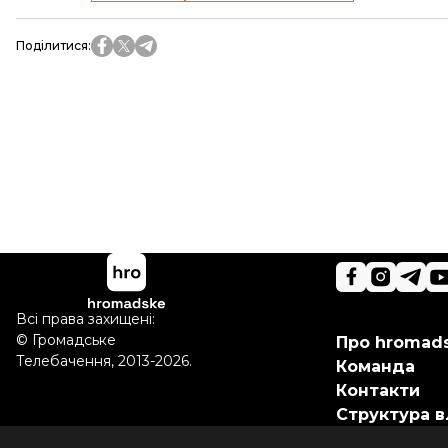
Поділитися
:
Всі права захищені:
©
Громадське
Про hromad
Телебачення
,
2013-2026.
Команда
Контакти
Структура в