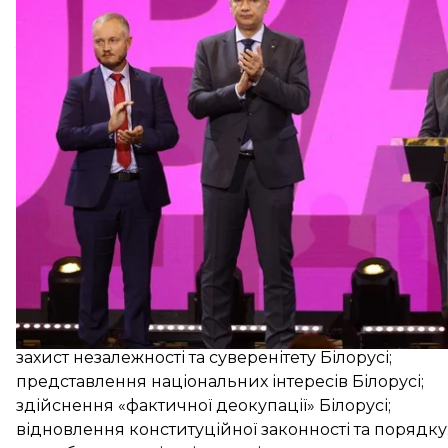
Вона зазначила, що цей орган має працювати над 
демократії, а також — створенням умов для провед
Тіхановська заявила, що Об'єднаний перехідний ка
захист незалежності та суверенітету Білорусі;
представлення національних інтересів Білорусі;
здійснення «фактичної деокупації» Білорусі;
відновлення конституційної законності та порядку