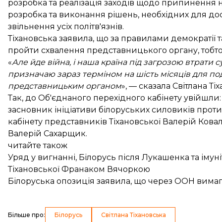
розробка та реалізація заходів щодо припинення 
розробка та виконання рішень, необхідних для до
звільнення усіх політв'язнів.
Тіхановська заявила, що за правилами демократії т
пройти схвалення представницького органу, тобт
«
Але йде війна, і наша країна під загрозою втрати 
призначаю зараз терміном на шість місяців для п
представницьким органом
», — сказала Світлана Ті
Так, до Об'єднаного перехідного кабінету увійшл
засновник ініціативи білоруських силовиків про
кабінету представників Тіхановської Валерій Ков
Валерій Сахарщик.
читайте також
Уряд у вигнанні, Білорусь після Лукашенка та імун
Тіхановської Франаком Вячоркою
Білоруська опозиція заявила, що через ООН вимага
Більше про
:
Білорусь
Світлана Тіхановська