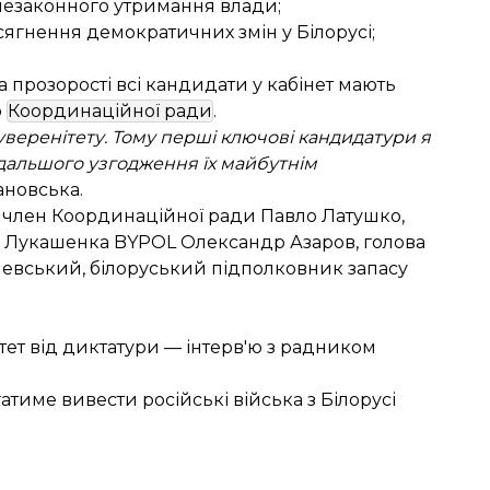
незаконного утримання влади;
сягнення демократичних змін у Білорусі;
а прозорості всі кандидати у кабінет мають
о
Координаційної ради
.
суверенітету. Тому перші ключові кандидатури я
одальшого узгодження їх майбутнім
хановська.
и: член Координаційної ради Павло Латушко,
ти Лукашенка BYPOL Олександр Азаров, голова
алевський, білоруський підполковник запасу
ітет від диктатури — інтерв'ю з радником
тиме вивести російські війська з Білорусі