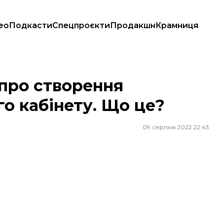
ео
Подкасти
Спецпроєкти
Продакшн
Крамниця
інету. Що це?
 про створення
о кабінету. Що це?
09 серпня 2022 22:43