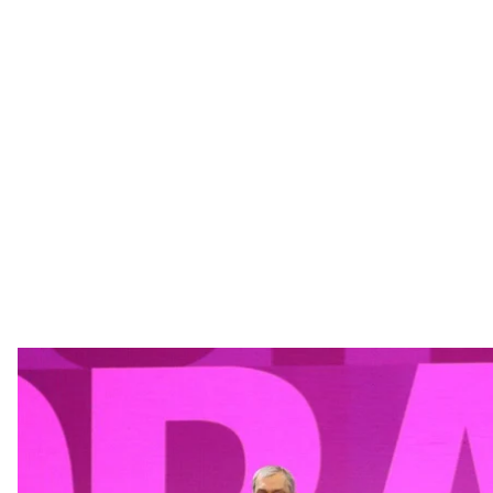
Світлана Тіхановська на конфере
Світлана Тіханов
Лідерка білоруської опозиції Світлана Тіхановськ
перехідного кабінету. Він буде «колективним вик
Про це Світлана Тіхановська
заявила
на конференції