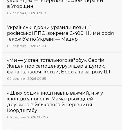
українців» — інтерв’ю з послом України
в Угорщині
07 серпня 2026 12:00
Українські дрони уразили позиції
російської ППО, зокрема С-400. Ними росія
також б'є по Україні — Мадяр
09 серпня 2026 09:41
«Ми — у стані тотального за*обу». Сергій
Жадан про самоцензуру, лідерів думок,
фанатів, творчі кризи, Брехта та загрозу ШІ
09 серпня 2026 09:55
«Шлях родин іноді навіть важчий, ніж у
хлопців у полоні». Мама трьох дітей,
дружина військового й керівниця
Коордштабу
06 серпня 2026 08:00