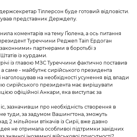
держсекретар Тіллерсон буде готовий відповісти.
атував представник Держдепу.
днила коментарів на тему Ґюлена, а ось питання
а президент Туреччини Реджеп Таїп Ердоган
 законними» партнерами в боротьбі з
татів із курдами.
трічі із главою МЗС Туреччини фактично поставив
 а саме - майбутнє сирійського президента
наголошував на необхідності усунення від влади
олю сирійського президента має вирішувати
ицією офіційної Анкари, яка виступає за
іс, зазначивши про необхідність створення в
Саме туди, за задумом Вашингтона, зможуть
д 2 мільйони втікачів із Сирії, вже давно
 ідея не отримала особливої підтримки західних
ез значної іноземної військової присутності?