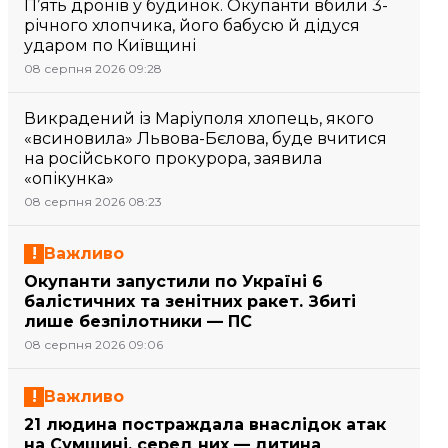
П’ять дронів у будинок. Окупанти вбили 3-
річного хлопчика, його бабусю й дідуся
ударом по Київщині
08 серпня 2026 09:28
Викрадений із Маріуполя хлопець, якого
«всиновила» Львова-Бєлова, буде вчитися
на російського прокурора, заявила
«опікунка»
08 серпня 2026 08:23
Важливо
Окупанти запустили по Україні 6
балістичних та зенітних ракет. Збиті
лише безпілотники — ПС
08 серпня 2026 09:06
Важливо
21 людина постраждала внаслідок атак
на Сумщині, серед них — дитина