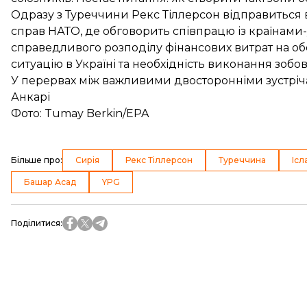
Одразу з Туреччини Рекс Тіллерсон відправиться в
справ НАТО, де обговорить співпрацю із країнам
справедливого розподілу фінансових витрат на обо
ситуацію в Україні та необхідність виконання зоб
У перервах між важливими двосторонніми зустріча
Анкарі
Фото: Tumay Berkin/EPA
Більше про
:
Сирія
Рекс Тіллерсон
Туреччина
Ісл
Башар Асад
YPG
Поділитися
: