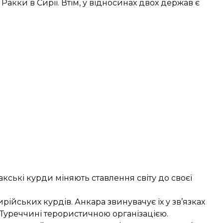
Ракки в Сирії. Втім, у відносинах двох держав є
акські курди міняють ставлення світу
до своєї
йських курдів. Анкара звинувачує їх у зв’язках
 Туреччині терористичною організацією.