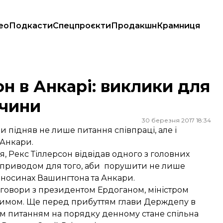
ео
Подкасти
Спецпроєкти
Продакшн
Крамниця
уреччини
н в Анкарі: виклики для
ччини
30 березня 2017 18:34
підняв не лише питання співпраці, але і
 Анкари.
я,
Рекс Тіллерсон відвідав
одного з головних
в приводом для того, аби порушити не лише
ідносинах Вашингтона та Анкари.
реговори з президентом Ердоганом, міністром
римом. Ще перед прибуттям глави Держдепу в
им питанням на порядку денному стане спільна