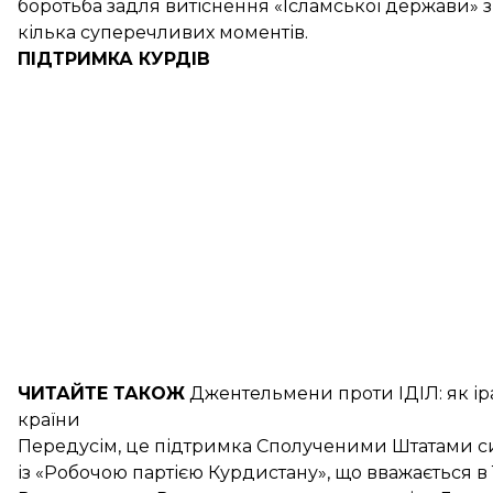
боротьба задля витіснення «Ісламської держави» з 
кілька суперечливих моментів.
ПІДТРИМКА КУРДІВ
ЧИТАЙТЕ ТАКОЖ
Джентельмени проти ІДІЛ: як
ір
країни
Передусім, це підтримка Сполученими Штатами сирі
із «Робочою партією Курдистану», що вважається в