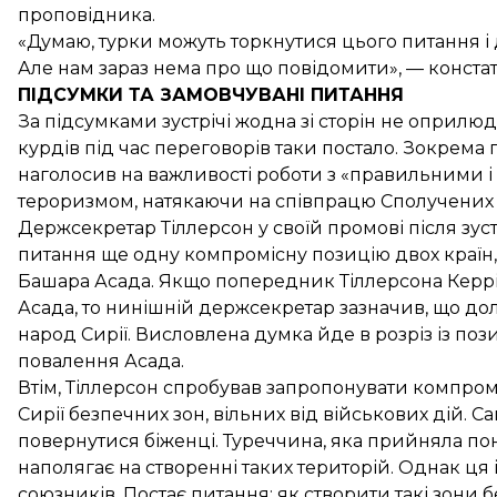
проповідника.
«Думаю, турки можуть торкнутися цього питання і 
Але нам зараз нема про що повідомити», — конст
ПІДСУМКИ ТА ЗАМОВЧУВАНІ ПИТАННЯ
За підсумками зустрічі жодна зі сторін не оприлю
курдів під час переговорів таки постало. Зокрем
наголосив на важливості роботи з «правильними і
тероризмом, натякаючи на співпрацю Сполучених Ш
Держсекретар Тіллерсон у своїй промові після зус
питання ще одну компромісну позицію двох країн,
Башара Асада. Якщо попередник Тіллерсона Керрі 
Асада, то нинішній держсекретар зазначив, що д
народ Сирії. Висловлена думка йде в розріз із поз
повалення Асада.
Втім, Тіллерсон спробував запропонувати компром
Сирії безпечних зон, вільних від військових дій. 
повернутися біженці. Туреччина, яка прийняла пона
наполягає на створенні таких територій. Однак ця
союзників. Постає питання: як створити такі зони б