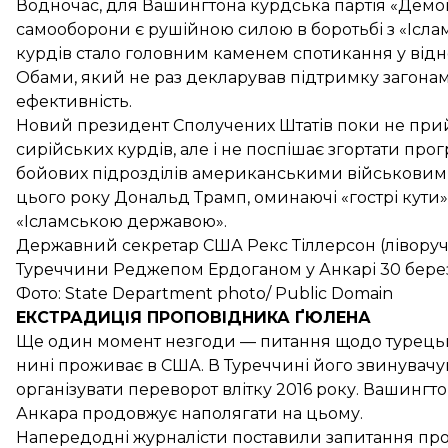
Водночас, для Вашингтона курдська партія «Демо
самооборони є рушійною силою в боротьбі з «Ісл
курдів стало головним каменем спотикання у відн
Обами, який не раз декларував підтримку загонам
ефективність.
Новий президент Сполучених Штатів поки не пр
сирійських курдів, але і не поспішає згортати пр
бойових підрозділів американськими військовими
цього року Дональд Трамп, оминаючі «гострі кути»
«Ісламською державою».
Державний секретар США Рекс Тіллерсон (ліворуч)
Туреччини Реджепом Ердоганом у Анкарі 30 бере
Фото: State Department photo/ Public Domain
ЕКСТРАДИЦІЯ ПРОПОВІДНИКА ҐЮЛЕНА
Ще один момент незгоди — питання щодо турецько
нині проживає в США. В Туреччині його звинувачу
організувати переворот влітку 2016 року. Вашингто
Анкара продовжує наполягати на цьому.
Напередодні журналісти поставили запитання про 