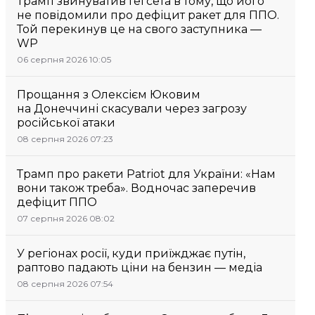
Трамп звинуватив Гегсета в тому, що його
не повідомили про дефіцит ракет для ППО.
Той перекинув це на свого заступника —
WP
06 серпня 2026 10:05
Прощання з Олексієм Юковим
на Донеччині скасували через загрозу
російської атаки
08 серпня 2026 07:23
Трамп про ракети Patriot для України: «Нам
вони також треба». Водночас заперечив
дефіцит ППО
07 серпня 2026 08:02
У регіонах росії, куди приїжджає путін,
раптово падають ціни на бензин — медіа
08 серпня 2026 07:54