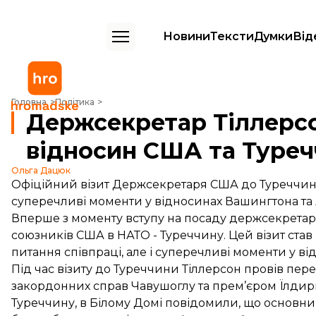
Новини
Тексти
Думки
Від
Держсекретар Тіллерсон в Анкарі: виклики для відносин США та Т
Головна
Політика
Держсекретар Тіллерсо
відносин США та Туре
Ольга Дацюк
Офіційний візит Держсекретаря США до Туреччини 
суперечливі моменти у відносинах Вашингтона та
Вперше з моменту вступу на посаду держсекретар
союзників США в НАТО - Туреччину. Цей візит ста
питання співпраці, але і суперечливі моменти у в
Під час візиту до Туреччини Тіллерсон провів пе
закордонних справ Чавушоглу та прем’єром Їлди
Туреччину, в Білому Домі повідомили, що основн