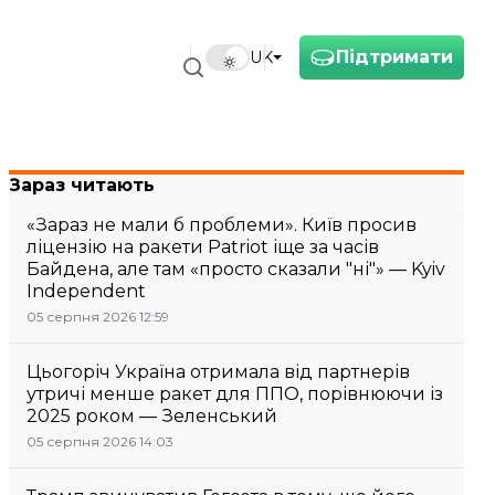
Підтримати
UK
Зараз читають
«Зараз не мали б проблеми». Київ просив
ліцензію на ракети Patriot іще за часів
Байдена, але там «просто сказали "ні"» — Kyiv
Independent
05 серпня 2026 12:59
Цьогоріч Україна отримала від партнерів
утричі менше ракет для ППО, порівнюючи із
2025 роком — Зеленський
05 серпня 2026 14:03