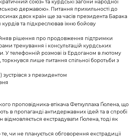
кратичний союз» та курдські загони народної
амською державою». Питання прихильності до
осинах двох країн ще за часів президента Барака
 курдів та підкреслював їхню бойову
ийняв рішення про продовження підтримки
ограми тренування і консультацій курдських
. У телефонній розмові із Ердоганом в лютому
, торкнувся лише питання спільної боротьби з
 зустрівся з президентом
зня
го проповідника-втікача Фетхуллаха Ґюлена, що
ють в пропаганді антидержавних ідей та в спробі
н відмовляється екстрадувати Ґюлена, тоді як
те, чи не планується обговорення екстрадиції