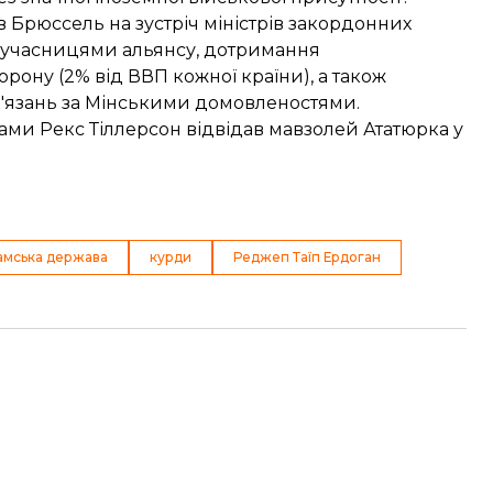
 Брюссель на зустріч міністрів закордонних
и-учасницями альянсу, дотримання
рону (2% від ВВП кожної країни), а також
ов'язань за Мінськими домовленостями.
ми Рекс Тіллерсон відвідав мавзолей Ататюрка у
амська держава
курди
Реджеп Таїп Ердоган