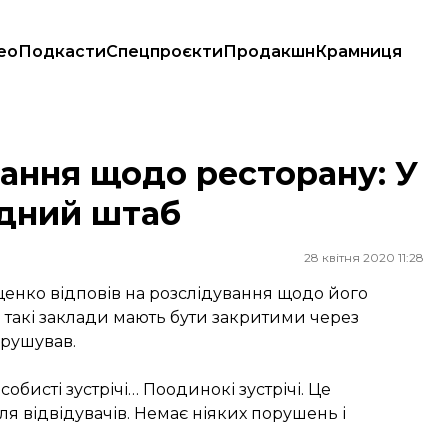
ео
Подкасти
Спецпроєкти
Продакшн
Крамниця
оєрідний штаб
ання щодо ресторану: У
ідний штаб
28 квітня 2020 11:28
енко відповів на розслідування щодо його
о такі заклади мають бути закритими через
орушував.
собисті зустрічі… Поодинокі зустрічі. Це
я відвідувачів. Немає ніяких порушень і