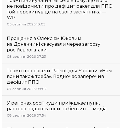
Трамп звинуватив Гегсета в тому, що його
не повідомили про дефіцит ракет для ППО.
Той перекинув це на свого заступника —
WP
06 серпня 2026 10:05
Прощання з Олексієм Юковим
на Донеччині скасували через загрозу
російської атаки
08 серпня 2026 07:23
Трамп про ракети Patriot для України: «Нам
вони також треба». Водночас заперечив
дефіцит ППО
07 серпня 2026 08:02
У регіонах росії, куди приїжджає путін,
раптово падають ціни на бензин — медіа
08 серпня 2026 07:54