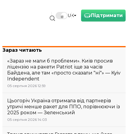
Підтримати
UK
Зараз читають
«Зараз не мали б проблеми». Київ просив
ліцензію на ракети Patriot іще за часів
Байдена, але там «просто сказали "ні"» — Kyiv
Independent
05 серпня 2026 12:59
Цьогоріч Україна отримала від партнерів
утричі менше ракет для ППО, порівнюючи із
2025 роком — Зеленський
05 серпня 2026 14:03