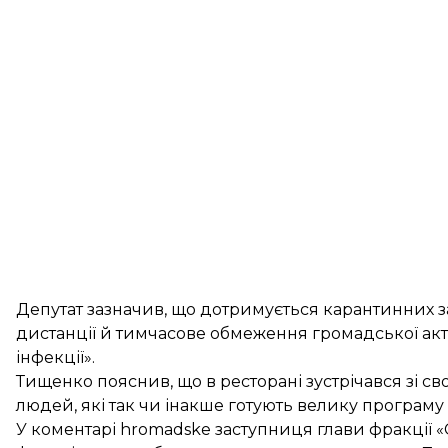
Депутат зазначив, що дотримується карантинних за
дистанції й тимчасове обмеження громадської ак
інфекції».
Тищенко пояснив, що в ресторані зустрічався зі с
людей, які так чи інакше готують велику програму
У коментарі hromadske заступниця глави фракції «С