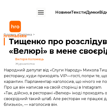
Новини
Тексти
Думки
Від
Тищенко про розслідування щодо ресторану: У «Велюрі» в мене св
Головна
Політика
Тищенко про розслідув
«Велюрі» в мене своєр
Вікторія Коломієць
Журналістка
Народний депутат від «Слуги Народу» Микола Тищ
ресторану, куди приходять VIP—гості, попри те, щ
карантин. Парламентар наголосив, що нічого не п
Про це він написав на своїй сторінці в Instagram.
«Так, дійсно, в ресторані «Велюр» іноді проходять о
своєрідний такий штаб. Але ресторан не працює дл
близько», — наголосив він.