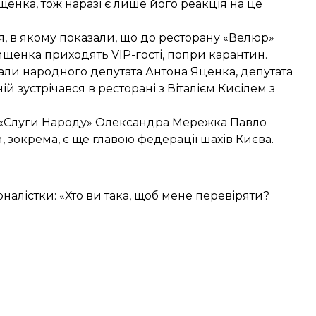
енка, тож наразі є лише його реакція на це
я
, в якому показали, що до ресторану «Велюр»
щенка приходять VIP-гості, попри карантин.
вали народного депутата Антона Яценка, депутата
 зустрічався в ресторані з Віталієм Кисілем з
д «Слуги Народу» Олександра Мережка Павло
, зокрема, є ще главою федерації шахів Києва.
рналістки: «Хто ви така, щоб мене перевіряти?