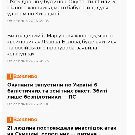
П’ять дронів у будинок. Окупанти вбили 3-
річного хлопчика, його бабусю й дідуся
ударом по Київщині
08 серпня 2026 09:28
Викрадений із Маріуполя хлопець, якого
«всиновила» Львова-Бєлова, буде вчитися
на російського прокурора, заявила
«опікунка»
08 серпня 2026 08:23
Важливо
Окупанти запустили по Україні 6
балістичних та зенітних ракет. Збиті
лише безпілотники — ПС
08 серпня 2026 09:06
Важливо
21 людина постраждала внаслідок атак
на Сумщині, серед них — дитина