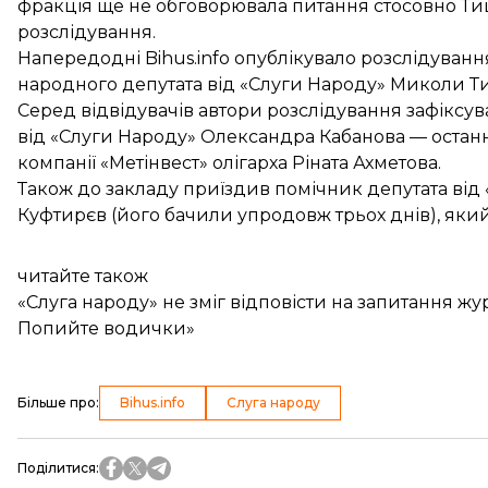
фракція ще не обговорювала питання стосовно Тищ
розслідування.
Напередодні Bihus.info
опублікувало розслідуванн
народного депутата від «Слуги Народу» Миколи Ти
Серед відвідувачів автори розслідування зафіксу
від «Слуги Народу» Олександра Кабанова — останній
компанії «Метінвест» олігарха Ріната Ахметова.
Також до закладу приїздив помічник депутата ві
Куфтирєв (його бачили упродовж трьох днів), який
читайте також
«Слуга народу» не зміг відповісти на запитання жу
Попийте водички»
Більше про
:
Bihus.info
Слуга народу
Поділитися
: