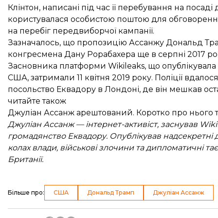
Клінтон, написані під час її перебування на посаді
користувалася особистою поштою для обговоренн
на перебіг передвиборчої кампанії.
Зазначалось, що пропозицію Ассанжу Дональд Тр
конгресмена Дану Рорабахера ще в серпні 2017 ро
Засновника платформи Wikileaks, що опублікувала 
США,
затримали 11 квітня
2019 року. Поліції вдалос
посольство Еквадору в Лондоні, де він мешкав оста
читайте також
Джуліан Ассанж арештований. Коротко про нього та
Джуліан Ассанж — інтернет-активіст, заснував Wikil
громадянство Еквадору. Опублікував надсекретні д
колах влади, військові злочини та дипломатичні та
Британії.
Більше про
:
США
Дональд Трамп
Джуліан Ассанж