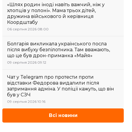
«Шлях родин іноді навіть важчий, ніж у
хлопців у полоні». Мама трьох дітей,
дружина військового й керівниця
Коордштабу
06 серпня 2026 08:00
Болгарія викликала українського посла
після вибуху безпілотника. Там вважають,
що це був дрон-приманка «Майя»
09 серпня 2026 09:12
Чат у Telegram про протести проти
відставки Федорова видалили після
затримання адміна. У поліції кажуть, що він
був у СЗЧ
09 серпня 2026 10:16
Всі новини