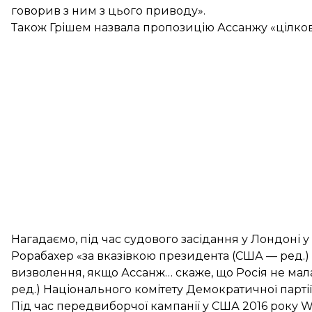
говорив з ним з цього приводу».
Також Грішем назвала пропозицію Ассанжу «цілко
Нагадаємо, під час судового засідання у Лондоні у
Рорабахер «за вказівкою президента (США — ред.
визволення
, якщо Ассанж… скаже, що Росія не ма
ред.) Національного комітету Демократичної парті
Під час передвиборчої кампанії у США 2016 року WI