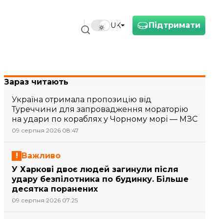
Підтримати
UK
Зараз читають
Україна отримала пропозицію від
Туреччини для запровадження мораторію
на удари по кораблях у Чорному морі — МЗС
09 серпня 2026 08:47
Важливо
У Харкові двоє людей загинули після
удару безпілотника по будинку. Більше
десятка поранених
09 серпня 2026 07:25