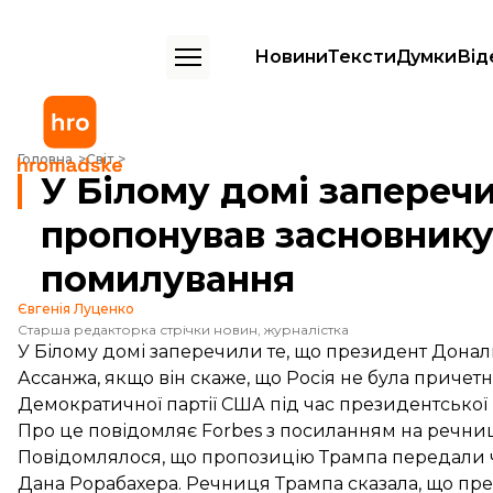
Новини
Тексти
Думки
Від
У Білому домі заперечили те, що Трамп пропонував засновнику Wi
Головна
Світ
У Білому домі запереч
пропонував засновнику
помилування
Євгенія Луценко
Старша редакторка стрічки новин, журналістка
У Білому домі заперечили те, що президент Дона
Ассанжа, якщо він скаже, що Росія не була причет
Демократичної партії США під час президентської 
Про це
повідомляє
Forbes з посиланням на речниц
Повідомлялося, що пропозицію Трампа передали
Дана Рорабахера. Речниця Трампа сказала, що пре