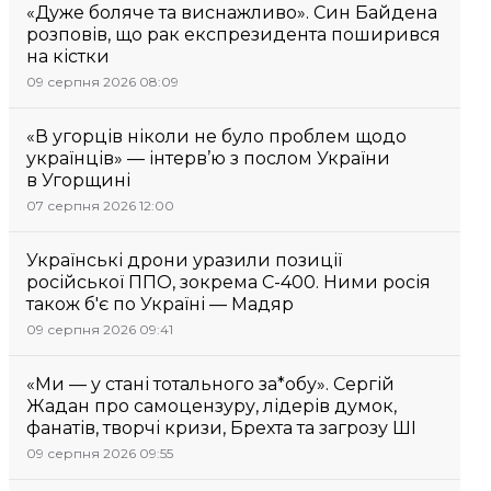
«Дуже боляче та виснажливо». Син Байдена
розповів, що рак експрезидента поширився
на кістки
09 серпня 2026 08:09
«В угорців ніколи не було проблем щодо
українців» — інтерв’ю з послом України
в Угорщині
07 серпня 2026 12:00
Українські дрони уразили позиції
російської ППО, зокрема С-400. Ними росія
також б'є по Україні — Мадяр
09 серпня 2026 09:41
«Ми — у стані тотального за*обу». Сергій
Жадан про самоцензуру, лідерів думок,
фанатів, творчі кризи, Брехта та загрозу ШІ
09 серпня 2026 09:55