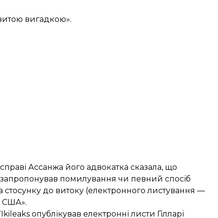
витою вигадкою».
 справі Ассанжа його адвокатка сказала, що
) запропонував
помилування чи певний спосіб
ла стосунку до витоку (електронного листування —
ї США».
kileaks опублікував електронні листи Гілларі