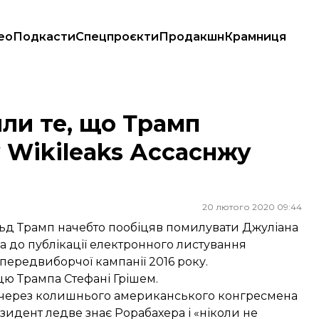
ео
Подкасти
Спецпроєкти
Продакшн
Крамниця
kileaks Ассаснжу помилування
или те, що Трамп
 Wikileaks Ассаснжу
20 лютого 2020 09:44
льд Трамп начебто пообіцяв помилувати Джуліана
на до публікації електронного листування
передвиборчої кампанії 2016 року.
ю Трампа Стефані Грішем.
 через колишнього американського конгресмена
зидент ледве знає Рорабахера і «ніколи не