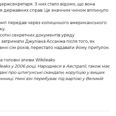
 держсекретаря. З них стало відомо, що вона
я державних справ. Це значним чином вплинуло
амп передав через колишнього американського
ку.
сотні секретних документів уряду
я затримати Джуліана Ассанжа після того, як
нні сім років, перестало надавати йому притулок.
 головні зливи Wikileaks
eaks у 2006 році. Народився в Австралії, також має
ані про шпигунські скандали, корупцію у вищих
ємниці. Нині він перебуває під вартою у Великій