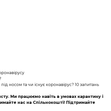
оронавірусу
?
під носом та чи існує коронавірус? 10 запитань
сту. Ми працюємо навіть в умовах карантину і
имайте нас на Спільнокошті!
Підтримайте