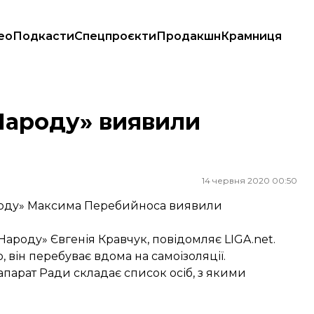
ео
Подкасти
Спецпроєкти
Продакшн
Крамниця
 Народу» виявили
14 червня 2020 00:50
ароду» Максима Перебийноса виявили
 Народу» Євгенія Кравчук,
повідомляє
LIGA.net.
, він перебуває вдома на самоізоляції.
апарат Ради складає список осіб, з якими