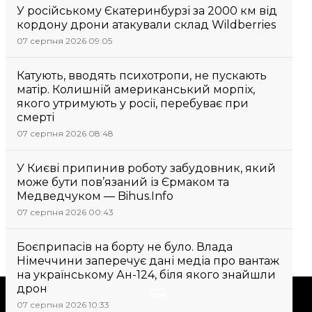
У російському Єкатеринбурзі за 2000 км від
кордону дрони атакували склад Wildberries
07 серпня 2026 09:05
Катують, вводять психотропи, не пускають
матір. Колишній американський морпіх,
якого утримують у росії, перебуває при
смерті
07 серпня 2026 08:48
У Києві припинив роботу забудовник, який
може бути пов’язаний із Єрмаком та
Медведчуком — Bihus.Info
07 серпня 2026 00:43
Боєприпасів на борту не було. Влада
Німеччини заперечує дані медіа про вантаж
на українському Ан-124, біля якого знайшли
дрон
Підтримати
07 серпня 2026 10:33