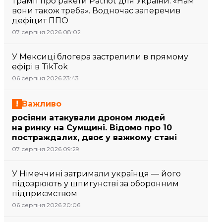
Трамп про ракети Patriot для України: «Нам
вони також треба». Водночас заперечив
дефіцит ППО
07 серпня 2026 08:02
У Мексиці блогера застрелили в прямому
ефірі в TikTok
06 серпня 2026 23:43
Важливо
росіяни атакували дроном людей
на ринку на Сумщині. Відомо про 10
постраждалих, двоє у важкому стані
07 серпня 2026 09:29
У Німеччині затримали українця — його
підозрюють у шпигунстві за оборонним
підприємством
06 серпня 2026 20:06