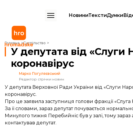
Новини
Тексти
Думки
Від
У депутата від «Слуги Народу» виявили коронавірус
Головна
Суспільство
У депутата від «Слуги
коронавірус
Марко Погуляєвський
Редактор стрічки новин
У депутата Верховної Ради України від «Слуги Н
коронавірус.
Про це заявила заступниця голови фракції «Слуга
За її словами, зараз депутат почувається нормально
Минулого тижня Перебийніс був у залі, тому зараз 
контактував депутат.