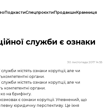
ео
Подкасти
Спецпроєкти
Продакшн
Крамниця
ційної служби є ознаки
30 листопада 2017 14:55
 служби містять ознаки корупції, але чи
тькомпетентні органи.
 служби містять ознаки корупції, але чи
ть компетентні органи.
о на брифінгу.
розмовах є ознаки корупції. Упевнений, що
 певну юридичну перспективу. Це їхня