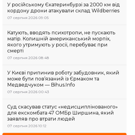
У російському Єкатеринбурзі за 2000 км від
кордону дрони атакували склад Wildberries
07 серпня 2026 09:05
Катують, вводять психотропи, не пускають
матір. Колишній американський морпіх,
якого утримують у росії, перебуває при
смерті
07 серпня 2026 08:48
У Києві припинив роботу забудовник, який
може бути пов’язаний із Єрмаком та
Медведчуком — Bihus.Info
07 серпня 2026 00:43
Суд скасував статус «недисциплінованого»
для екскомбата 47 ОМБр Ширшина, який
заявляв про втрати людей
07 серпня 2026 10:12