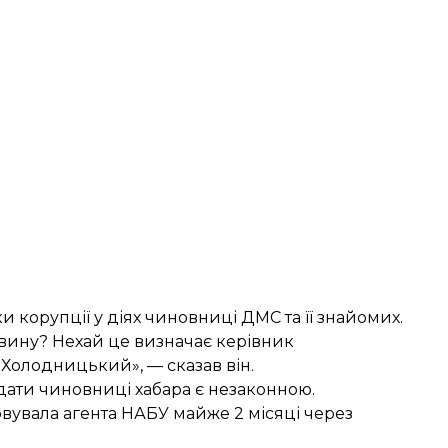
ки корупції у діях чиновниці ДМС та її знайомих.
ї вину? Нехай це визначає керівник
 Холодницький», — сказав він.
дати чиновниці хабара є незаконною.
вувала агента НАБУ
майже 2 місяці через