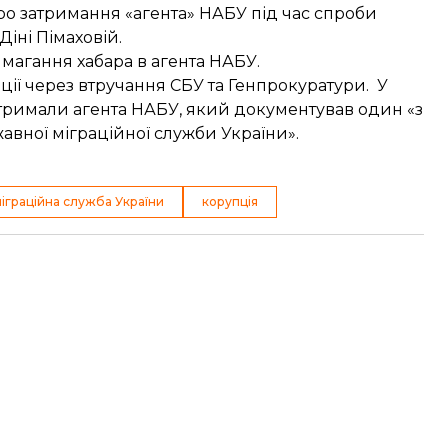
про
затримання «агента» НАБУ
під час спроби
іні Пімаховій.
магання хабара в агента НАБУ
.
ції
через втручання СБУ та Генпрокуратури. У
атримали агента НАБУ, який документував один «з
авної міграційної служби України».
іграційна служба України
корупція