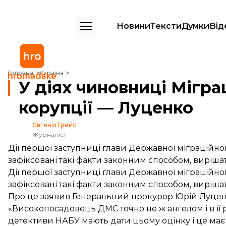
Новини
Тексти
Думки
Від
У діях чиновниці Міграційної служби є ознаки корупції — Луценко
Головна
Україна
У діях чиновниці Мігра
корупції — Луценко
Євгенія Грейс
Журналіст
Дії першої заступниці глави Державної міграційної
зафіксовані такі факти законним способом, виріша
Дії першої заступниці глави Державної міграційної
зафіксовані такі факти законним способом, виріша
Про це заявив Генеральний прокурор Юрій Луценк
«Високопосадовець ДМС точно не ж ангелом і в її 
детективи НАБУ мають дати цьому оцінку і це має