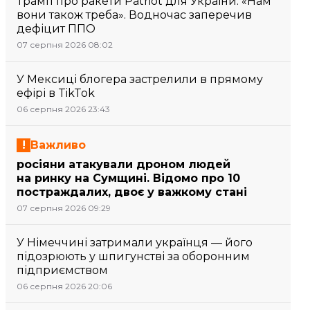
Трамп про ракети Patriot для України: «Нам
вони також треба». Водночас заперечив
дефіцит ППО
07 серпня 2026 08:02
У Мексиці блогера застрелили в прямому
ефірі в TikTok
06 серпня 2026 23:43
Важливо
росіяни атакували дроном людей
на ринку на Сумщині. Відомо про 10
постраждалих, двоє у важкому стані
07 серпня 2026 09:29
У Німеччині затримали українця — його
підозрюють у шпигунстві за оборонним
підприємством
06 серпня 2026 20:06