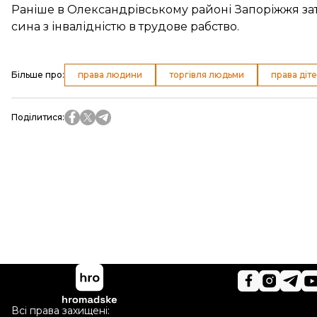
Раніше в Олександрівському районі Запоріжжя за
сина
з інвалідністю в трудове рабство.
Більше про
:
права людини
торгівля людьми
права діт
Поділитися
:
Всі права захищені: