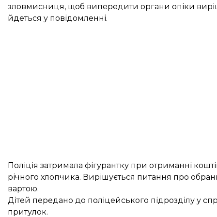
зловмисниця, щоб випередити органи опіки виріш
йдеться у повідомленні.
Поліція затримала фігурантку при отриманні коштів 
річного хлопчика. Вирішується питання про обранн
вартою.
Дітей передано до поліцейського підрозділу у сп
притулок.