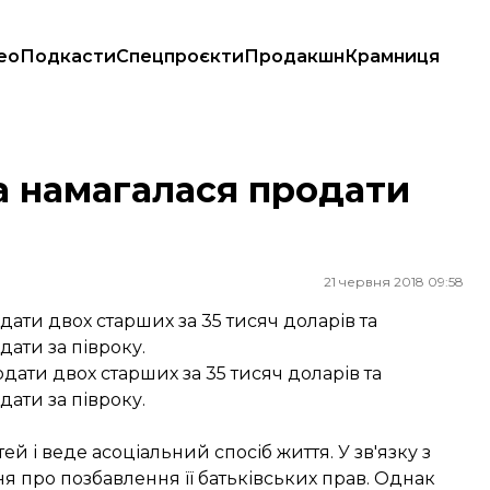
ео
Подкасти
Спецпроєкти
Продакшн
Крамниця
а намагалася продати
21 червня 2018 09:58
ати двох старших за 35 тисяч доларів та
ати за півроку.
ати двох старших за 35 тисяч доларів та
ати за півроку.
й і веде асоціальний спосіб життя. У зв'язку з
 про позбавлення її батьківських прав. Однак