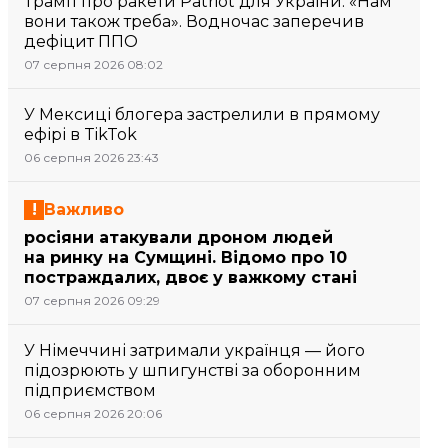
Трамп про ракети Patriot для України: «Нам
вони також треба». Водночас заперечив
дефіцит ППО
07 серпня 2026 08:02
У Мексиці блогера застрелили в прямому
ефірі в TikTok
06 серпня 2026 23:43
Важливо
росіяни атакували дроном людей
на ринку на Сумщині. Відомо про 10
постраждалих, двоє у важкому стані
07 серпня 2026 09:29
У Німеччині затримали українця — його
підозрюють у шпигунстві за оборонним
підприємством
06 серпня 2026 20:06