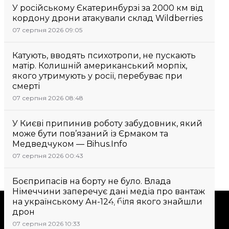
У російському Єкатеринбурзі за 2000 км від
кордону дрони атакували склад Wildberries
07 серпня 2026 09:05
Катують, вводять психотропи, не пускають
матір. Колишній американський морпіх,
якого утримують у росії, перебуває при
смерті
07 серпня 2026 08:48
У Києві припинив роботу забудовник, який
може бути пов’язаний із Єрмаком та
Медведчуком — Bihus.Info
07 серпня 2026 00:43
Боєприпасів на борту не було. Влада
Німеччини заперечує дані медіа про вантаж
на українському Ан-124, біля якого знайшли
Підтримати
дрон
07 серпня 2026 10:33