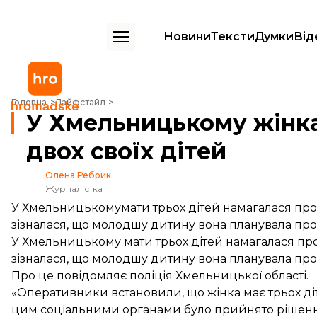
Новини
Тексти
Думки
Від
У Хмельницькому жінка намагалася продати двох своїх дітей
Головна
Лайфстайл
У Хмельницькому жінк
двох своїх дітей
Олена Ребрик
Журналістка
У Хмельницькомумати трьох дітей намагалася прод
зізналася, що молодшу дитину вона планувала прод
У Хмельницькому мати трьох дітей намагалася прод
зізналася, що молодшу дитину вона планувала прод
Про це
повідомляє
поліція Хмельницької області.
«Оперативники встановили, що жінка має трьох діте
цим соціальними органами було прийнято рішення