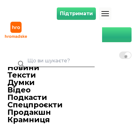
Підтримати
Підтримати
У Києві відбулася акція пам’яті правозахисника Маркелова та журнал
Головна
Суспільство
У Києві відбулася акція
пам’яті правозахисника
UK
EN
RU
Маркелова та журналістки
Бабурової, яких вбили 11
Новини
років тому
Тексти
Думки
Олена Зашко
19 січня 2020 14:26
Журналістка
Відео
Подкасти
Спецпроєкти
Продакшн
Крамниця