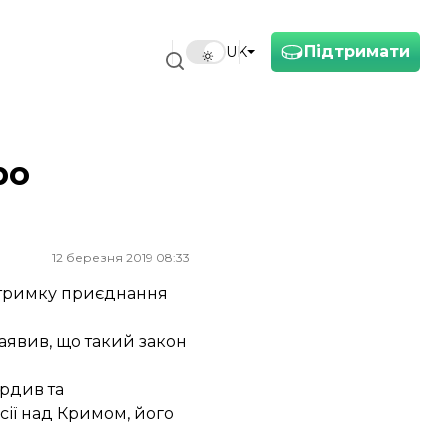
Підтримати
UK
ро
12 березня 2019 08:33
ідтримку приєднання
аявив, що такий закон
ердив та
ії над Кримом, його