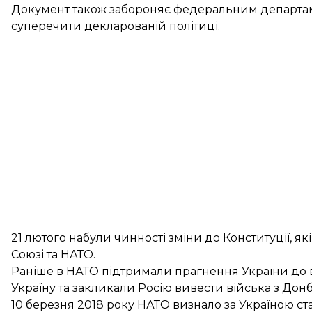
Документ також забороняє федеральним департаме
суперечити декларованій політиці.
21 лютого набули чинності
зміни до Конституції
, я
Союзі та НАТО.
Раніше в НАТО
підтримали прагнення України
до 
Україну
та закликали Росію вивести війська з Донб
10 березня 2018 року НАТО визнало за Україною ст