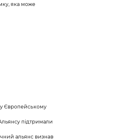
мку, яка може
о у Європейському
 Альянсу
підтримали
тичний альянс визнав