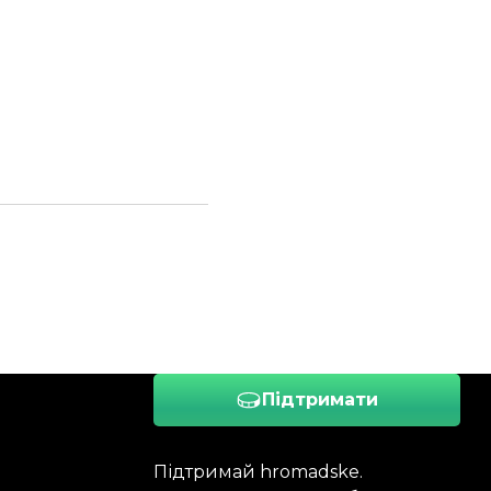
Підтримати
Підтримай hromadske.