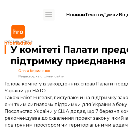
Новини
Тексти
Думки
Від
У комітеті Палати представників США заявили про підтримку приєд
Головна
Світ
У комітеті Палати пре
підтримку приєднання
Ольга Кириленко
Редакторка стрічки сайту
Голова комітету із закордонних справ Палати пре
України до НАТО.
Також Еліот Енгельт, виступаючи на підтримку зак
є «чітким сигналом» підтримки для України з боку
Посольство України у США додає, що 7 березня ко
рекомендував до схвалення проект закону, який в
повітряним простором чи територіальними водам