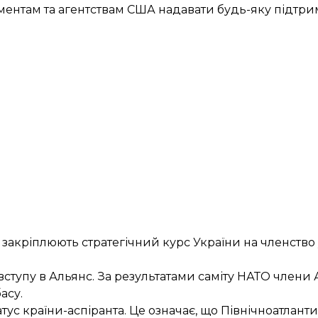
нтам та агентствам США надавати будь-яку підтри
кі закріплюють стратегічний курс України на членств
вступу в Альянс. За результатами саміту НАТО члени
асу.
атус
країни-аспіранта
. Це означає, що Північноатлан