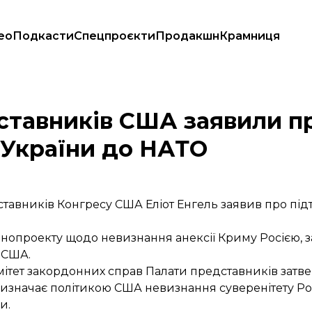
ео
Подкасти
Спецпроєкти
Продакшн
Крамниця
нання України до НАТО
дставників США заявили п
 України до НАТО
дставників Конгресу США Еліот Енгель заявив про п
онопроекту щодо невизнання анексії Криму Росією, з
 США.
мітет закордонних справ Палати представників затв
изначає політикою США невизнання суверенітету Рос
и.