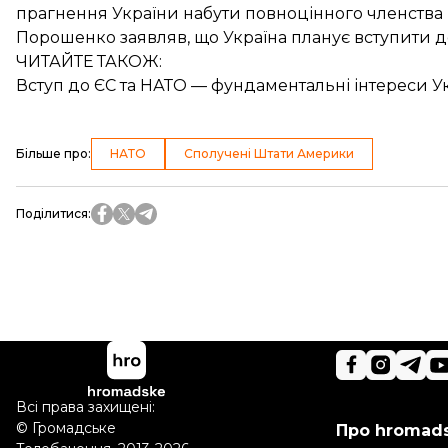
прагнення України набути повноцінного членства в
Порошенко заявляв, що
Україна планує вступити 
ЧИТАЙТЕ ТАКОЖ:
Вступ до ЄС та НАТО — фундаментальні інтереси У
Більше про
:
НАТО
Сполучені Штати Америки
Поділитися
:
Всі права захищені:
©
Громадське
Про hromad