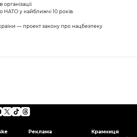
 організації.
до НАТО
у найближчі 10 років.
країни — проект закону про нацбезпеку
ske
Реклама
Крамниця