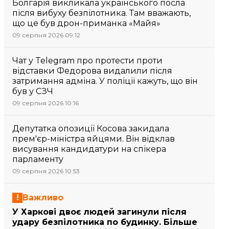
Болгарія викликала українського посла
після вибуху безпілотника. Там вважають,
що це був дрон-приманка «Майя»
09 серпня 2026 09:12
Чат у Telegram про протести проти
відставки Федорова видалили після
затримання адміна. У поліції кажуть, що він
був у СЗЧ
09 серпня 2026 10:16
Депутатка опозиції Косова закидала
прем'єр-міністра яйцями. Він відклав
висування кандидатури на спікера
парламенту
09 серпня 2026 10:53
Важливо
У Харкові двоє людей загинули після
удару безпілотника по будинку. Більше