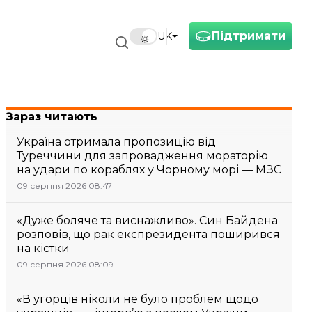
Підтримати
UK
Зараз читають
Україна отримала пропозицію від
Туреччини для запровадження мораторію
на удари по кораблях у Чорному морі — МЗС
09 серпня 2026 08:47
«Дуже боляче та виснажливо». Син Байдена
розповів, що рак експрезидента поширився
на кістки
09 серпня 2026 08:09
«В угорців ніколи не було проблем щодо