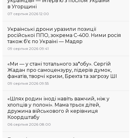
українців» — інтерв’ю з послом України
в Угорщині
07 серпня 2026 12:00
Українські дрони уразили позиції
російської ППО, зокрема С-400. Ними росія
також б'є по Україні — Мадяр
09 серпня 2026 09:41
«Ми — у стані тотального за*обу». Сергій
Жадан про самоцензуру, лідерів думок,
фанатів, творчі кризи, Брехта та загрозу ШІ
09 серпня 2026 09:55
«Шлях родин іноді навіть важчий, ніж у
хлопців у полоні». Мама трьох дітей,
дружина військового й керівниця
Коордштабу
06 серпня 2026 08:00