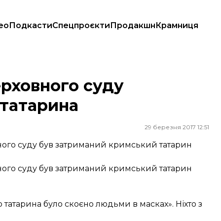
ео
Подкасти
Спецпроєкти
Продакшн
Крамниця
ина
ерховного суду
 татарина
29 березня 2017 12:51
вного суду був затриманий кримський татарин
вного суду був затриманий кримський татарин
татарина було скоєно людьми в масках». Ніхто з