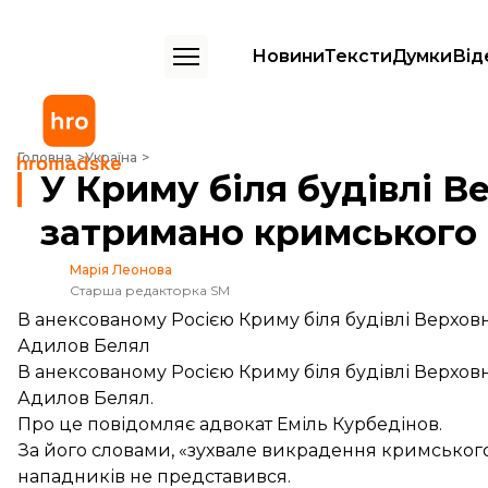
Новини
Тексти
Думки
Від
У Криму біля будівлі Верховного суду затримано кримського татар
Головна
Україна
У Криму біля будівлі В
затримано кримського
Марія Леонова
Старша редакторка SM
В анексованому Росією Криму біля будівлі Верхо
Адилов Белял
В анексованому Росією Криму біля будівлі Верхо
Адилов Белял.
Про це
повідомляє
адвокат Еміль Курбедінов.
За його словами, «зухвале викрадення кримського 
нападників не представився.