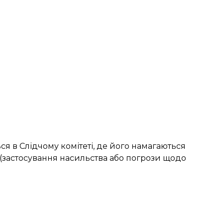
я в Слідчому комітеті, де його намагаються
Ф (застосування насильства або погрози щодо