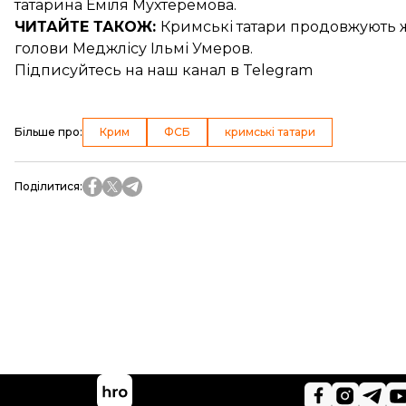
татарина Еміля Мухтеремова
.
ЧИТАЙТЕ ТАКОЖ:
Кримські татари продовжують 
голови Меджлісу Ільмі Умеров.
Підписуйтесь на
наш канал
в Telegram
Більше про
:
Крим
ФСБ
кримські татари
Поділитися
: