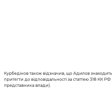
Курбедінов також відзначив, що Адилов знаходитьс
притягти до відповідальності за статтею 318 КК Р
представника влади).