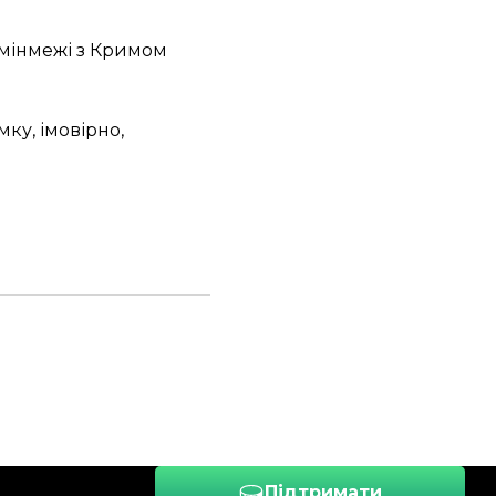
дмінмежі з Кримом
ку, імовірно,
Підтримати