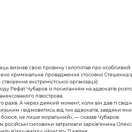
нець визнав свою провину і клопотав про особливий
пинено кримінальне провадження стосовно Стешенка в
— створення екстремістської організації).
ду Рефат Чубаров із посиланням на адвокатів розп
 анексованого півострова.
о разів. А через деякий момент, коли він дав ті свід
зьким і відмовитись від тих адвокатів, завдяки як
, боюся, не лише моральний», — сказав Чубаров.
ом російські силовики
затримали харків’янина Олек
ту в’їзду-виїзду «Чонгар» 11 квітня.