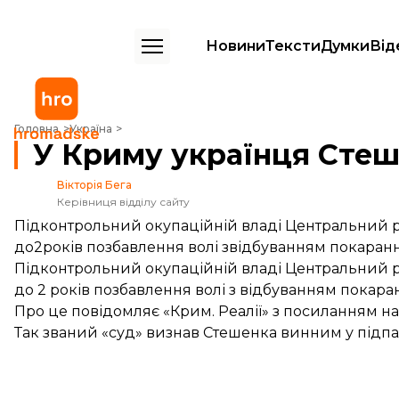
Новини
Тексти
Думки
Від
У Криму українця Стешенка засудили до 2 років колонії
Головна
Україна
У Криму українця Стеше
Вікторія Бега
Керівниця відділу сайту
Підконтрольний окупаційній владі Центральний 
до2років позбавлення волі звідбуванням покаранн
Підконтрольний окупаційній владі Центральний 
до 2 років позбавлення волі з відбуванням покаран
Про це
повідомляє
«Крим. Реалії» з посиланням на
Так званий «суд» визнав Стешенка винним у підпал