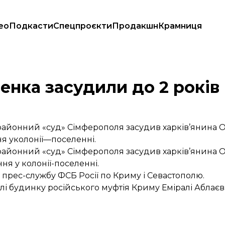
ео
Подкасти
Спецпроєкти
Продакшн
Крамниця
нка засудили до 2 років 
районний «суд» Сімферополя засудив харків’янина
я уколонії—поселенні.
районний «суд» Сімферополя засудив харків’янина
ня у колонії-поселенні.
 прес-службу ФСБ Росії по Криму і Севастополю.
і будинку російського муфтія Криму Еміралі Аблаєв