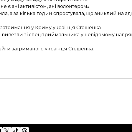
не є ані активістом, ані волонтером».
а, а за кілька годин
спростувала
, що зниклий на а
 затримання
у Криму українця Стешенка
а
вивезли зі спецприймальника
у невідомому напрям
айти затриманого українця
Стешенка.