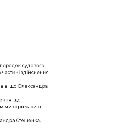
 порядок судового
 частині здійснення
овів, що Олександра
чення, що
им ми отримали ці
сандра Стешенка
,