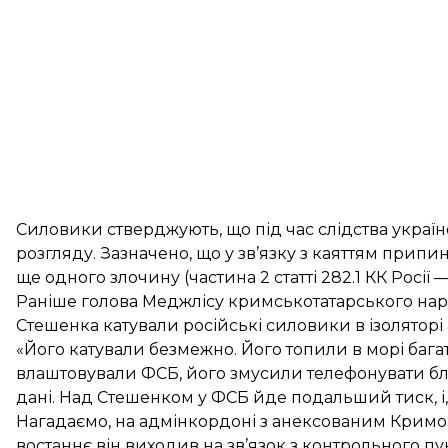
Силовики стверджують, що під час слідства украї
розгляду. Зазначено, що у зв’язку з каяттям при
ще одного злочину (частина 2 статті 282.1 КК Росії 
Раніше голова Меджлісу кримськотатарського наро
Стешенка
катували російські силовики
в ізоляторі
«Його катували безмежно. Його топили в морі багат
влаштовували ФСБ, його змусили телефонувати бли
дані. Над Стешенком у ФСБ йде подальший тиск, і
Нагадаємо, на адмінкордоні з анексованим Крим
востаннє він виходив на зв’язок з контрольного пунк