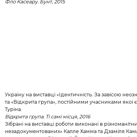
Фло Касеару. Бунт, 2015
Україну на виставці «Ідентичність. За завісою нео
та «Відкрита група», постійними учасниками якої є
Туріна.
Відкрита група. Ті самі місця, 2016
Зібрані на виставці роботи виконані в різноманітни
незадокументованих» Калле Хамма та Дзаміля Кам