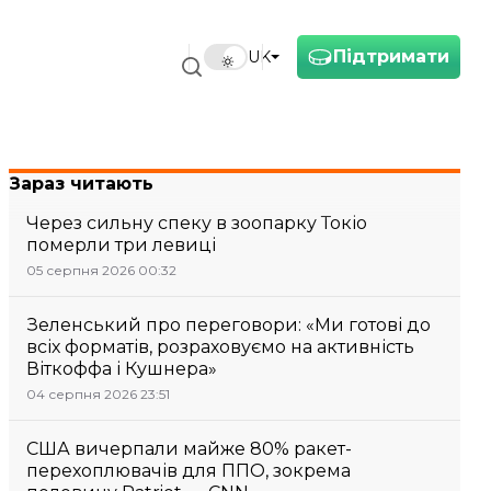
Підтримати
UK
Зараз читають
Через сильну спеку в зоопарку Токіо
померли три левиці
05 серпня 2026 00:32
Зеленський про переговори: «Ми готові до
всіх форматів, розраховуємо на активність
Віткоффа і Кушнера»
04 серпня 2026 23:51
США вичерпали майже 80% ракет-
перехоплювачів для ППО, зокрема