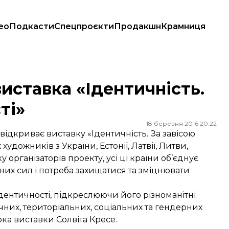
ео
Подкасти
Спецпроєкти
Продакшн
Крамниця
ості»
виставка «Ідентичність.
ті»
18 березня 2016 20:22
ідкриває виставку «Ідентичність. За завісою
удожників з України, Естонії, Латвії, Литви,
мку організаторів проекту, усі ці країни об’єднує
них сил і потреба захищатися та зміцнювати
дентичності, підкреслюючи його різноманітні
ичних, територіальних, соціальних та гендерних
ка виставки Солвіта Кресе.