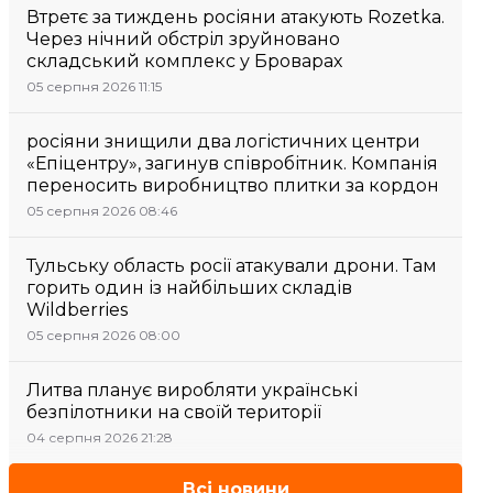
Втретє за тиждень росіяни атакують Rozetka.
Через нічний обстріл зруйновано
складський комплекс у Броварах
05 серпня 2026 11:15
росіяни знищили два логістичних центри
«Епіцентру», загинув співробітник. Компанія
переносить виробництво плитки за кордон
05 серпня 2026 08:46
Тульську область росії атакували дрони. Там
горить один із найбільших складів
Wildberries
05 серпня 2026 08:00
Литва планує виробляти українські
безпілотники на своїй території
04 серпня 2026 21:28
Всі новини