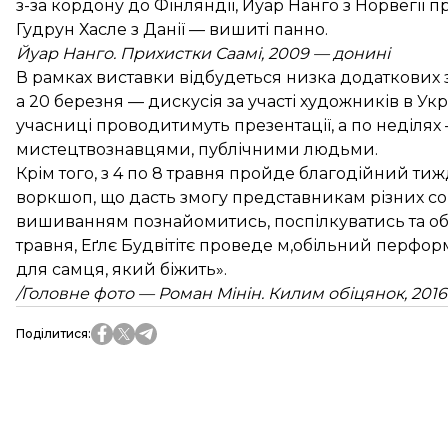
з-за кордону до Фінляндії, Йуар Нанго з Норвегії п
Гудрун Хасле з Данії — вишиті панно.
Йуар Нанго. Прихистки Саамі, 2009 — донині
В рамках виставки відбудеться низка додаткових з
а 20 березня — дискусія за участі художників в Ук
учасниці проводитимуть презентації, а по неділях 
мистецтвознавцями, публічними людьми.
Крім того, з 4 по 8 травня пройде благодійний тиж
воркшоп, що дасть змогу представникам різних соці
вишиванням познайомитись, поспілкуватись та обм
травня, Еґлє Будвітітє проведе м,обільний перфор
для самця, який біжить».
/Головне фото — Роман Мінін. Килим обіцянок, 2016
Поділитися
: