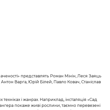
значеності» представлять Роман Мінін, Леся Заяць
 Антон Варга, Юрій Білей, Павло Ковач, Станіслав
х техніках і жанрах. Наприклад, інсталяція «Сад
ангера покаже живі рослини, таємно перевезені