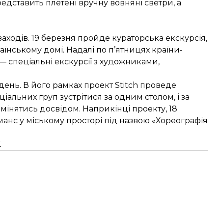
редставить плетені вручну вовняні светри, а
аходів. 19 березня пройде кураторська екскурсія,
раїнському домі. Надалі по п’ятницях країни-
— спеціальні екскурсії з художниками,
день. В його рамках проект Stitch проведе
альних груп зустрітися за одним столом, і за
інятись досвідом. Наприкінці проекту, 18
манс у міському просторі під назвою «Хореографія
.