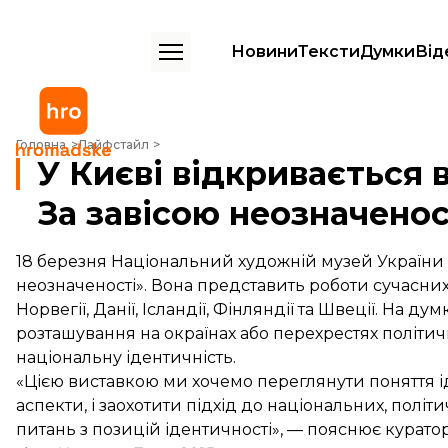
Новини
Тексти
Думки
Від
У Києві відкривається виставка «Ідентичність. За завісою неозначен
Головна
Лайфстайл
У Києві відкривається 
За завісою неозначенос
18 березня Національний художній музей України в
неозначеності». Вона представить роботи сучасних х
Норвегії, Данії, Ісландії, Фінляндії та Швеції. На ду
розташування на окраїнах або перехрестях політич
національну ідентичність.
«Цією виставкою ми хочемо переглянути поняття і
аспекти, і заохотити підхід до національних, політ
питань з позицій ідентичності», — пояснює куратор