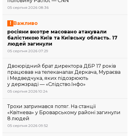
половину Patriot — CNN
05 серпня 2026 08:36
Важливо
росіяни вкотре масовано атакували
балістикою Київ та Київську область. 17
людей загинули
05 серпня 2026 07:29
Двоюрідний брат директора ДБР 17 років
працював на телеканалах Деркача, Мураєва
і Медведчука, яких підозрюють
у держзраді — «Слідство.Інфо»
05 серпня 2026 10:24
Трохи затримався потяг. На станції
«Квітнева» у Броварському районі загинули
8 людей
05 серпня 2026 09:52