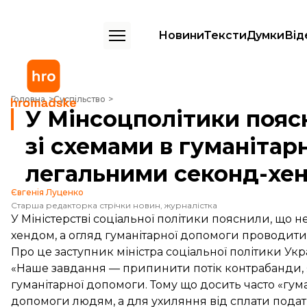
Новини
Тексти
Думки
Від
У Мінсоцполітики пояснили, що боротимуться зі схемами в гуманіта
Головна
Суспільство
У Мінсоцполітики пояс
зі схемами в гуманітарн
легальними секонд-хе
Євгенія Луценко
Старша редакторка стрічки новин, журналістка
У Міністерстві соціальної політики пояснили, що
хендом, а огляд гуманітарної допомоги проводити
Про це заступник міністра соціальної політики Ук
«Наше завдання — припинити потік контрабанди, я
гуманітарної допомоги. Тому що досить часто «гу
допомоги людям, а для ухиляння від сплати податк