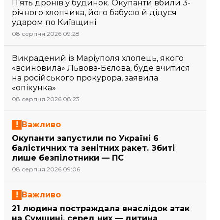
П’ять дронів у будинок. Окупанти вбили 3-
річного хлопчика, його бабусю й дідуся
ударом по Київщині
08 серпня 2026 09:28
Викрадений із Маріуполя хлопець, якого
«всиновила» Львова-Бєлова, буде вчитися
на російського прокурора, заявила
«опікунка»
08 серпня 2026 08:23
Важливо
Окупанти запустили по Україні 6
балістичних та зенітних ракет. Збиті
лише безпілотники — ПС
08 серпня 2026 09:06
Важливо
21 людина постраждала внаслідок атак
на Сумщині, серед них — дитина