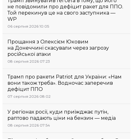
Трамп звинуватив Гегсета в тому, що його
не повідомили про дефіцит ракет для ППО.
Той перекинув це на свого заступника —
WP
06 серпня 2026 10:05
Прощання з Олексієм Юковим
на Донеччині скасували через загрозу
російської атаки
08 серпня 2026 07:23
Трамп про ракети Patriot для України: «Нам
вони також треба». Водночас заперечив
дефіцит ППО
07 серпня 2026 08:02
У регіонах росії, куди приїжджає путін,
раптово падають ціни на бензин — медіа
08 серпня 2026 07:54