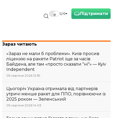
Підтримати
UK
Зараз читають
«Зараз не мали б проблеми». Київ просив
ліцензію на ракети Patriot іще за часів
Байдена, але там «просто сказали "ні"» — Kyiv
Independent
05 серпня 2026 12:59
Цьогоріч Україна отримала від партнерів
утричі менше ракет для ППО, порівнюючи із
2025 роком — Зеленський
05 серпня 2026 14:03