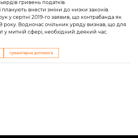
ьярдів гривень податків.
і планують внести зміни до низки законів.
ук у серпні 2019-го заявив, що
контрабанда як
19 року. Водночас очільник уряду визнав, що для
 у митній сфері, необхідний деякий час.
гуманітарна допомога