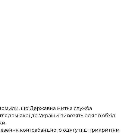
відомили, що Державна митна служба
иглядом якої до України вивозять одяг в обхід
ки.
везення контрабандного одягу під прикриттям