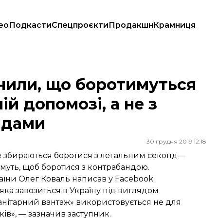
ео
Подкасти
Спецпроєкти
Продакшн
Крамниця
рній допомозі, а не з легальними секонд-хендами
нили, що боротимуться
ій допомозі, а не з
ндами
30 грудня 2019 12:18
 не збираються боротися з легальним секонд—
муть, щоб боротися з контрабандою.
раїни Олег Коваль
написав
у Facebook.
ка завозиться в Україну під виглядом
манітарний вантаж» використовується не для
ів», — зазначив заступник.