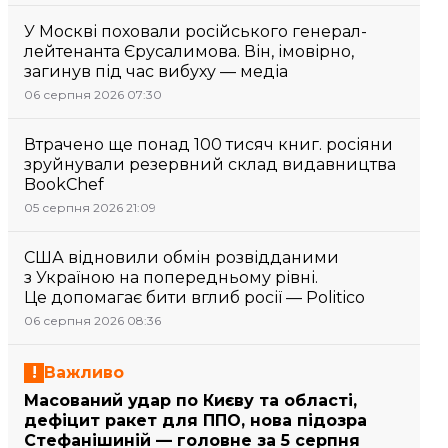
У Москві поховали російського генерал-
лейтенанта Єрусалимова. Він, імовірно,
загинув під час вибуху — медіа
06 серпня 2026 07:30
Втрачено ще понад 100 тисяч книг. росіяни
зруйнували резервний склад видавництва
BookChef
05 серпня 2026 21:09
США відновили обмін розвідданими
з Україною на попередньому рівні.
Це допомагає бити вглиб росії — Politico
06 серпня 2026 08:36
Важливо
Масований удар по Києву та області,
дефіцит ракет для ППО, нова підозра
Стефанішиній — головне за 5 серпня