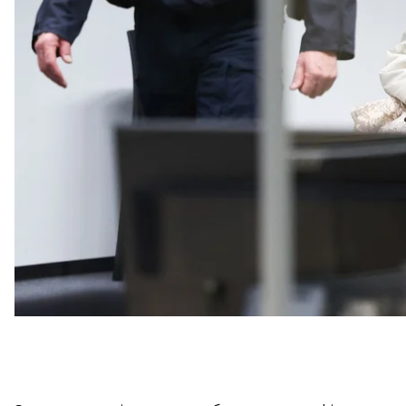
Про це
пише
Bild.
Літня жінка, якій закидають причетність до близьк
Німеччини, до останнього не визнавала свою пров
навіть
втекла з будинку для літніх
людей перед поч
Утім через 21 місяць після висунення обвинуваченн
визнано винною за пособництво та підбурювання
у таборі Штутгоф в окупованій нацистами Польщі (п