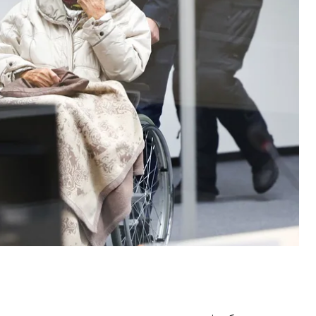
о 11 тисяч випадків убивств часів нацистської
ину та відмовчувалася. Минулого року вона
атком суду.
я суд таки виніс Ірмгард Фурхнер вирок: її
 до масового вбивства щонайменше 10 505 людей
облизу міста Гданськ).