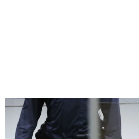
Ірмгард Фурхнер на судовому засіданні в
Christian Charisius 
Суд у Німеччині виніс вирок 97—річній Ірмгард Ф
концтаборі. Вона стала першою жінкою, яка за оста
пов'язані з Третім Рейхом.