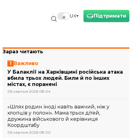
Підтримати
UK
Зараз читають
Важливо
У Балаклії на Харківщині російська атака
вбила трьох людей. Били й по інших
містах, є поранені
06 серпня 2026 08:04
«Шлях родин іноді навіть важчий, ніж у
хлопців у полоні». Мама трьох дітей,
дружина військового й керівниця
Коордштабу
06 серпня 2026 08:00