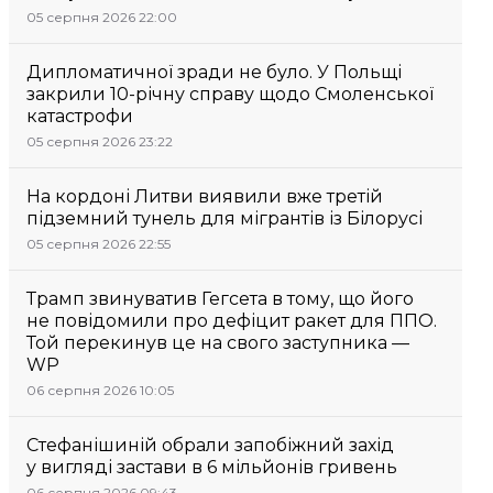
05 серпня 2026 22:00
Дипломатичної зради не було. У Польщі
закрили 10-річну справу щодо Смоленської
катастрофи
05 серпня 2026 23:22
На кордоні Литви виявили вже третій
підземний тунель для мігрантів із Білорусі
05 серпня 2026 22:55
Трамп звинуватив Гегсета в тому, що його
не повідомили про дефіцит ракет для ППО.
Той перекинув це на свого заступника —
WP
06 серпня 2026 10:05
Стефанішиній обрали запобіжний захід
у вигляді застави в 6 мільйонів гривень
06 серпня 2026 09:43