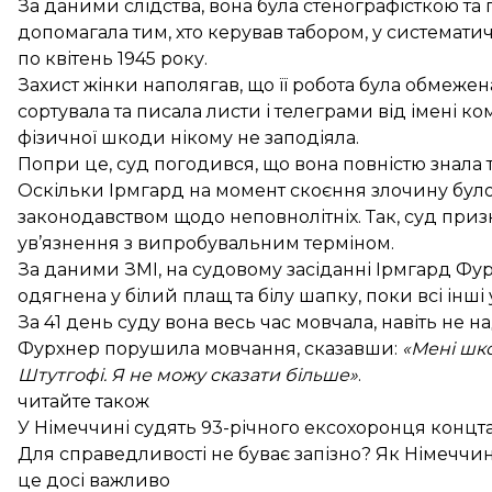
За даними слідства, вона була стенографісткою та
допомагала тим, хто керував табором, у систематичн
по квітень 1945 року.
Захист жінки наполягав, що її робота була обмеже
сортувала та писала листи і телеграми від імені к
фізичної шкоди нікому не заподіяла.
Попри це, суд погодився, що вона повністю знала та
Оскільки Ірмгард на момент скоєння злочину було 
законодавством щодо неповнолітніх. Так, суд при
ув’язнення з випробувальним терміном.
За даними ЗМІ, на судовому засіданні Ірмгард Фу
одягнена у білий плащ та білу шапку, поки всі інш
За 41 день суду вона весь час мовчала, навіть не 
Фурхнер порушила мовчання, сказавши:
«Мені шко
Штутгофі. Я не можу сказати більше»
.
читайте також
У Німеччині судять 93-річного ексохоронця концт
Для справедливості не буває запізно? Як Німеччи
це досі важливо