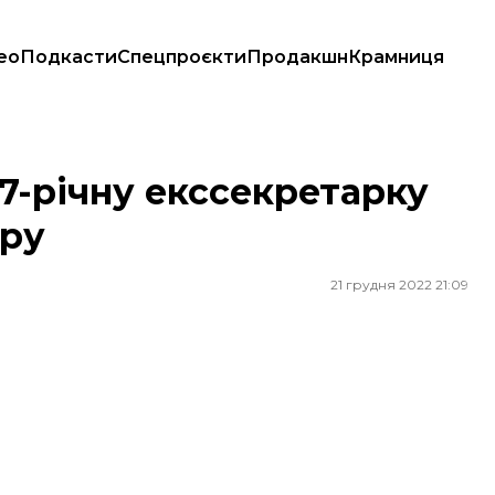
ео
Подкасти
Спецпроєкти
Продакшн
Крамниця
абору
7-річну екссекретарку
ору
21 грудня 2022 21:09