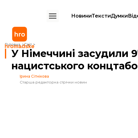
Новини
Тексти
Думки
Від
У Німеччині засудили 97-річну екссекретарку нацистського концт
Головна
Світ
У Німеччині засудили 9
нацистського концтаб
Ірина Сітнікова
Старша редакторка стрічки новин