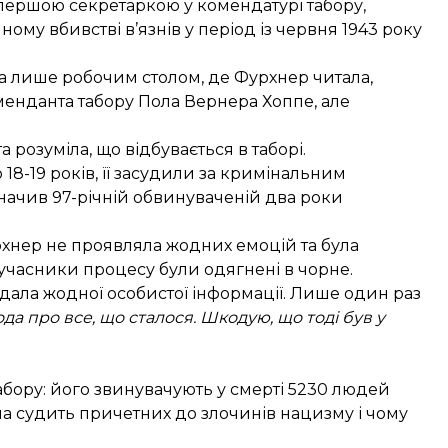
 першою секретаркою у комендатурі табору,
ому вбивстві в’язнів у період із червня 1943 року
на лише робочим столом, де Фурхнер читала,
оменданта табору Пола Вернера Хоппе, але
 розуміла, що відбувається в таборі.
18-19 років, її засудили за кримінальним
значив 97-річній обвинуваченій два роки
рхнер не проявляла жодних емоцій та була
і учасники процесу були одягнені в чорне.
надала жодної особистої інформації. Лише один раз
да про все, що сталося. Шкодую, що тоді був у
абору: його звинувачують у смерті 5230 людей
на судить причетних до злочинів нацизму і чому