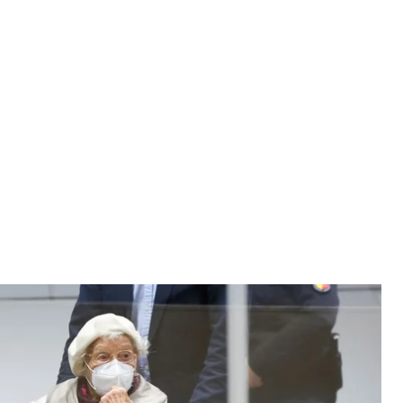
 Ітцехо, Німеччина, 20 грудня 2022 року
/ Pool Photo via DPA
урхнер, яка працювала у нацистському
нні десятиліття потрапила до суду за злочини,