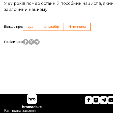
У 97 років помер останній пособник нацистів, яки
за злочини нацизму
Більше про
:
суд
концтабір
Німеччина
Поділитися
:
Всі права захищені: