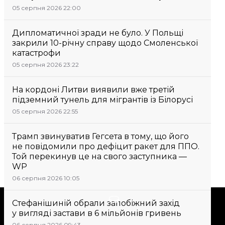
05 серпня 2026 22:00
Дипломатичної зради не було. У Польщі
закрили 10-річну справу щодо Смоленської
катастрофи
05 серпня 2026 23:22
На кордоні Литви виявили вже третій
підземний тунель для мігрантів із Білорусі
05 серпня 2026 22:55
Трамп звинуватив Гегсета в тому, що його
не повідомили про дефіцит ракет для ППО.
Той перекинув це на свого заступника —
WP
06 серпня 2026 10:05
Підтримати
Стефанішиній обрали запобіжний захід
у вигляді застави в 6 мільйонів гривень
06 серпня 2026 09:43