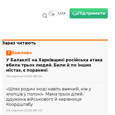
Підтримати
UK
Зараз читають
Важливо
У Балаклії на Харківщині російська атака
вбила трьох людей. Били й по інших
містах, є поранені
06 серпня 2026 08:04
«Шлях родин іноді навіть важчий, ніж у
хлопців у полоні». Мама трьох дітей,
дружина військового й керівниця
Коордштабу
06 серпня 2026 08:00