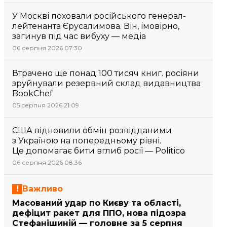
У Москві поховали російського генерал-
лейтенанта Єрусалимова. Він, імовірно,
загинув під час вибуху — медіа
06 серпня 2026 07:30
Втрачено ще понад 100 тисяч книг. росіяни
зруйнували резервний склад видавництва
BookChef
05 серпня 2026 21:09
США відновили обмін розвідданими
з Україною на попередньому рівні.
Це допомагає бити вглиб росії — Politico
06 серпня 2026 08:36
Важливо
Масований удар по Києву та області,
дефіцит ракет для ППО, нова підозра
Стефанішиній — головне за 5 серпня