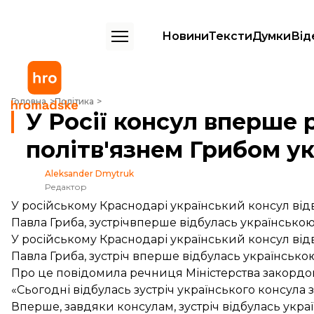
Новини
Тексти
Думки
Від
У Росії консул вперше розмовляв із політв'язнем Грибом українськ
Головна
Політика
У Росії консул вперше 
політв'язнем Грибом у
Aleksander Dmytruk
Редактор
У російському Краснодарі український консул відв
Павла Гриба, зустрічвперше відбулась українсько
У російському Краснодарі український консул відв
Павла Гриба, зустріч вперше відбулась українсько
Про це
повідомила
речниця Міністерства закордо
«Сьогодні відбулась зустріч українського консул
Вперше, завдяки консулам, зустріч відбулась укра