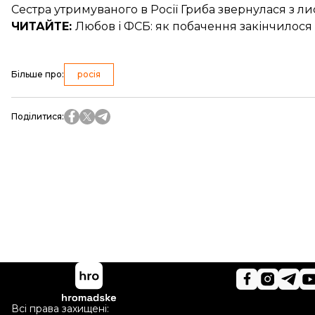
Сестра
утримуваного в Росії Гриба
звернулася з ли
ЧИТАЙТЕ:
Любов і ФСБ
: як побачення закінчилося
Більше про
:
росія
Поділитися
:
Всі права захищені: