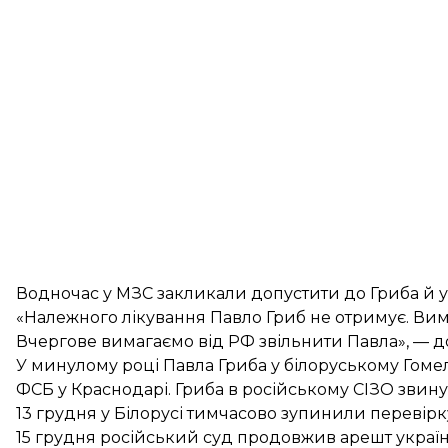
Водночас у МЗС закликали допустити до Гриба й ук
«Належного лікування Павло Гриб не отримує. Вима
Вчергове вимагаємо від РФ звільнити Павла», — д
У минулому році Павла Гриба у білоруському Гоме
ФСБ
у Краснодарі. Гриба в російському СІЗО звину
13 грудня у Білорусі тимчасово
зупинили перевірк
15 грудня російський суд продовжив
арешт украї