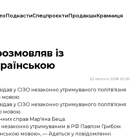
ео
Подкасти
Спецпроєкти
Продакшн
Крамниця
ою
розмовляв із
країнською
22 лютого 2018 20:59
ідав у СІЗО незаконно утримуваного політв'язня
ю мовою.
ідав у СІЗО незаконно утримуваного політв'язня
ю мовою.
нних справ Мар'яна Беца.
а з незаконно утримуваним в РФ Павлом Грибом.
їнською мовою», — йдеться у повідомленні.