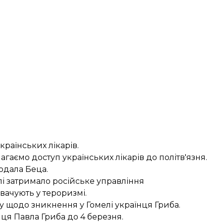
раїнських лікарів.
гаємо доступ українських лікарів до політв'язня.
одала Беца.
лі затримало
російське управління
вачують у тероризмі.
у щодо зникнення
у Гомелі українця Гриба.
нця Павла Гриба
до 4 березня.