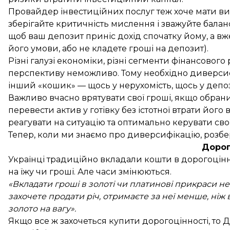
Провайдер інвестиційних послуг теж хоче мати виг
зберігайте критичність мислення і зважуйте баланс
щоб ваш депозит приніс дохід спочатку йому, а вже
його умови, або не кладете гроші на депозит).
Різні галузі економіки, різні сегменти фінансовог
перспективу неможливо. Тому необхідно диверсифік
інший «кошик» — щось у нерухомість, щось у депози
Важливо вчасно врятувати свої гроші, якщо обра
перевести актив у готівку без істотної втрати його 
реагувати на ситуацію та оптимально керувати св
Тепер, коли ми знаємо про диверсифікацію, розбе
Дорог
Українці традиційно вкладали кошти в дорогоцінні
на їжу чи гроші. Але часи змінюються.
«Вкладати гроші в золоті чи платинові прикраси не
захочете продати річ, отримаєте за неї менше, ніж 
золото на вагу».
Якщо все ж захочеться купити дорогоцінності, то 