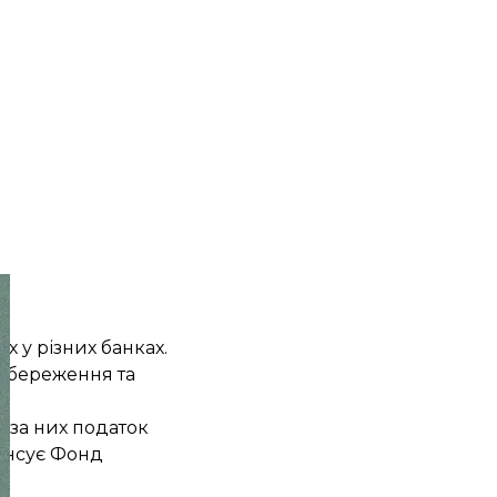
х у різних банках.
 збереження та
и за них податок
пенсує Фонд