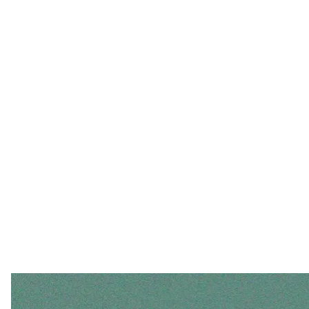
Найкраща інвестиція в країні в умовах війни — д