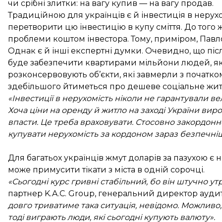
чи срібні злитки: на вагу купив — на вагу продав.
Традиційною для українців є й інвестиція в нерухо
перетворити цю інвестицію в купу сміття. До того 
проблеми коштом інвестора. Тому, приміром, Павло
Однак є й інші експертні думки. Очевидно, що піс
буде забезпечити квартирами мільйони людей, які
розконсервовують об’єкти, які завмерли з початк
здебільшого йтиметься про дешеве соціальне жит
«Інвестиції в нерухомість ніколи не гарантували вел
Хоча ціни на оренду й житло на заході України вир
впасти. Це треба враховувати. Стосовно закордонної 
купувати нерухомість за кордоном зараз безпечніше,
Для багатьох українців жмут доларів за пазухою є 
може примусити тікати з міста в одній сорочці.
«Сьогодні курс гривні стабільний, бо він штучно у
партнер K.A.C. Group, генеральний директор ауд
довго триватиме така ситуація, невідомо. Можливо, 
тоді виграють люди, які сьогодні купують валюту».