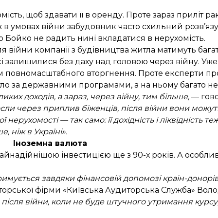
мість, щоб здавати її в оренду. Проте зараз приліт р
ж в умовах війни забудовник часто схильний розв’язу
 Бойко не радить нині вкладатися в нерухомість.
ля війни компанії з будівництва житла матимуть бага
 залишилися без даху над головою через війну. Уже 
ом повномасштабного вторгнення. Проте експерти пр
ло за державними програмами, а на ньому багато не
иких доходів, а зараз, через війну, тим більше,
— гово
осли через приплив біженців, після війни вони можут
нерухомості — так само: її дохідність і ліквідність те
 ніж в Україні».
Іноземна валюта
найнадійнішою інвестицією ще з 90-х років. А особлив
тримується завдяки фінансовій допомозі країн-донорів
иторської фірми «Київська Аудиторська Служба» Во
після війни, коли не буде штучного утримання курсу, 