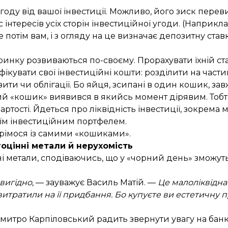
оду від вашої інвестиції. Можливо, його зиск перев
 інтересів усіх сторін інвестиційної угоди. (Наприкл
 потім вам, і з огляду на це визначає депозитну ста
о ринку розвиваються по-своєму. Прорахувати їхній с
увати свої інвестиційні кошти: розділити на частин
ти чи облігації. Бо яйця, зсипані в один кошик, зав
ний «кошик» виявився в якийсь момент дірявим. То
вартості. Йдеться про ліквідність інвестиції, зокрема
оїм інвестиційним портфелем.
рімося із самими «кошиками».
оцінні метали й нерухомість
 метали, сподіваючись, що у «чорний день» зможуть
вигідно,
— зауважує Василь Матій. —
Це малоліквідна
витратили на її придбання. Бо купуєте ви естетичну 
Дмитро Карпіловський радить звернути увагу на банк