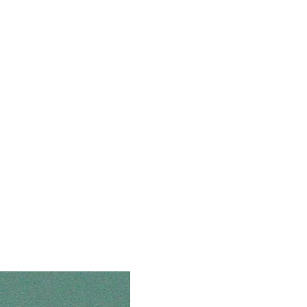
амотна людина знає