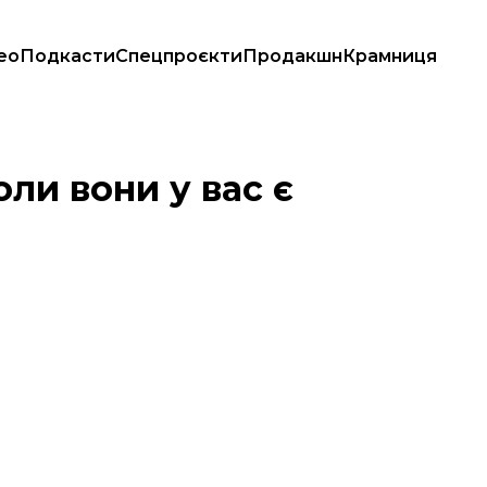
ео
Подкасти
Спецпроєкти
Продакшн
Крамниця
оли вони у вас є