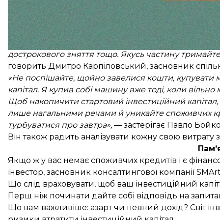
«Що більше потенційних труднощів загрожує родині
нестабільність на роботі — з безробіттям), то бі
Фінансову впевненість може забезпечити подушка,
послуг, їжі тощо) не менш як за три місяці. Ці грош
дострокового зняття тощо. Якусь частину тримайте
говорить Дмитро Карпіловський, засновник спільн
«Не поспішайте, щойно завелися кошти, купувати м
капітал. Я купив собі машину вже тоді, коли вільно
Щоб накопичити стартовий інвестиційний капітал,
лише нагальними речами й уникайте споживчих кр
турбуватися про завтра»,
— застерігає Павло Бойко,
Він також радить аналізувати кожну свою витрату 
Пам’
Якщо ж у вас немає споживчих кредитів і є фінан
інвестор, засновник консалтингової компанії SMArt
Що слід враховувати, щоб ваш інвестиційний капіт
Перш ніж починати дайте собі відповідь на запитан
Що вам важливіше: азарт чи певний дохід? Світ інв
ризики втратити інвестиційний капітал.