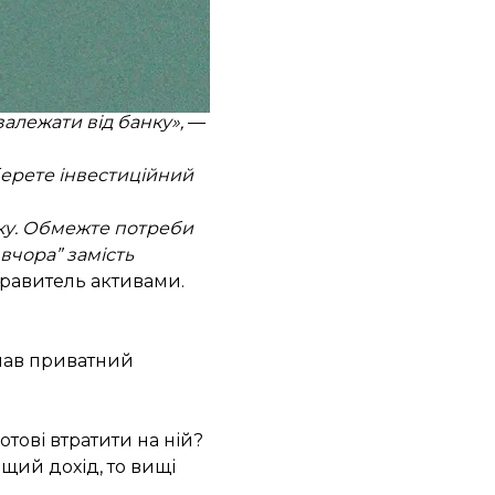
ивістю їхніх хвороб,
фінансової подушки.
 житла, комунальних
можливістю
алежати від банку»,
—
берете інвестиційний
тку. Обмежте потреби
вчора” замість
правитель активами.
клав приватний
отові втратити на ній?
ищий дохід, то вищі