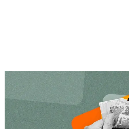
Депозити зручні тим, що можна відкрити рахунок у 
Банки ніколи не обмежують ні мінімальну, ні макс
примноження.
За словами експертів, депозити мають кілька мінус
(разом із військовим збором це 19,5%) та загроза 
гарантування вкладів фізичних осіб, — 200 тисяч 