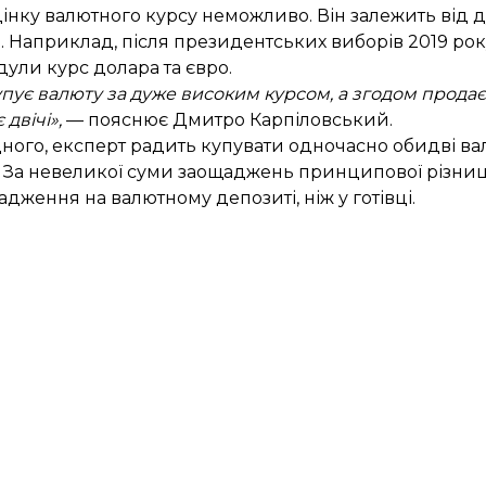
нку валютного курсу неможливо. Він залежить від ду
. Наприклад, після президентських виборів 2019 рок
ули курс долара та євро.
пує валюту за дуже високим курсом, а згодом продає 
двічі»,
— пояснює Дмитро Карпіловський.
дного, експерт радить купувати одночасно обидві вал
За невеликої суми заощаджень принципової різниці 
дження на валютному депозиті, ніж у готівці.