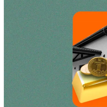
про важливість диверсифікації інвестицій. Як зро
консультантів у нашому матеріалі.
Які за
Якщо ви вирішили стати інвестором, ваша зброя — 
кошти, які точно не знадобляться для розв’язанн
Інакше ви станете схожим на героя анекдоту, який 
Перш ніж задумуватися про інвестиційний капітал