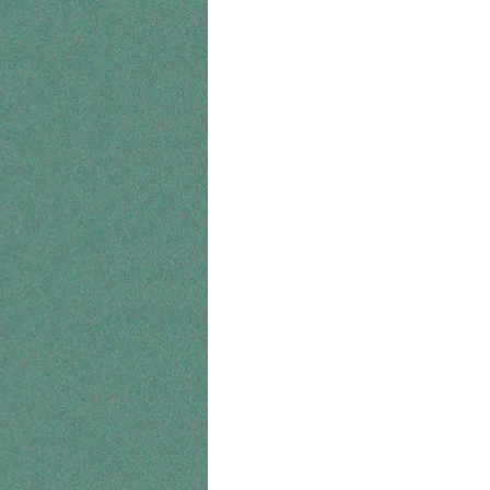
ради фінансових
 можна тільки ті
ажуть експерти.
 поснідати.
 на кілька місяців.