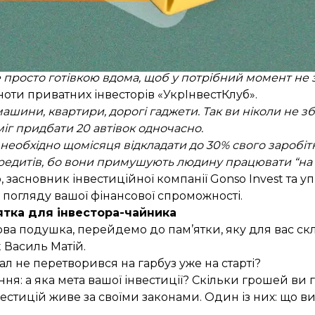
 (наприклад, поважний вік батьків пов’язаний з можл
льше заощаджень вам треба для створення безпекової 
 що дорівнює сумі ваших регулярних витрат (оплата
і треба зберігати під рукою — у сейфі, на депозиті з 
 просто готівкою вдома, щоб у потрібний момент не з
оти приватних інвесторів «УкрІнвестКлуб».
ашини, квартири, дорогі гаджети. Так ви ніколи не з
 міг придбати 20 автівок одночасно.
 необхідно щомісяця відкладати до 30% свого заробі
едитів, бо вони примушують людину працювати “на 
 засновник інвестиційної компанії Gonso Invest та у
з погляду вашої фінансової спроможності.
ятка для інвестора-чайника
сова подушка, перейдемо до пам’ятки, яку для вас с
 Василь Матій.
ал не перетворився на гарбуз уже на старті?
ня: а яка мета вашої інвестиції? Скільки грошей ви г
естицій живе за своїми законами. Один із них: що в