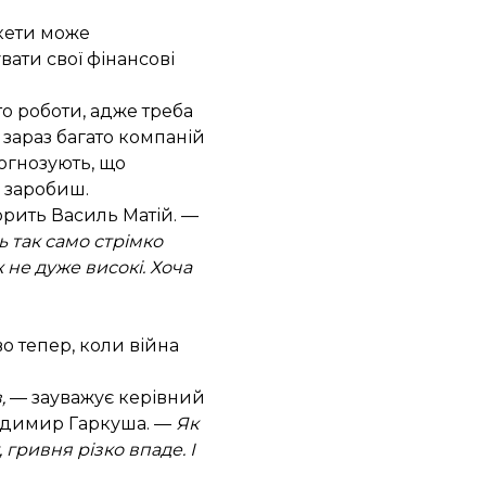
акети може
вати свої фінансові
то роботи, адже треба
зараз багато компаній
огнозують, що
 заробиш.
рить Василь Матій. —
ь так само стрімко
ж не дуже високі. Хоча
о тепер, коли війна
,
— зауважує керівний
лодимир Гаркуша. —
Як
гривня різко впаде. І