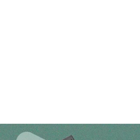
hromadske
опомога Cилам оборони. Але будь—яка фінансово гр