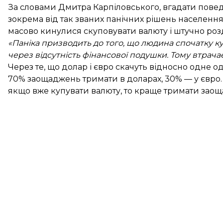
За словами Дмитра Карпіловського, вгадати поведі
зокрема від так званих панічних рішень населення
масово кинулися скуповувати валюту і штучно розд
«Паніка призводить до того, що людина спочатку ку
через відсутність фінансової подушки. Тому втрачає 
Через те, що долар і євро скачуть відносно одне о
70% заощаджень тримати в доларах, 30% — у євро. 
якщо вже купувати валюту, то краще тримати заоща