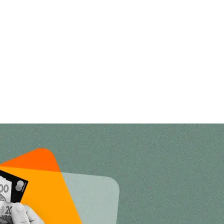
hromadske
Депозити
будь-якому банку чи кілька рахунків на різних умова
имальну суму депозиту. І в принципі гарантують їхнє
ів: порівняно низька дохідність, необхідність платит
їх втрати через банкрутство банку (максимум, що ком
грн за кожним рахунком).