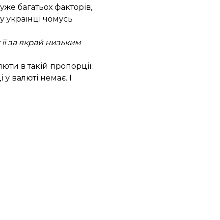
же багатьох факторів,
у українці чомусь
її за вкрай низьким
юти в такій пропорції:
у валюті немає. І