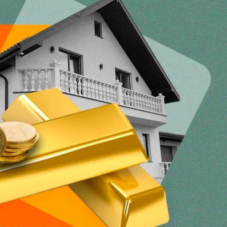
бити так, щоб гроші працювали на вас, — читайте по
ощадження можна інвестувати?
терпіння, холодний розум і калькулятор. Інвестувати
я поточних проблем упродовж найближчих пів року, к
увечері садить картоплю, а вранці викопує, бо нічим
, необхідно сформувати фінансову подушку принаймні