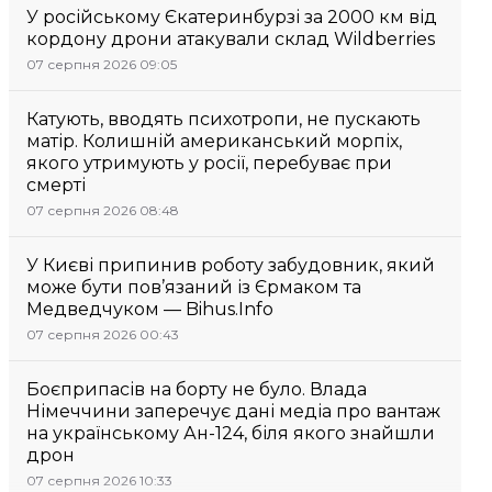
У російському Єкатеринбурзі за 2000 км від
кордону дрони атакували склад Wildberries
07 серпня 2026 09:05
Катують, вводять психотропи, не пускають
матір. Колишній американський морпіх,
якого утримують у росії, перебуває при
смерті
07 серпня 2026 08:48
У Києві припинив роботу забудовник, який
може бути пов’язаний із Єрмаком та
Медведчуком — Bihus.Info
07 серпня 2026 00:43
Боєприпасів на борту не було. Влада
Німеччини заперечує дані медіа про вантаж
на українському Ан-124, біля якого знайшли
дрон
07 серпня 2026 10:33