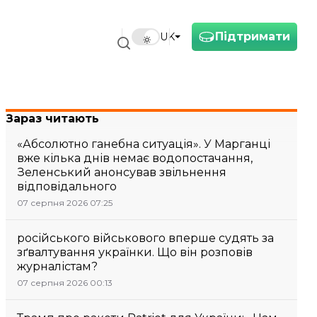
Підтримати
UK
Зараз читають
«Абсолютно ганебна ситуація». У Марганці
вже кілька днів немає водопостачання,
Зеленський анонсував звільнення
відповідального
07 серпня 2026 07:25
російського військового вперше судять за
зґвалтування українки. Що він розповів
журналістам?
07 серпня 2026 00:13