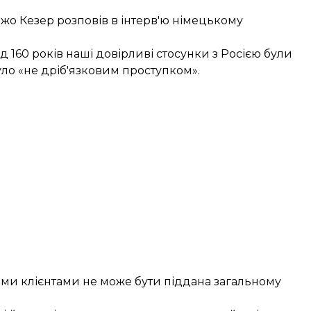
жо Кезер розповів в
інтерв'ю
німецькому
160 років наші довірливі стосунки з Росією були
уло «не дріб'язковим проступком».
йними клієнтами не може бути піддана загальному