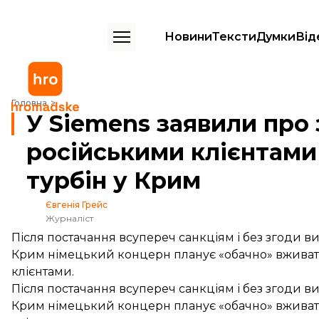
Новини
Тексти
Думки
Від
У Siemens заявили про зміни у роботі з російськими клієнтами післ
Головна
У Siemens заявили про 
російськими клієнтами
турбін у Крим
Євгенія Грейс
Журналіст
Після постачання всупереч санкціям і без згоди ви
Крим німецький концерн планує «обачно» вживати
клієнтами.
Після постачання всупереч санкціям і без згоди ви
Крим німецький концерн планує «обачно» вживати