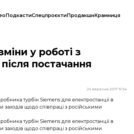
ео
Подкасти
Спецпроєкти
Продакшн
Крамниця
я постачання турбін у Крим
зміни у роботі з
 після постачання
24 вересня 2017 19:54
робника турбін Siemens для електростанції в
 заходів щодо співпраці з російськими
робника турбін Siemens для електростанції в
 заходів щодо співпраці з російськими