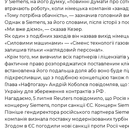
У Siemens, на його думку, «повинні думати про сот
втрачають роботу», коли німецька компанія «занадт
«Тому потрібна обачність», — зазначив головний 
Однак в Siemens, за його словами, після історії з
«Ми вже діємо», — сказав Кезер.
Як один з подібних заходів він назвав вихід німець
«Силовими машинами» — «Сіменс технології газових
залишив тільки «наглядовий персонал».
«Крім того, ми вивчили всіх партнерів і ліцензіаті
фактичне право розпоряджатися поставленим клі
встановлена ​​його подальша доля або воно буде пі
підкресливши, що з подібною концепцією також п
Глава «Нафтогазу» Андрій Коболєв повідомляв, що
Україну для збереження контрактів з РФ .
Нагадаємо, 5 липня Reuters повідомило, що Росія
концерну Siemens, попри санкції ЄС. Концерн Sie
Пізніше гендиректора російського партнера Siem
компанія
визнала поставку модернізованих турбін
Згодом в ЄС
погодили нові санкції проти Росії
чере