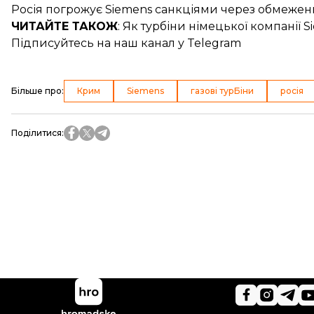
Росія
погрожує Siemens санкціями
через обмежен
ЧИТАЙТЕ ТАКОЖ
: Як турбіни німецької компанії
S
Підписуйтесь на
наш канал
у Telegram
Більше про
:
Крим
Siemens
газові турБіни
росія
Поділитися
: