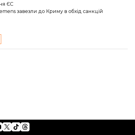
ня ЄС
iemens завезли до Криму
в обхід санкцій