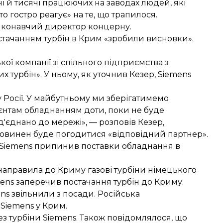
ні й тисячі працюючих на заводах людей, які
о гостро реагує» на те, що трапилося.
виконавчий директор концерну.
 постачанням турбін в Крим «зробили висновки».
кої компанії зі спільного підприємства з
 турбін». У ньому, як уточнив Кезер, Siemens
в у Росії. У майбутньому ми зберігатимемо
єнтам обладнанням доти, поки не буде
д'єднано до мережі», — розповів Кезер,
овинен буде погодитися «відповідний партнер».
Siemens припинив
поставки обладнання в
направила до Криму газові турбіни
німецького
mens заперечив
постачання турбін до Криму
.
ens
звільнили з посади.
Російська
Siemens у Крим.
з турбіни Siemens. Також повідомлялося, що