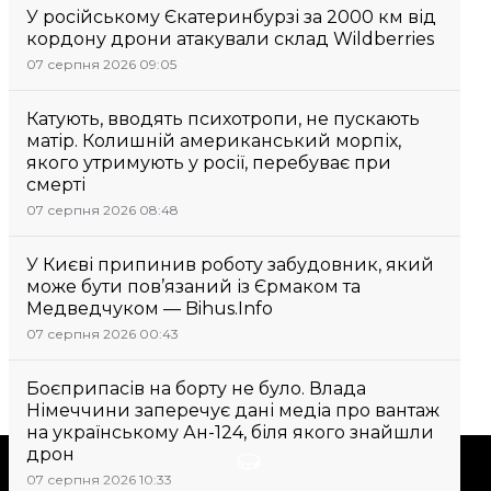
У російському Єкатеринбурзі за 2000 км від
кордону дрони атакували склад Wildberries
07 серпня 2026 09:05
Катують, вводять психотропи, не пускають
матір. Колишній американський морпіх,
якого утримують у росії, перебуває при
смерті
07 серпня 2026 08:48
У Києві припинив роботу забудовник, який
може бути пов’язаний із Єрмаком та
Медведчуком — Bihus.Info
07 серпня 2026 00:43
Боєприпасів на борту не було. Влада
Німеччини заперечує дані медіа про вантаж
на українському Ан-124, біля якого знайшли
дрон
Підтримати
07 серпня 2026 10:33