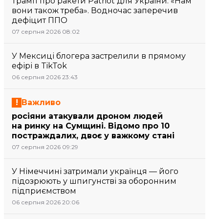
Трамп про ракети Patriot для України: «Нам
вони також треба». Водночас заперечив
дефіцит ППО
07 серпня 2026 08:02
У Мексиці блогера застрелили в прямому
ефірі в TikTok
06 серпня 2026 23:43
Важливо
росіяни атакували дроном людей
на ринку на Сумщині. Відомо про 10
постраждалих, двоє у важкому стані
07 серпня 2026 09:29
У Німеччині затримали українця — його
підозрюють у шпигунстві за оборонним
підприємством
06 серпня 2026 20:06