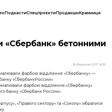
ео
Подкасти
Спецпроєкти
Продакшн
Крамниця
и «Сбербанк» бетонними
18 березня 2017 16:32
малювали фарбою відділення «Сбербанку» —
банку «СбербанкРоссии».
озмалювали фарбою відділення «Сбербанку»
го банку «Сбербанк России».
пусу», «Правого сектору» та «Соколу» зібралися
ку.