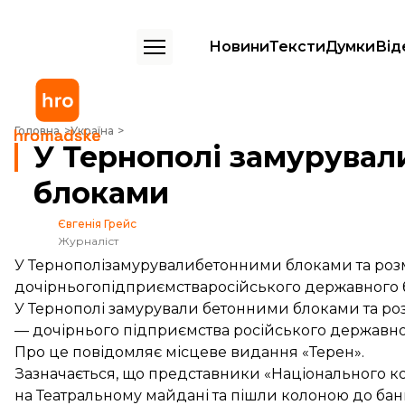
Новини
Тексти
Думки
Від
У Тернополі замурували «Сбербанк» бетонними блоками
Головна
Україна
У Тернополі замурувал
блоками
Євгенія Грейс
Журналіст
У Тернополізамурувалибетонними блоками та роз
дочірньогопідприємстваросійського державного 
У Тернополі замурували бетонними блоками та р
— дочірнього підприємства російського державно
Про це
повідомляє
місцеве видання «Терен».
Зазначається, що представники «Національного кор
на Театральному майдані та пішли колоною до бан