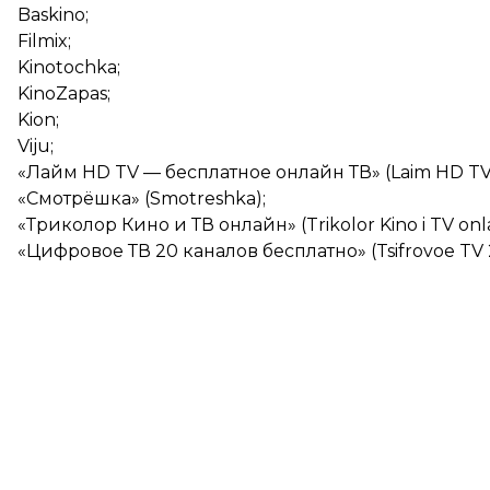
Baskino;
Filmix;
Kinotochka;
KinoZapas;
Kion;
Viju;
«Лайм HD TV — бесплатное онлайн ТВ» (Laim HD TV 
«Смотрёшка» (Smotreshka);
«Триколор Кино и ТВ онлайн» (Trikolor Kino i TV onla
«Цифровое ТВ 20 каналов бесплатно» (Tsifrovoe TV 2