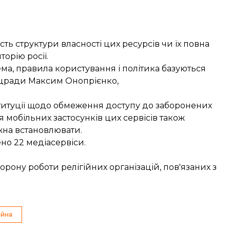
ть структури власності цих ресурсів чи їх повна
орію росії.
ема, правила користування і політика базуються
цради Максим Онопрієнко,
титуції щодо обмеження доступу до заборонених
 мобільних застосунків цих сервісів також
жна встановлювати.
но 22 медіасервіси.
ону роботи релігійних організацій, пов'язаних з
ійна