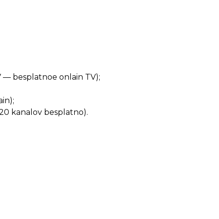
— besplatnoe onlain TV);
in);
0 kanalov besplatno).