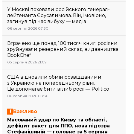
У Москві поховали російського генерал-
лейтенанта Єрусалимова. Він, імовірно,
загинув під час вибуху — медіа
06 серпня 2026 07:30
Втрачено ще понад 100 тисяч книг. росіяни
зруйнували резервний склад видавництва
BookChef
05 серпня 2026 21:09
США відновили обмін розвідданими
з Україною на попередньому рівні.
Це допомагає бити вглиб росії — Politico
06 серпня 2026 08:36
Важливо
Масований удар по Києву та області,
дефіцит ракет для ППО, нова підозра
Стефанішиній — головне за 5 серпня