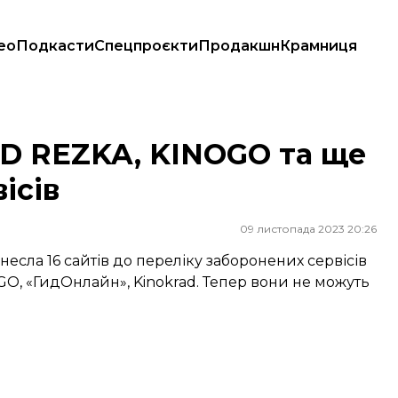
ео
Подкасти
Спецпроєкти
Продакшн
Крамниця
ервісів
HD REZKA, KINOGO та ще
ісів
09 листопада 2023 20:26
есла 16 сайтів до переліку заборонених сервісів
, «ГидОнлайн», Kinokrad. Тепер вони не можуть
: