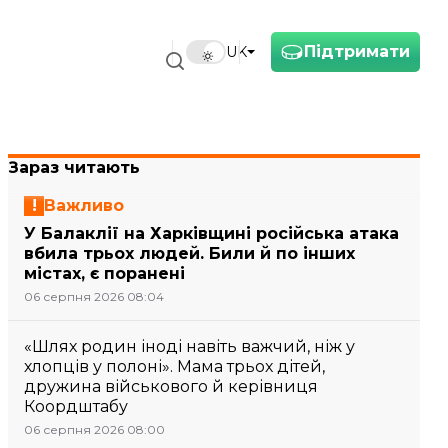
Підтримати
UK
Зараз читають
Важливо
У Балаклії на Харківщині російська атака
вбила трьох людей. Били й по інших
містах, є поранені
06 серпня 2026 08:04
«Шлях родин іноді навіть важчий, ніж у
хлопців у полоні». Мама трьох дітей,
дружина військового й керівниця
Коордштабу
06 серпня 2026 08:00