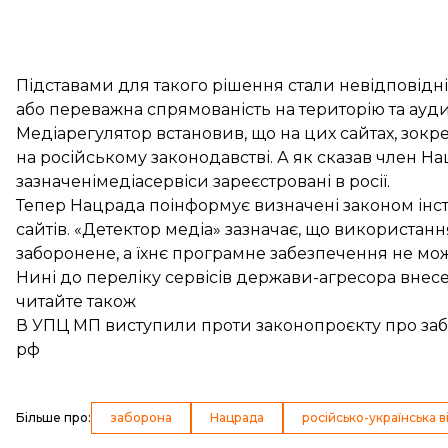
Підставами для такого рішення стали невідповідніс
або переважна спрямованість на територію та аудит
Медіарегулятор встановив, що на цих сайтах, зокр
на російському законодавстві. А як
сказав
член На
зазначенімедіасервіси зареєстровані в росії.
Тепер Нацрада поінформує визначені законом інс
сайтів. «Детектор медіа»
зазначає
, що використання
заборонене, а їхнє програмне забезпечення не мо
Нині до переліку сервісів держави-агресора внесе
читайте також
В УПЦ МП виступили проти законопроєкту про забор
рф
Більше про
:
заборона
Нацрада
російсько-українська в