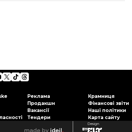
ske
Реклама
Крамниця
Продакшн
Фінансові звіти
Вакансії
Наші політики
ласності
Тендери
Карта сайту
Design
elt
ideil