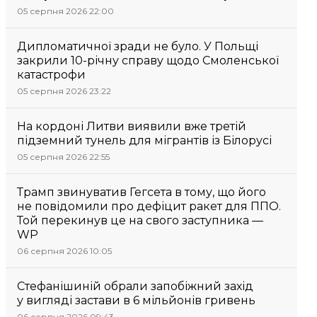
05 серпня 2026 22:00
Дипломатичної зради не було. У Польщі
закрили 10-річну справу щодо Смоленської
катастрофи
05 серпня 2026 23:22
На кордоні Литви виявили вже третій
підземний тунель для мігрантів із Білорусі
05 серпня 2026 22:55
Трамп звинуватив Гегсета в тому, що його
не повідомили про дефіцит ракет для ППО.
Той перекинув це на свого заступника —
WP
06 серпня 2026 10:05
Стефанішиній обрали запобіжний захід
у вигляді застави в 6 мільйонів гривень
06 серпня 2026 09:43