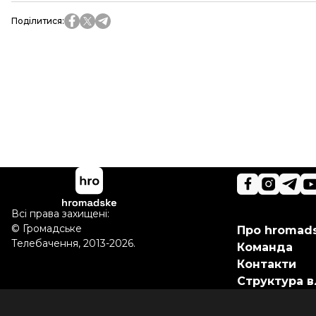
Поділитися
:
Всі права захищені:
©
Громадське
Про hromad
Телебачення
,
2013-2026.
Команда
Контакти
Структура в