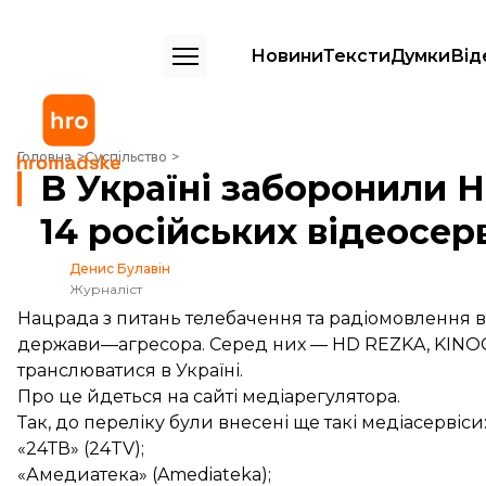
Новини
Тексти
Думки
Від
В Україні заборонили HD REZKA, KINOGO та ще 14 російських відеос
Головна
Суспільство
В Україні заборонили 
14 російських відеосерв
Денис Булавін
Журналіст
Нацрада з питань телебачення та радіомовлення вн
держави—агресора. Серед них — HD REZKA, KINOGO
транслюватися в Україні.
Про це
йдеться
на сайті медіарегулятора.
Так, до переліку були внесені ще такі медіасервіси
«24ТВ» (24TV);
«Амедиатека» (Amediateka);