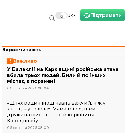
Підтримати
UK
Зараз читають
Важливо
У Балаклії на Харківщині російська атака
вбила трьох людей. Били й по інших
містах, є поранені
06 серпня 2026 08:04
«Шлях родин іноді навіть важчий, ніж у
хлопців у полоні». Мама трьох дітей,
дружина військового й керівниця
Коордштабу
06 серпня 2026 08:00