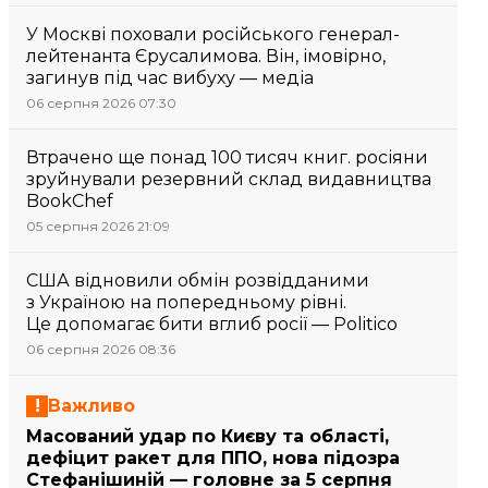
У Москві поховали російського генерал-
лейтенанта Єрусалимова. Він, імовірно,
загинув під час вибуху — медіа
06 серпня 2026 07:30
Втрачено ще понад 100 тисяч книг. росіяни
зруйнували резервний склад видавництва
BookChef
05 серпня 2026 21:09
США відновили обмін розвідданими
з Україною на попередньому рівні.
Це допомагає бити вглиб росії — Politico
06 серпня 2026 08:36
Важливо
Масований удар по Києву та області,
дефіцит ракет для ППО, нова підозра
Стефанішиній — головне за 5 серпня