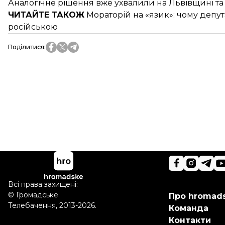
Аналогічне рішення вже ухвалили на
Львівщині
т
ЧИТАЙТЕ ТАКОЖ
Мораторій на «язик»:
чому депут
російською
Поділитися
:
Всі права захищені:
©
Громадське
Про hromad
Телебачення
,
2013-2026.
Команда
Контакти