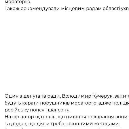
мораторію.
Також рекомендували місцевим радам області ухва
Один з депутатів ради, Володимир Кучерук, запитав
будуть карати порушників мораторію, адже поліція 
російську попсу і шансон».
На що автор відповів, що питання покарання вони д
Та додав, що діяти треба законними методами.