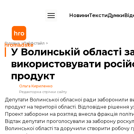
Новини
Тексти
Думки
Від
У Волинській області заборонили використовувати російськомовни
Головна
Лайфстайл
У Волинській області 
використовувати росі
продукт
Ольга Кириленко
Редакторка стрічки сайту
Депутати Волинської обласної ради заборонили 
продукт на території області. Відповідне рішення у
Проект
заборони на розгляд внесла фракція політич
Відтак депутати проголосували за заборону роскул
Волинської області та доручили створити робочу г