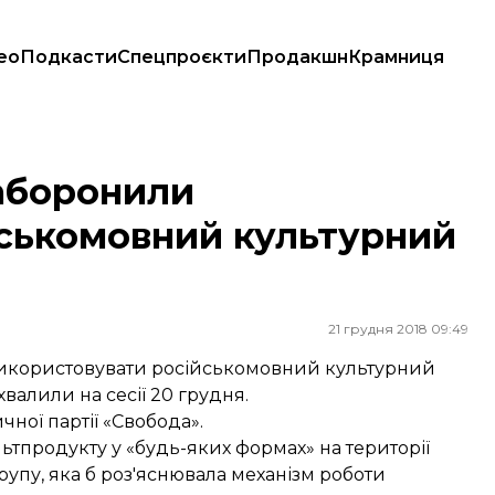
ео
Подкасти
Спецпроєкти
Продакшн
Крамниця
й культурний продукт
заборонили
йськомовний культурний
21 грудня 2018 09:49
використовувати російськомовний культурний
хвалили на сесії 20 грудня.
ної партії «Свобода».
ьтпродукту у «будь-яких формах» на території
рупу, яка б роз'яснювала механізм роботи