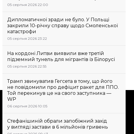
05 серпня 2026 22:00
Дипломатичної зради не було. У Польщі
закрили 10-річну справу щодо Смоленської
катастрофи
05 серпня 2026 23:22
На кордоні Литви виявили вже третій
підземний тунель для мігрантів із Білорусі
05 серпня 2026 22:55
Трамп звинуватив Гегсета в тому, що його
не повідомили про дефіцит ракет для ППО.
Той перекинув це на свого заступника —
Підтримати
WP
06 серпня 2026 10:05
Підтримай hromadske.
Стефанішиній обрали запобіжний захід
Ми працюємо для тебе та
у вигляді застави в 6 мільйонів гривень
завдяки тобі. Будь нашим
06 серпня 2026 09:43