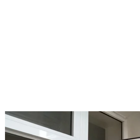
Харківська міська клінічна лікарня швидкої та невідкладної д
національного університету Повітряних Сил, який в
Вікторія Рощин
Один із курсантів, який вижив унаслідок авіаката