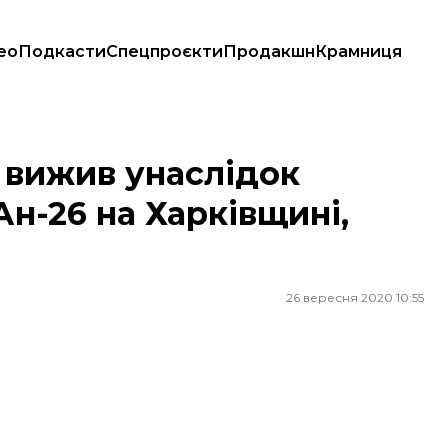
ео
Подкасти
Спецпроєкти
Продакшн
Крамниця
26 на Харківщині, помер
й вижив унаслідок
Ан-26 на Харківщині,
26 вересня 2020 10:55