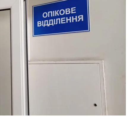
и.
ради Харкова Ольга Мірошниченко. «
Опікове
 зазначила вона нам у коментарі.
овляються говорити з журналістами.
 перебуває у військовому госпіталі, повідомили