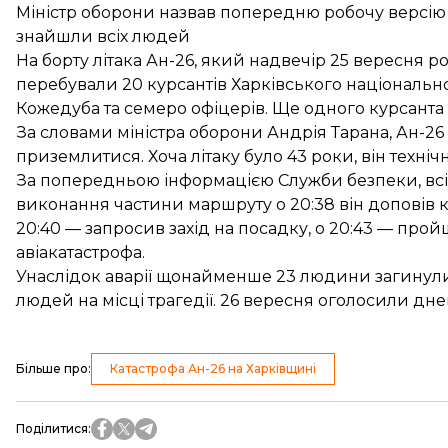
Міністр оборони назвав попередню робочу версію 
знайшли всіх людей
На борту літака Ан-26, який надвечір 25 вересня р
перебували 20 курсантів Харківського національно
Кожедуба та семеро офіцерів. Ще одного курсанта
За словами міністра оборони Андрія Тарана, Ан-26 вс
приземлитися. Хоча літаку було 43 роки, він техн
За попередньою інформацією Служби безпеки, всі
виконання частини маршруту о 20:38 він доповів к
20:40 — запросив захід на посадку, о 20:43 — прой
авіакатастрофа.
Унаслідок аварії щонайменше 23 людини загинул
людей на місці трагедії. 26 вересня оголосили дне
Більше про
:
Катастрофа Ан-26 на Харківщині
Поділитися
: