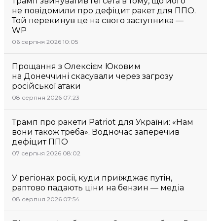
Трамп звинуватив Гегсета в тому, що його
не повідомили про дефіцит ракет для ППО.
Той перекинув це на свого заступника —
WP
06 серпня 2026 10:05
Прощання з Олексієм Юковим
на Донеччині скасували через загрозу
російської атаки
08 серпня 2026 07:23
Трамп про ракети Patriot для України: «Нам
вони також треба». Водночас заперечив
дефіцит ППО
07 серпня 2026 08:02
У регіонах росії, куди приїжджає путін,
раптово падають ціни на бензин — медіа
08 серпня 2026 07:54