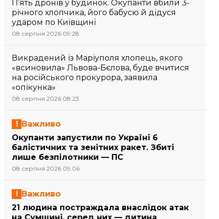
П’ять дронів у будинок. Окупанти вбили 3-
річного хлопчика, його бабусю й дідуся
ударом по Київщині
08 серпня 2026 09:28
Викрадений із Маріуполя хлопець, якого
«всиновила» Львова-Бєлова, буде вчитися
на російського прокурора, заявила
«опікунка»
08 серпня 2026 08:23
Важливо
Окупанти запустили по Україні 6
балістичних та зенітних ракет. Збиті
лише безпілотники — ПС
08 серпня 2026 09:06
Важливо
21 людина постраждала внаслідок атак
на Сумщині, серед них — дитина