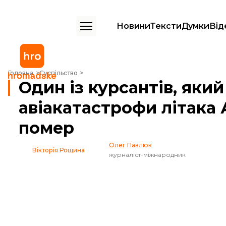
Новини
Тексти
Думки
Від
Один із курсантів, який вижив унаслідок авіакатастрофи літака Ан-
Головна
Суспільство
Один із курсантів, яки
авіакатастрофи літака 
помер
Олег Павлюк
Вікторія Рощина
журналіст-міжнародник