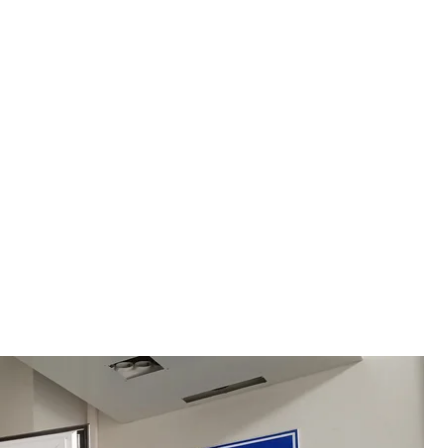
опомоги. Тут наразі перебуває один із курсантів Харківського
ижив унаслідок авіакатастрофи Ан-26 на Харківщині
а / hromadske
строфи Ан—26 на Харківщині, помер у реанімації