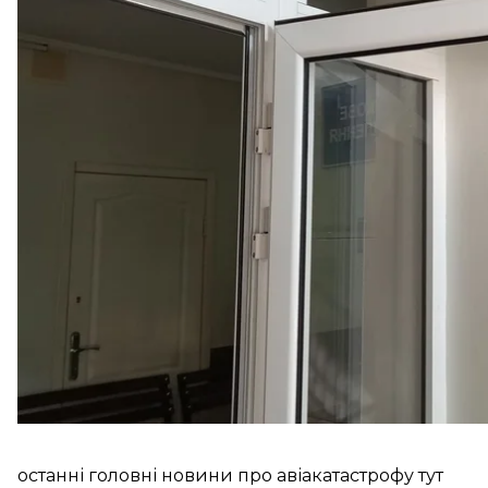
Харківської лікарні невідкладної швидкої допомог
Цю інформацію нам підтвердила речниця міської 
відділення лікарні цю інформацію підтверджує
», —
На місці перебувають родичі курсанта. Вони відм
Інший курсант, який вижив під час падіння літака,
нам у пресслужбі міської ради.
останні головні новини про авіакатастрофу тут