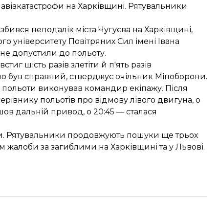
авіакатастрофи на Харківщині. Рятувальники
озбився неподалік міста Чугуєва на Харківщині,
го університету Повітряних Сил імені Івана
не допустили до польоту
.
тиг шість разів злетіти й п'ять разів
ічно був справний, стверджує очільник Міноборони.
 польоти виконував командир екіпажу. Після
ерівнику польотів про відмову лівого двигуна, о
шов дальній привод, о 20:45 — сталася
и. Рятувальники продовжують пошуки ще трьох
м жалоби за загиблими на Харківщині та у Львові.