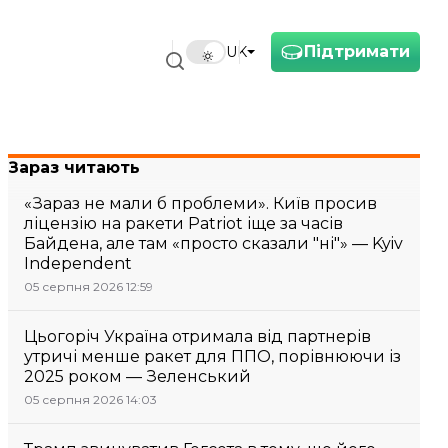
Підтримати
UK
Зараз читають
«Зараз не мали б проблеми». Київ просив
ліцензію на ракети Patriot іще за часів
Байдена, але там «просто сказали "ні"» — Kyiv
Independent
05 серпня 2026 12:59
Цьогоріч Україна отримала від партнерів
утричі менше ракет для ППО, порівнюючи із
2025 роком — Зеленський
05 серпня 2026 14:03