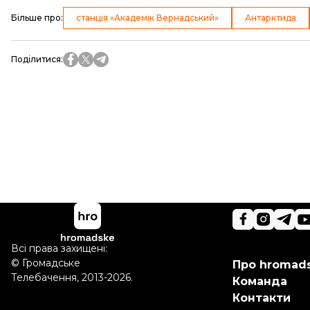
Більше про
:
станція «Академік Вернадський»
Антарктида
Поділитися
:
Всі права захищені:
©
Громадське
Про hromad
Телебачення
,
2013-2026.
Команда
Контакти