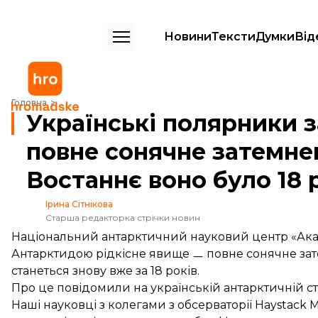
Новини
Тексти
Думки
Від
Українські полярники зафіксували рідкісне повне сонячне затемне
Головна
Українські полярники з
повне сонячне затемне
Востаннє воно було 18 
Ірина Сітнікова
Старша редакторка стрічки новин
Національний антарктичний науковий центр «Ака
Антарктидою рідкісне явище ㅡ повне сонячне зате
станеться знову вже за 18 років.
Про це
повідомили
на українській антарктичній ст
Наші науковці з колегами з обсерваторії Haystack 