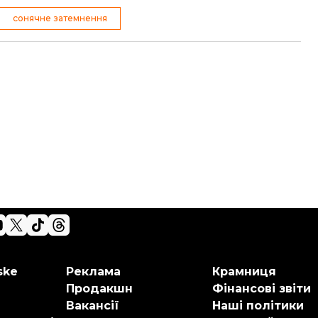
сонячне затемнення
ske
Реклама
Крамниця
Продакшн
Фінансові звіти
Вакансії
Наші політики