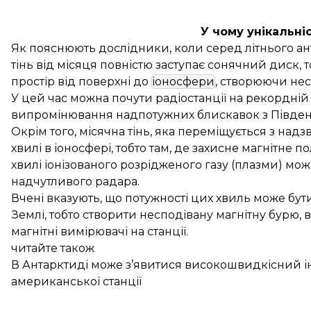
У чому унікальні
Як пояснюють дослідники, коли серед літнього анта
тінь від місяця повністю заступає сонячний диск,
простір від поверхні до
іоносфери
, створюючи не
У цей час можна почути радіостанції на рекордній 
випромінювання надпотужних блискавок з Півден
Окрім того, місячна тінь, яка переміщується з на
хвилі в іоносфері, тобто там, де захисне магнітне п
хвилі іонізованого розрідженого газу (плазми) мо
надчутливого радара.
Вчені вказують, що потужності цих хвиль може бути
Землі, тобто створити несподівану магнітну бурю, 
магнітні вимірювачі на станції.
читайте також
В Антарктиді може з’явитися високошвидкісний ін
американської станції