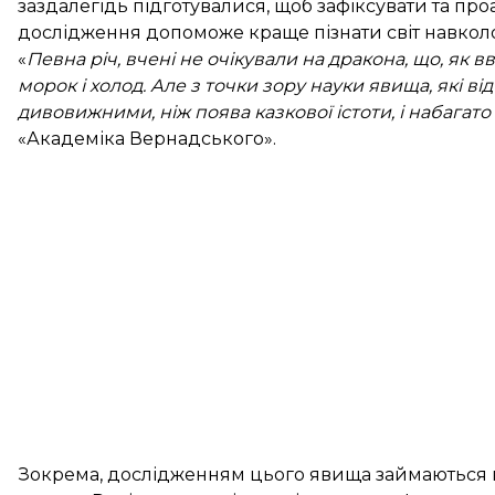
заздалегідь підготувалися, щоб зафіксувати та пр
дослідження допоможе краще пізнати світ навколо
«
Певна річ, вчені не очікували на дракона, що, як в
морок і холод. Але з точки зору науки явища, які в
дивовижними, ніж поява казкової істоти, і набага
«Академіка Вернадського».
Зокрема, дослідженням цього явища займаються в