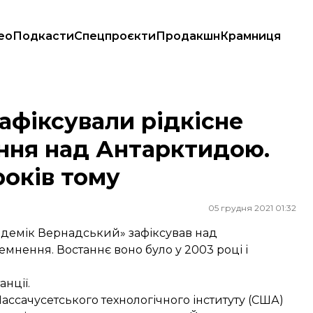
ео
Подкасти
Спецпроєкти
Продакшн
Крамниця
ння над Антарктидою. Востаннє воно було 18 років тому
афіксували рідкісне
ння над Антарктидою.
років тому
05 грудня 2021 01:32
демік Вернадський» зафіксував над
мнення. Востаннє воно було у 2003 році і
анції.
Массачусетського технологічного інституту (США)