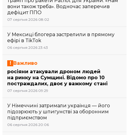
Трамп про ракети Patriot для України: «Нам
вони також треба». Водночас заперечив
дефіцит ППО
07 серпня 2026 08:02
У Мексиці блогера застрелили в прямому
ефірі в TikTok
06 серпня 2026 23:43
Важливо
росіяни атакували дроном людей
на ринку на Сумщині. Відомо про 10
постраждалих, двоє у важкому стані
07 серпня 2026 09:29
У Німеччині затримали українця — його
підозрюють у шпигунстві за оборонним
підприємством
06 серпня 2026 20:06