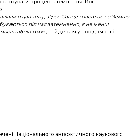
оаналізувати процес затемнення. Його
.
важали в давнину, з’їдає Сонце і насилає на Землю
ідбуваються під час затемнення, є не менш
то масштабнішими
», ㅡ йдеться у повідомлені
чені Національного антарктичного наукового