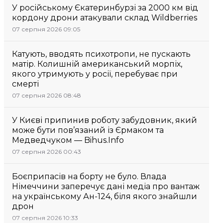
У російському Єкатеринбурзі за 2000 км від
кордону дрони атакували склад Wildberries
07 серпня 2026 09:05
Катують, вводять психотропи, не пускають
матір. Колишній американський морпіх,
якого утримують у росії, перебуває при
смерті
07 серпня 2026 08:48
У Києві припинив роботу забудовник, який
може бути пов’язаний із Єрмаком та
Медведчуком — Bihus.Info
07 серпня 2026 00:43
Боєприпасів на борту не було. Влада
Німеччини заперечує дані медіа про вантаж
на українському Ан-124, біля якого знайшли
дрон
07 серпня 2026 10:33