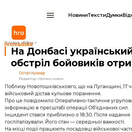
Новини
Тексти
Думки
Від
На Донбасі український військовий через обстріл бойовиків отрим
Головна
Війна
На Донбасі український
обстріл бойовиків отр
Остап Крамар
Редактор стрічки новин
Поблизу Новотошківськовго, що на Луганщині, 17 
військовий дістав кульове поранення.
Про це
повідомило
Оперативно-тактичне угрупова
інформацію в пресштабі операції Об'єднаних сил.
Інцидент стався приблизно о 18:30. Після наданн
госпіталізували. Його стан — середньої важкості.
На місці події працюють посадовці військової час