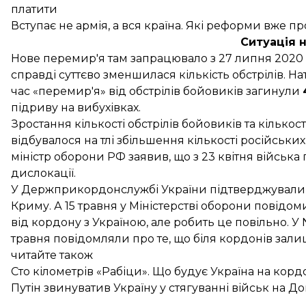
платити
Вступає не армія, а вся країна. Які реформи вже п
Ситуація 
Нове перемир'я там запрацювало з 27 липня 2020 р
справді суттєво зменшилася кількість обстрілів. На
час «перемир'я» від обстрілів бойовиків загинули
підриву на вибухівках.
Зростання кількості обстрілів бойовиків та кількос
відбувалося на тлі збільшення кількості російських
міністр оборони РФ
заявив
, що з 23 квітня військ
дислокації.
У Держприкордонслужбі України
підтверджували
Криму. А 15 травня у Міністерстві оборони
повідом
від кордону з Україною, але робить це повільно. У 
травня
повідомляли
про те, що біля кордонів зали
читайте також
Сто кілометрів «Рабіци». Що будує Україна на кордон
Путін звинуватив Україну у стягуванні військ на До