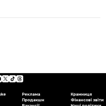
ske
Реклама
Крамниця
Продакшн
Фінансові звіти
Вакансії
Наші політики