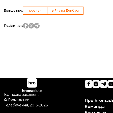
Більше про
:
поранені
війна на Донбасі
Поділитися
:
Всі права захищені:
©
Громадське
Про hromad
Телебачення
,
2013-2026.
Команда
Контакти