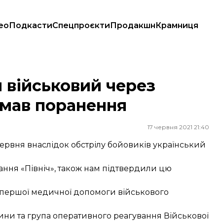
ео
Подкасти
Спецпроєкти
Продакшн
Крамниця
ав поранення
 військовий через
имав поранення
17 червня 2021 21:40
червня внаслідок обстрілу бойовиків український
ння «Північ», також нам підтвердили цю
я першої медичної допомоги військового
тини та група оперативного реагування Військової