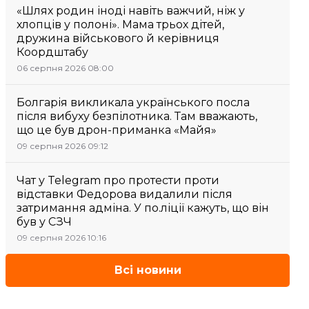
«Шлях родин іноді навіть важчий, ніж у
хлопців у полоні». Мама трьох дітей,
дружина військового й керівниця
Коордштабу
06 серпня 2026 08:00
Болгарія викликала українського посла
після вибуху безпілотника. Там вважають,
що це був дрон-приманка «Майя»
09 серпня 2026 09:12
Чат у Telegram про протести проти
відставки Федорова видалили після
затримання адміна. У по.ліції кажуть, що він
був у СЗЧ
09 серпня 2026 10:16
Всі новини