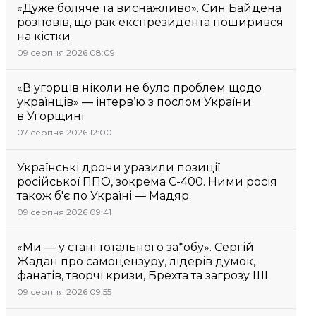
«Дуже боляче та виснажливо». Син Байдена
розповів, що рак експрезидента поширився
на кістки
09 серпня 2026 08:09
«В угорців ніколи не було проблем щодо
українців» — інтерв’ю з послом України
в Угорщині
07 серпня 2026 12:00
Українські дрони уразили позиції
російської ППО, зокрема С-400. Ними росія
також б'є по Україні — Мадяр
09 серпня 2026 09:41
«Ми — у стані тотального за*обу». Сергій
Жадан про самоцензуру, лідерів думок,
фанатів, творчі кризи, Брехта та загрозу ШІ
09 серпня 2026 09:55