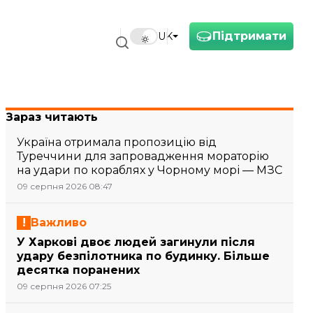
Підтримати
UK
Зараз читають
Україна отримала пропозицію від
Туреччини для запровадження мораторію
на удари по кораблях у Чорному морі — МЗС
09 серпня 2026 08:47
Важливо
У Харкові двоє людей загинули після
удару безпілотника по будинку. Більше
десятка поранених
09 серпня 2026 07:25