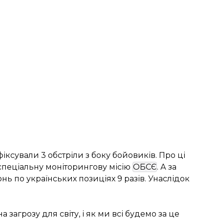
фіксували 3 обстріли з боку бойовиків. Про ці
пеціальну моніторингову місію
ОБСЄ
. А за
нь по українських позиціях 9 разів. Унаслідок
 загрозу для світу, і як ми всі будемо за це