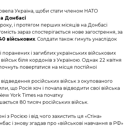
ровела Україна, щоби стати членом НАТО
на Донбасі
оку, і протягом перших місяців на Донбасі
томість зараз спостерігається нове загострення, за
40 військових
. Солдати також гинуть унаслідок
ті поранених і загиблих українських військових
 військ біля кордонів з Україною. Однак 22 квітня
а почнуть повертатися на місця постійної
відведення російських військ з окупованого
или
, що Росія хоч і почала відводити свої війська
New York Times на початку
шається 80 тисяч російських військ.
і з Росією і від чого захистить ця «Стіна»
нбас і знову згадав про «військові навчання в РФ»