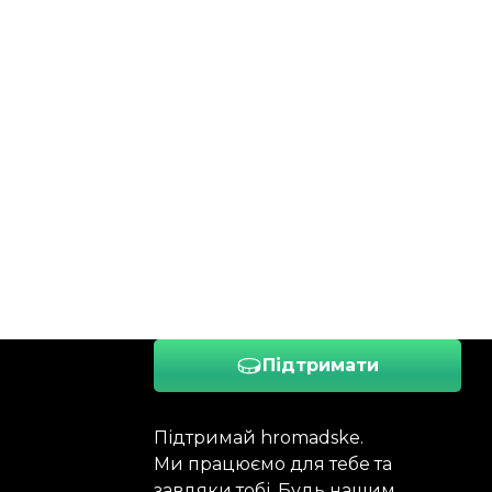
Підтримати
Підтримай hromadske.
Ми працюємо для тебе та
завдяки тобі. Будь нашим