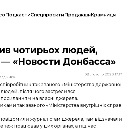
ео
Подкасти
Спецпроєкти
Продакшн
Крамниця
 — «Новости Донбасса»
ив чотирьох людей,
я — «Новости Донбасса»
08 лютого 2020 17:17
радійник
півробітник так званого «Міністерства державної
юдей, після чого застрелився.
 посиланням на власні джерела.
никами так званого «Міністерства внутрішніх справ
 повідомили журналістам джерела, там відзначали
теж працював у цих органах, а під час