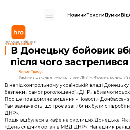
Новини
Тексти
Думки
Від
В Донецьку бойовик вбив чотирьох людей, після чого застрелився
Головна
Війна
В Донецьку бойовик вб
після чого застреливс
Борис Ткачук
Закінчив факультет журналістики ЛНУ ім. Франка, колишній 
В непідконтрольному українській владі Донецьку с
безпеки» самопроголошеної «ДНР» вбив чотирьох л
Про це
повідомляє
видання «Новости Донбасса» з
Там зазначають, що троє з загиблих були співробіт
ДНР».
Подія відбулася в кафе на околицях Донецька. Як
«День слідчих органів МВД ДНР». Нападник раніше 