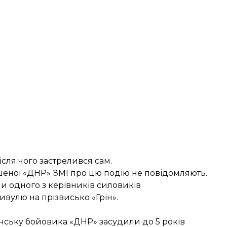
.
після чого застрелився сам.
еної «ДНР» ЗМІ про цю подію не повідомляють.
и одного з керівників силовиків
вулю на прізвисько «Грін».
нську бойовика «ДНР» засудили до 5 років