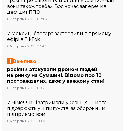
Трамп про ракети Patriot для України: «Нам
вони також треба». Водночас заперечив
дефіцит ППО
07 серпня 2026 08:02
У Мексиці блогера застрелили в прямому
ефірі в TikTok
06 серпня 2026 23:43
Важливо
росіяни атакували дроном людей
на ринку на Сумщині. Відомо про 10
постраждалих, двоє у важкому стані
07 серпня 2026 09:29
У Німеччині затримали українця — його
підозрюють у шпигунстві за оборонним
підприємством
06 серпня 2026 20:06