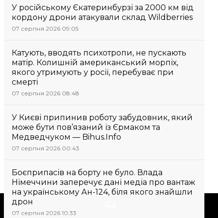
У російському Єкатеринбурзі за 2000 км від
кордону дрони атакували склад Wildberries
07 серпня 2026 09:05
Катують, вводять психотропи, не пускають
матір. Колишній американський морпіх,
якого утримують у росії, перебуває при
смерті
07 серпня 2026 08:48
У Києві припинив роботу забудовник, який
може бути пов’язаний із Єрмаком та
Медведчуком — Bihus.Info
07 серпня 2026 00:43
Боєприпасів на борту не було. Влада
Німеччини заперечує дані медіа про вантаж
на українському Ан-124, біля якого знайшли
дрон
Підтримати
07 серпня 2026 10:33