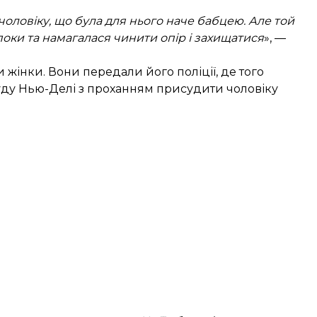
 чоловіку, що була для нього наче бабцею. Але той
 поки та намагалася чинити опір і захищатися
», —
 жінки. Вони передали його поліції, де того
суду Нью-Делі з проханням присудити чоловіку