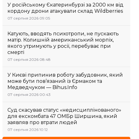
У російському Єкатеринбурзі за 2000 км від
кордону дрони атакували склад Wildberries
07 серпня 2026 09:05
Катують, вводять психотропи, не пускають
матір. Колишній американський морпіх,
якого утримують у росії, перебуває при
смерті
07 серпня 2026 08:48
У Києві припинив роботу забудовник, який
може бути пов’язаний із Єрмаком та
Медведчуком — Bihus.Info
07 серпня 2026 00:43
Суд скасував статус «недисциплінованого»
для екскомбата 47 ОМБр Ширшина, який
заявляв про втрати людей
07 серпня 2026 10:12