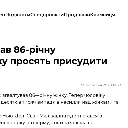
ео
Подкасти
Спецпроєкти
Продакшн
Крамниця
ть присудити смертну кару
вав 86-річну
ику просять присудити
09 вересня 2020 19:38
 зґвалтував 86—річну жінку. Тепер чоловіку
 десятків тисяч випадків насилля над жінками та
 Нью-Делі Сваті Маліваї, інцидент стався в
нсіонерку на ферму, коли та чекала на