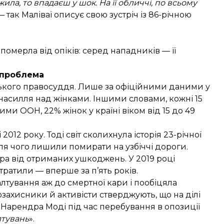
ила, то впадаєш у шок. На її обличчі, по всьому
 — так Маліваї описує свою зустріч із 86-річною
 померла від опіків: серед нападників — її
 проблема
ського правосуддя. Лише за офіційними даними у
насилля над жінками. Іншими словами, кожні 15
ними
ООН, 22% жінок у країні віком від 15 до 49
012 року. Тоді світ сколихнула історія 23-річної
ісля чого лишили помирати на узбіччі дороги.
ура від отриманих ушкоджень. У 2019 році
тратили
— вперше за п’ять років.
алтування аж до смертної кари і пообіцяла
захисники й активісти стверджують, що на ділі
 Нарендра Моді під час перебування в опозиції
лтувань
».