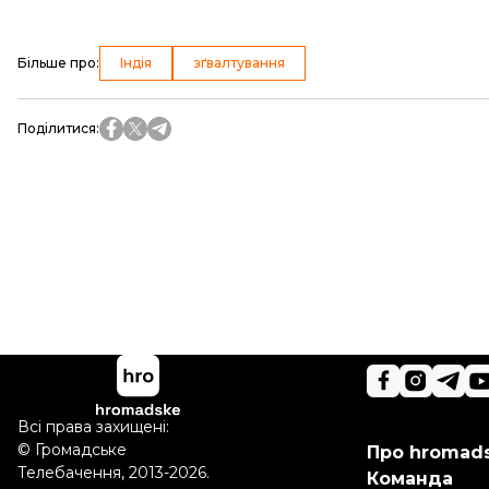
Більше про
:
Індія
зґвалтування
Поділитися
:
Всі права захищені:
©
Громадське
Про hromad
Телебачення
,
2013-2026.
Команда