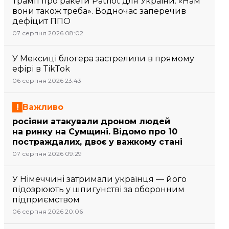
Трамп про ракети Patriot для України: «Нам
вони також треба». Водночас заперечив
дефіцит ППО
07 серпня 2026 08:02
У Мексиці блогера застрелили в прямому
ефірі в TikTok
06 серпня 2026 23:43
Важливо
росіяни атакували дроном людей
на ринку на Сумщині. Відомо про 10
постраждалих, двоє у важкому стані
07 серпня 2026 09:29
У Німеччині затримали українця — його
підозрюють у шпигунстві за оборонним
підприємством
06 серпня 2026 20:06