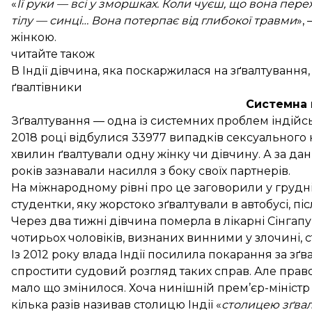
«
Її руки — всі у зморшках. Коли чуєш, що вона переж
тілу — синці… Вона потерпає від глибокої травми
»,
жінкою.
читайте також
В Індії дівчина, яка поскаржилася на зґвалтування,
ґвалтівники
Системна
Зґвалтування — одна із системних проблем індій
2018 році відбулися 33977 випадків сексуального 
хвилин ґвалтували одну жінку чи дівчину. А за
да
років зазнавали насилля з боку своїх партнерів.
На міжнародному рівні про це заговорили у грудні 2
студентки, яку жорстоко зґвалтували в автобусі, п
Через два тижні дівчина померла в лікарні Сінгап
чотирьох чоловіків, визнаних винними у злочині,
с
Із 2012 року влада Індії посилила покарання за зґв
спростити судовий розгляд таких справ. Але право
мало що змінилося. Хоча нинішній прем’єр-міністр
кілька разів
називав
столицю Індії «
столицею зґва