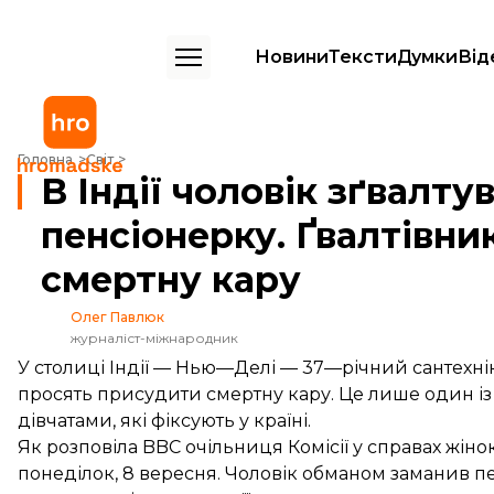
Новини
Тексти
Думки
Від
В Індії чоловік зґвалтував 86-річну пенсіонерку. Ґвалтівнику прося
Головна
Світ
В Індії чоловік зґвалту
пенсіонерку. Ґвалтівн
смертну кару
Олег Павлюк
журналіст-міжнародник
У столиці Індії — Нью—Делі — 37—річний сантехнік
просять присудити смертну кару. Це лише один із
дівчатами, які фіксують у країні.
Як
розповіла
BBC очільниця Комісії у справах жінок
понеділок, 8 вересня. Чоловік обманом заманив пе