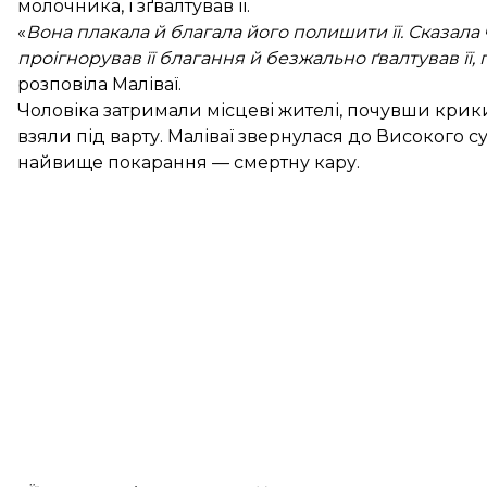
молочника, і зґвалтував її.
«
Вона плакала й благала його полишити її. Сказала
проігнорував її благання й безжально ґвалтував її,
розповіла Маліваї.
Чоловіка затримали місцеві жителі, почувши крики
взяли під варту. Маліваї звернулася до Високого 
найвище покарання — смертну кару.