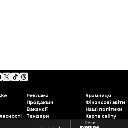
ske
Реклама
Крамниця
Продакшн
Фінансові звіти
Вакансії
Наші політики
ласності
Тендери
Карта сайту
Design