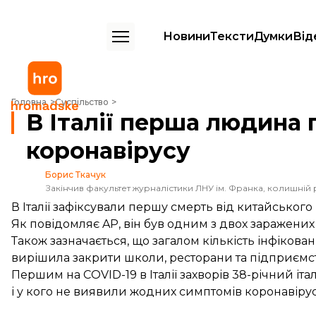
Новини
Тексти
Думки
Від
В Італії перша людина померла від китайського коронавірусу
Головна
Суспільство
В Італії перша людина 
коронавірусу
Борис Ткачук
Закінчив факультет журналістики ЛНУ ім. Франка, колишній 
В Італії зафіксували першу смерть від китайськог
Як
повідомляє
AP, він був одним з двох заражених 
Також зазначається, що загалом кількість інфікован
вирішила закрити школи, ресторани та підприємст
Першим на COVID-19 в Італії захворів 38-річний іта
і у кого не виявили жодних симптомів коронавірус