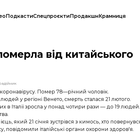
ео
Подкасти
Спецпроєкти
Продакшн
Крамниця
померла від китайського
радійник
о коронавірусу. Помер 78—річний чоловік.
людей у регіоні Венето, смерть сталася 21 лютого.
их в Італії зросла у понад чотири рази — до 19 людей
ва.
лієць, який 21 січня зустрівся з кимось, хто поверну
у, повідомили італійські органи охорони здоров'я.