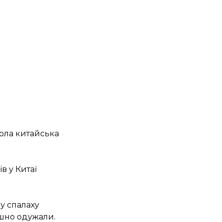
ерла китайська
в у Китаї
ку спалаху
ішно одужали.