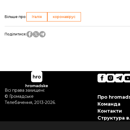
Більше про
:
Італія
коронавірус
Поділитися
:
Всі права захищені:
©
Громадське
Про hromad
Телебачення
,
2013-2026.
Команда
Контакти
Структура в