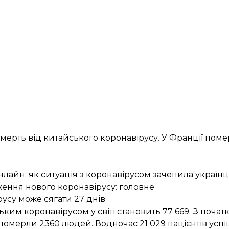
смерть
від китайського коронавірусу. У Франції пом
лайн: як ситуація з коронавірусом зачепила українці
ення нового коронавірусу: головне
русу може сягати 27 днів
ьким коронавірусом у світі становить 77 669. З почат
 померли 2360 людей. Водночас 21 029 пацієнтів усп