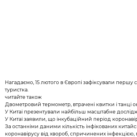
Нагадаємо, 15 лютого в Європі
зафіксували першу 
туристка.
читайте також
Двометровий термометр, втрачені квитки і танці он
У Китаї презентували найбільш масштабне дослідж
У Китаї заявили, що інкубаційний період коронаві
За
останніми даними
кількість інфікованих китайс
коронавірусу від хвороб, спричинених інфекцією,