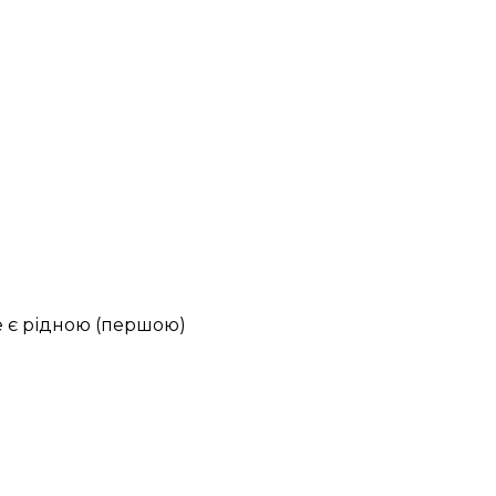
е є рідною
(першою)