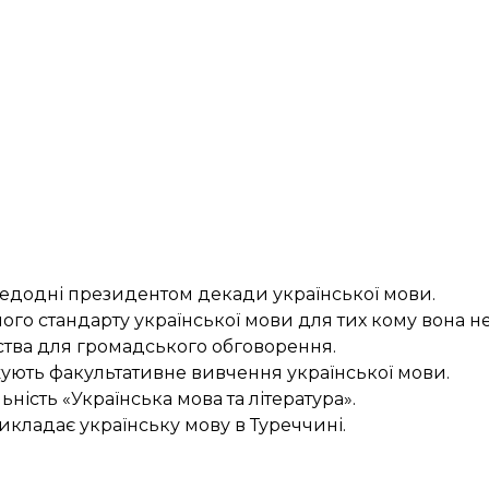
редодні президентом
декади української мови
.
го стандарту української мови для тих кому вона н
рства для громадського обговорення.
ують факультативне вивчення
української мови.
ність «Українська мова та література».
 викладає українську мову в Туреччині
.