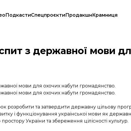
ео
Подкасти
Спецпроєкти
Продакшн
Крамниця
ромадянство
іспит з державної мови д
ржавної мови для охочих набути громадянство.
ржавної мови для охочих набути громадянство.
рок розробити та затвердити державну цільову прогр
итку і функціонування української мови як державно
простору України та збереження цілісності культур.