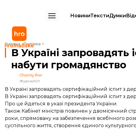
Новини
Тексти
Думки
Від
В Україні запровадять іспит з державної мови для охочих набути г
Головна
Політика
В Україні запровадять 
набути громадянство
Chorniy Ihor
Журналіст
В Україні запровадять сертифікаційний іспит з де
В Україні запровадять сертифікаційний іспит з де
Про це
йдеться
в указі президента України.
Також Кабінет міністрів повинен у двомісячний ст
роки, спрямовану на забезпечення всебічного розв
суспільного життя, створення єдиного культурного 