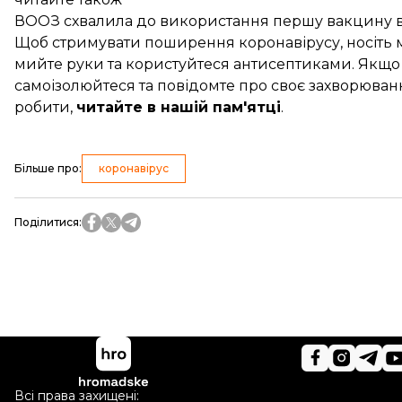
ВООЗ схвалила до використання першу вакцину від 
Щоб стримувати поширення коронавірусу, носіть ма
мийте руки та користуйтеся антисептиками. Якщо в
самоізолюйтеся та повідомте про своє захворюван
робити,
читайте в нашій пам'ятці
.
Більше про
:
коронавірус
Поділитися
:
Всі права захищені: