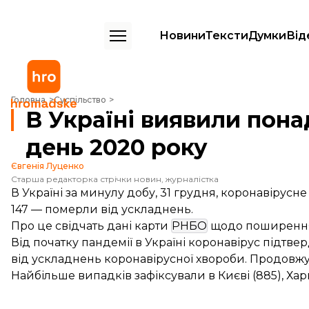
Новини
Тексти
Думки
Від
В Україні виявили понад 9400 випадків COVID-19 в останній день 2
Головна
Суспільство
В Україні виявили пона
день 2020 року
Євгенія Луценко
Старша редакторка стрічки новин, журналістка
В Україні за минулу добу, 31 грудня, коронавірусн
147 — померли від ускладнень.
Про це
свідчать
дані карти
РНБО
щодо поширення
Від початку пандемії в Україні коронавірус підтв
від ускладнень коронавірусної хвороби. Продовжу
Найбільше випадків зафіксували в Києві (885), Харкі