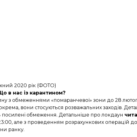
ежний 2020 рік (ФОТО)
Що в нас із карантином?
тину з обмеженнями
«помаранчевої» зони
до 28 лютого
 Зокрема, вони стосуються розважальних заходів. Дет
муть посилені обмеження. Детальніше про локдаун
чита
:00, але з проведенням розрахункових операцій до 2
ини ранку.