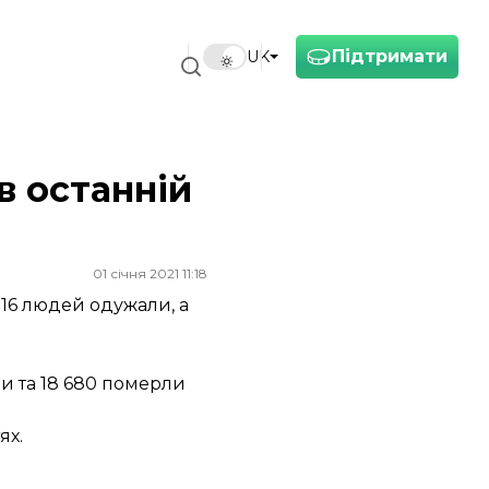
Підтримати
UK
в останній
01 січня 2021 11:18
016 людей одужали, а
ли та 18 680 померли
ях.