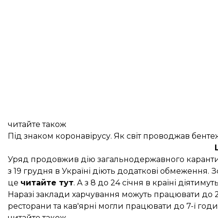
читайте також
Під знаком коронавірусу. Як світ проводжав бент
Уряд продовжив дію загальнодержавного каран
з 19 грудня в Україні діють додаткові обмеження.
це
читайте тут
. А з 8 до 24 січня в країні діяти
Наразі заклади харчування можуть працювати до 23
ресторани та кав'ярні
могли працювати
до 7-ї год
читайте також