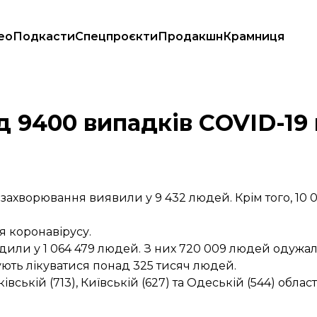
ео
Подкасти
Спецпроєкти
Продакшн
Крамниця
020 року
д 9400 випадків COVID-19 
е захворювання виявили у 9 432 людей. Крім того, 10 
 коронавірусу.
ердили у 1 064 479 людей. З них 720 009 людей одужа
ють лікуватися понад 325 тисяч людей.
вській (713), Київській (627) та Одеській (544) област