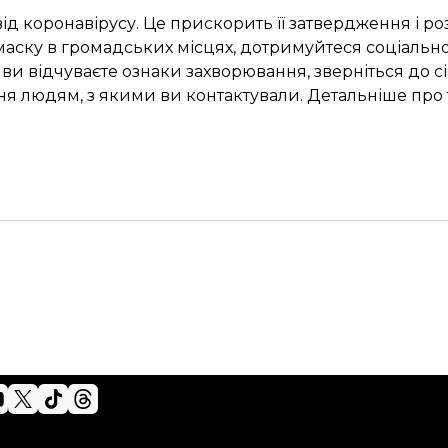
коронавірусу. Це прискорить її затвердження і розп
ску в громадських місцях, дотримуйтеся соціальної 
и відчуваєте ознаки захворювання, зверніться до сі
ня людям, з якими ви контактували. Детальніше про 