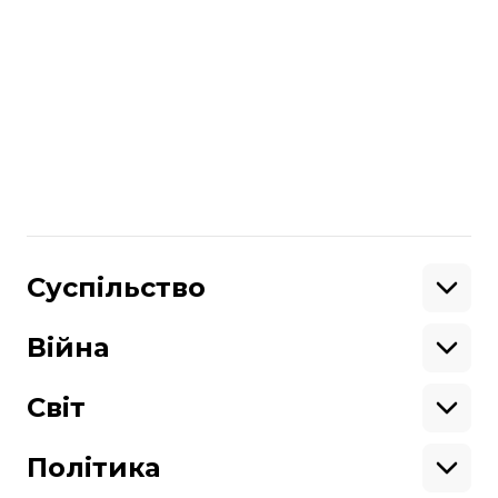
самоізолюйтеся.
читайте також
Кількість хворих на COVID-19 зростає, а
гроші на боротьбу з ним уже витратили.
На що саме та як далі з цим жити
Більше про
:
буковина
коронавірус
Поділитися
Суспільство
:
Освіта
Кримінал
Війна
Здоров'я
Екологія
Ветерани
Підтримати
Військові
Світ
Ситуація на фронті
Крим
Північна Америка
Донбас
Латинська Америка
Політика
Підтримай hromadske.
Азія
Ми працюємо для тебе та завдяки тобі.