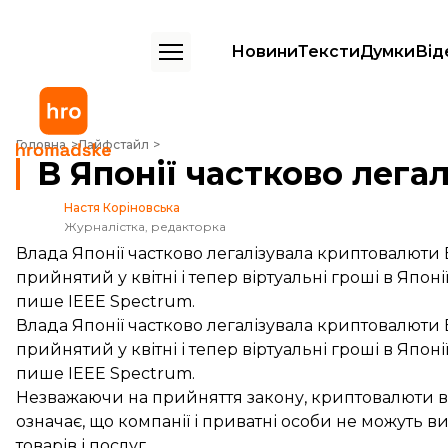
Новини
Тексти
Думки
Від
В Японії частково легалізували криптовалюти
Головна
Лайфстайл
В Японії частково лега
Настя Коріновська
Журналістка, редакторка
Влада Японії частково легалізувала криптовалюти B
прийнятий у квітні і тепер віртуальні гроші в Япон
пише IEEE Spectrum.
Влада Японії частково легалізувала криптовалюти B
прийнятий у квітні і тепер віртуальні гроші в Япон
пише
IEEE Spectrum.
Незважаючи на прийняття закону, криптовалюти в 
означає, що компанії і приватні особи не можуть 
товарів і послуг.