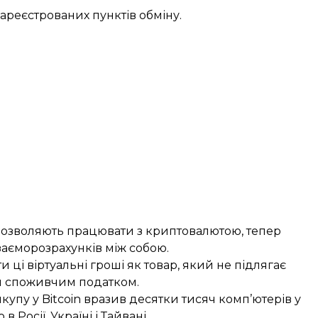
зареєстрованих пунктів обміну.
 дозволяють працювати з криптовалютою, тепер
заєморозрахунків між собою.
и ці віртуальні гроші як товар, який не підлягає
м споживчим податком.
икупу
у Bitcoin вразив десятки тисяч комп’ютерів у
 Росії, Україні і Тайвані.