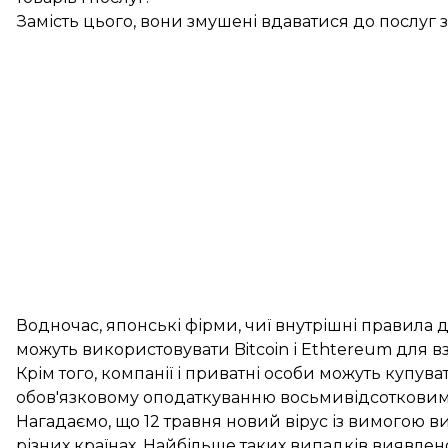
Замість цього, вони змушені вдаватися до послуг 
Водночас, японські фірми, чиї внутрішні правила
можуть використовувати Bitcoin і Ethtereum для в
Крім того, компанії і приватні особи можуть купуват
обов'язковому оподаткуванню восьмивідсоткови
Нагадаємо, що 12 травня
новий вірус із вимогою в
різних країнах. Найбільше таких випадків виявлено в