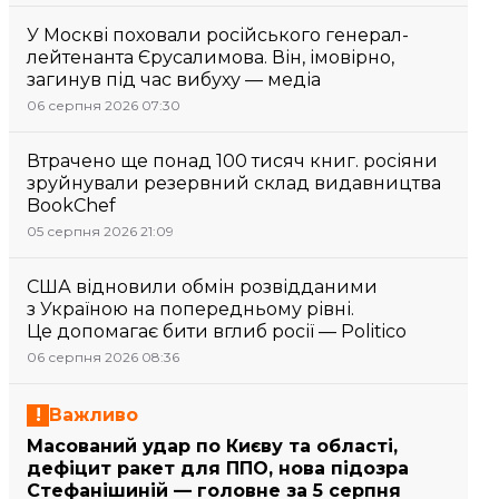
У Москві поховали російського генерал-
лейтенанта Єрусалимова. Він, імовірно,
загинув під час вибуху — медіа
06 серпня 2026 07:30
Втрачено ще понад 100 тисяч книг. росіяни
зруйнували резервний склад видавництва
BookChef
05 серпня 2026 21:09
США відновили обмін розвідданими
з Україною на попередньому рівні.
Це допомагає бити вглиб росії — Politico
06 серпня 2026 08:36
Важливо
Масований удар по Києву та області,
дефіцит ракет для ППО, нова підозра
Стефанішиній — головне за 5 серпня