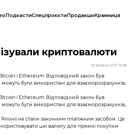
ео
Подкасти
Спецпроєкти
Продакшн
Крамниця
лізували криптовалюти
13 травня 2017 16:58
itcoin і Ethereum. Відповідний закон був
ії можуть бути використані для взаєморозрахунків,
itcoin і Ethereum. Відповідний закон був
ії можуть бути використані для взаєморозрахунків,
Японії не стали законним платіжним засобом. Це
використовувати цю валюту для прямої покупки