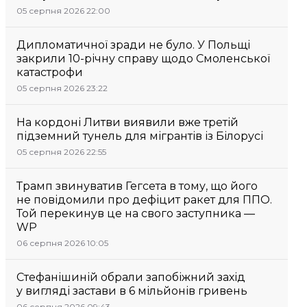
05 серпня 2026 22:00
Дипломатичної зради не було. У Польщі
закрили 10-річну справу щодо Смоленської
катастрофи
05 серпня 2026 23:22
На кордоні Литви виявили вже третій
підземний тунель для мігрантів із Білорусі
05 серпня 2026 22:55
Трамп звинуватив Гегсета в тому, що його
не повідомили про дефіцит ракет для ППО.
Той перекинув це на свого заступника —
WP
06 серпня 2026 10:05
Стефанішиній обрали запобіжний захід
у вигляді застави в 6 мільйонів гривень
06 серпня 2026 09:43