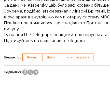
За
даними
Kaspersky Lab, було зафіксовано більше 4
Зокрема, подібної атаки
зазнали лікарні Британії
, 
вірус вразив внутрішню комп'ютерну систему МВС,
Пізніше повідомлялося, що спеціаліст з Британії
ви
викупу.
13 травняThe Telegraph повідомив, що
вірусна атак
Підписуйтесь на
наш канал
в Telegram
Більше про
:
Японія
Bitcoin
криптовалюта
Поділитися
: