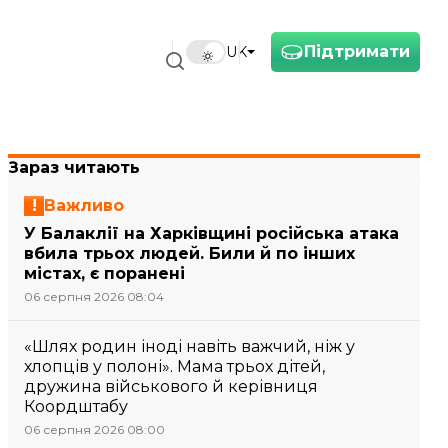
Підтримати
UK
Зараз читають
Важливо
У Балаклії на Харківщині російська атака
вбила трьох людей. Били й по інших
містах, є поранені
06 серпня 2026 08:04
«Шлях родин іноді навіть важчий, ніж у
хлопців у полоні». Мама трьох дітей,
дружина військового й керівниця
Коордштабу
06 серпня 2026 08:00