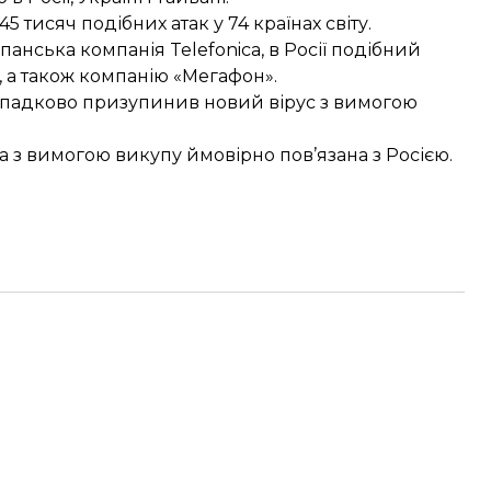
5 тисяч подібних атак у 74 країнах світу.
іспанська компанія Telefonica, в Росії подібний
 а також компанію «Мегафон».
падково призупинив новий вірус
з вимогою
а
з вимогою викупу ймовірно пов’язана з Росією.