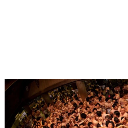
Чоловіки змагаються за талісмани на японському фестивалі «Ха
Carmen/
У Японії в префектурі Окаяма в південній частині
фестиваль», який покликаний благословити країну
Про це
пише
CNN.
Фестиваль японською називається «Хадака Мацурі»
близько 10 тисяч учасників-чоловіків, які одягнуті 