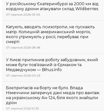
У російському Єкатеринбурзі за 2000 км від
кордону дрони атакували склад Wildberries
07 серпня 2026 09:05
Катують, вводять психотропи, не пускають
матір. Колишній американський морпіх,
якого утримують у росії, перебуває при
смерті
07 серпня 2026 08:48
У Києві припинив роботу забудовник, який
може бути пов’язаний із Єрмаком та
Медведчуком — Bihus.Info
07 серпня 2026 00:43
Боєприпасів на борту не було. Влада
Німеччини заперечує дані медіа про вантаж
на українському Ан-124, біля якого знайшли
дрон
07 серпня 2026 10:33