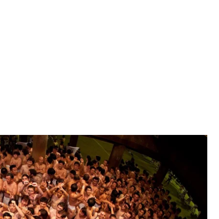
дака Мацурі» в храмі Сайдайджі Каннонін, 15 лютого 2020 рік
Twitter
 острова Хонсю відбувся щорічний «Голий
 на добрий врожай, процвітання та добробут.
. Він щороку у третю суботу лютого збирає
лише у традиційні пов'язки «фундосі» і білі