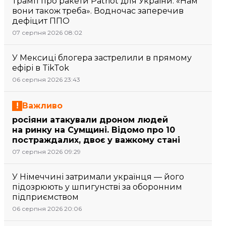
Трамп про ракети Patriot для України: «Нам
вони також треба». Водночас заперечив
дефіцит ППО
07 серпня 2026 08:02
У Мексиці блогера застрелили в прямому
ефірі в TikTok
06 серпня 2026 23:43
Важливо
росіяни атакували дроном людей
на ринку на Сумщині. Відомо про 10
постраждалих, двоє у важкому стані
07 серпня 2026 09:29
У Німеччині затримали українця — його
підозрюють у шпигунстві за оборонним
підприємством
06 серпня 2026 20:06