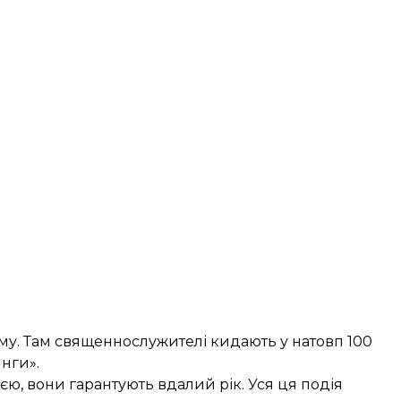
аму. Там священнослужителі кидають у натовп 100
нги».
єю, вони гарантують вдалий рік. Уся ця подія