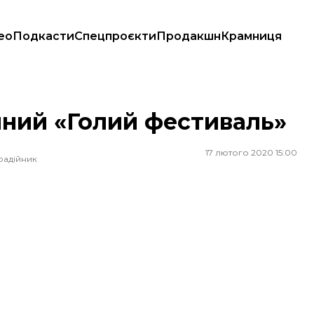
ео
Подкасти
Спецпроєкти
Продакшн
Крамниця
чний «Голий фестиваль»
17 лютого 2020 15:00
радійник