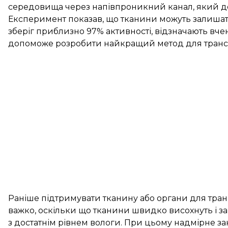
середовища через напівпроникний канал, який д
Експеримент показав, що тканини можуть залишат
зберіг приблизно 97% активності, відзначають вче
допоможе розробити найкращий метод для транспл
Раніше підтримувати тканину або органи для транс
важко, оскільки що тканини швидко висохнуть і за
з достатнім рівнем вологи. При цьому надмірне з