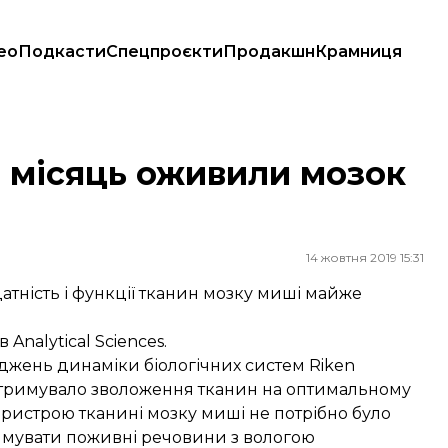
ео
Подкасти
Спецпроєкти
Продакшн
Крамниця
а місяць оживили мозок
14 жовтня 2019 15:31
тність і функції тканин мозку миші майже
Analytical Sciences.
джень динаміки біологічних систем Riken
дтримувало зволоження тканин на оптимальному
пристрою тканині мозку миші не потрібно було
римувати поживні речовини з вологою