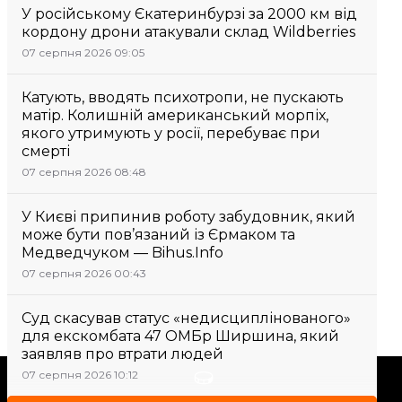
У російському Єкатеринбурзі за 2000 км від
кордону дрони атакували склад Wildberries
07 серпня 2026 09:05
Катують, вводять психотропи, не пускають
матір. Колишній американський морпіх,
якого утримують у росії, перебуває при
смерті
07 серпня 2026 08:48
У Києві припинив роботу забудовник, який
може бути пов’язаний із Єрмаком та
Медведчуком — Bihus.Info
07 серпня 2026 00:43
Суд скасував статус «недисциплінованого»
для екскомбата 47 ОМБр Ширшина, який
заявляв про втрати людей
07 серпня 2026 10:12
Підтримати