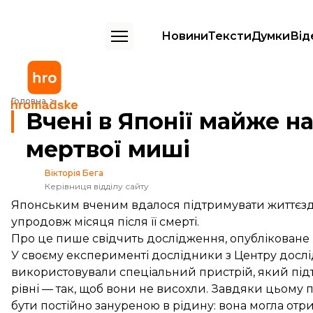
Новини
Тексти
Думки
Від
Вчені в Японії майже на місяць оживили мозок мертвої миші
Головна
Вчені в Японії майже н
мертвої миші
Вікторія Бега
Керівниця відділу сайту
Японським вченим вдалося підтримувати життєзда
упродовж місяця після її смерті.
Про це пише
свідчить
дослідження, опубліковане в 
У своєму експерименті дослідники з Центру дослі
використовували спеціальний пристрій, який пі
рівні — так, щоб вони не висохли. Завдяки цьому 
бути постійно зануреною в рідину: вона могла от