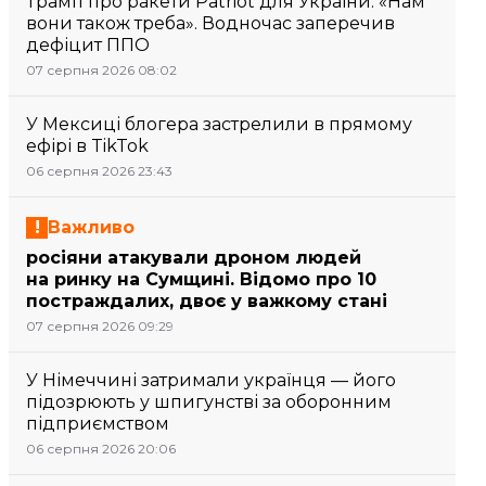
Трамп про ракети Patriot для України: «Нам
вони також треба». Водночас заперечив
дефіцит ППО
07 серпня 2026 08:02
У Мексиці блогера застрелили в прямому
ефірі в TikTok
06 серпня 2026 23:43
Важливо
росіяни атакували дроном людей
на ринку на Сумщині. Відомо про 10
постраждалих, двоє у важкому стані
07 серпня 2026 09:29
У Німеччині затримали українця — його
підозрюють у шпигунстві за оборонним
підприємством
06 серпня 2026 20:06