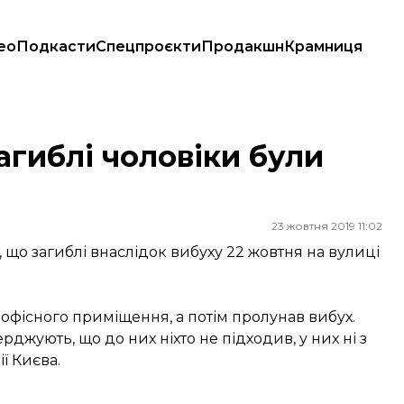
ео
Подкасти
Спецпроєкти
Продакшн
Крамниця
загиблі чоловіки були
23 жовтня 2019 11:02
що загиблі внаслідок вибуху 22 жовтня на вулиці
офісного приміщення, а потім пролунав вибух.
рджують, що до них ніхто не підходив, у них ні з
ї Києва.