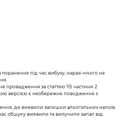
 поранення під час вибуху, наразі нічого не
ня.
е провадження за статтею 115 частини 2
ною версією є необережне поводження з
щення, де виявили залишки алкогольних напоїв.
час обшуку виявили та вилучили запал від