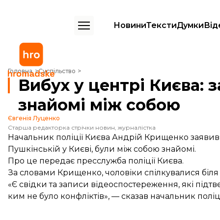
Новини
Тексти
Думки
Від
Вибух у центрі Києва: загиблі чоловіки були знайомі між собою
Головна
Суспільство
Вибух у центрі Києва: 
знайомі між собою
Євгенія Луценко
Старша редакторка стрічки новин, журналістка
Начальник поліції Києва Андрій Крищенко заявив, 
Пушкінській у Києві, були між собою знайомі.
Про це
передає
пресслужба поліції Києва.
За словами Крищенко, чоловіки спілкувалися біля 
«Є свідки та записи відеоспостереження, які підтве
ким не було конфліктів», — сказав начальник поліці