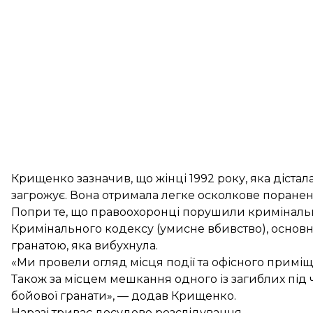
Крищенко зазначив, що жінці 1992 року, яка дістала
загрожує. Вона отримала легке осколкове поранен
Попри те, що правоохоронці порушили кримінальн
Кримінального кодексу (умисне вбивство), основ
гранатою, яка вибухнула.
«Ми провели огляд місця події та офісного примі
Також за місцем мешкання одного із загиблих під 
бойової гранати», — додав Крищенко.
Наразі триває досудове розслідування.