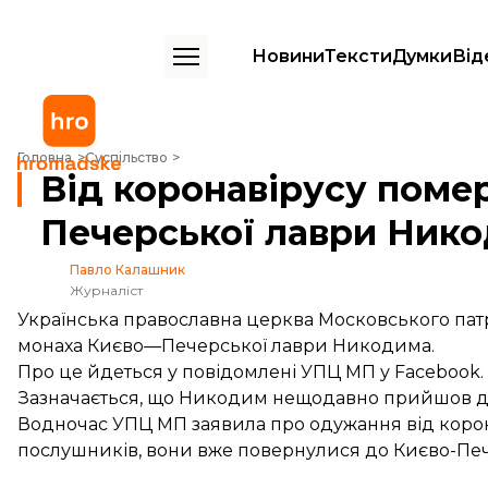
Новини
Тексти
Думки
Від
Від коронавірусу помер монах Києво-Печерської лаври Никодим
Головна
Суспільство
Від коронавірусу поме
Печерської лаври Ник
Павло Калашник
Журналіст
Українська православна церква Московського патр
монаха Києво—Печерської лаври Никодима.
Про це
йдеться
у повідомлені УПЦ МП у Facebook.
Зазначається, що Никодим нещодавно прийшов до 
Водночас УПЦ МП заявила про одужання від корона
послушників, вони вже повернулися до Києво-Печ