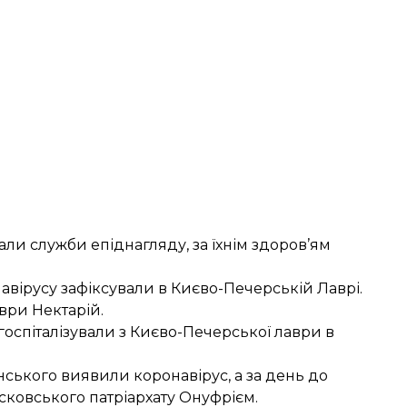
али служби епіднагляду, за їхнім здоров’ям
авірусу
зафіксували в Києво-Печерській Лаврі
.
аври
Нектарій.
госпіталізували з Києво-Печерської лаври в
инського
виявили коронавірус
, а за день до
сковського патріархату
Онуфрієм.