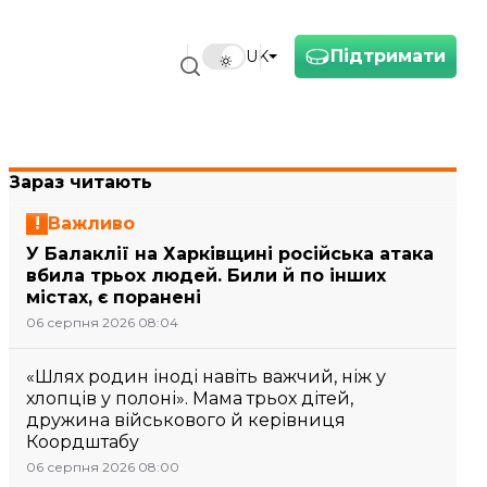
Підтримати
UK
Зараз читають
Важливо
У Балаклії на Харківщині російська атака
вбила трьох людей. Били й по інших
містах, є поранені
06 серпня 2026 08:04
«Шлях родин іноді навіть важчий, ніж у
хлопців у полоні». Мама трьох дітей,
дружина військового й керівниця
Коордштабу
06 серпня 2026 08:00