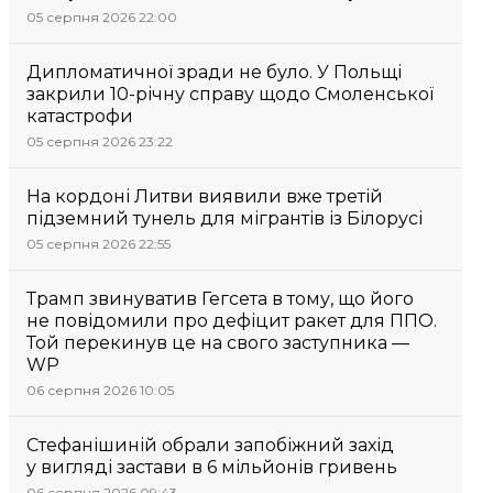
05 серпня 2026 22:00
Дипломатичної зради не було. У Польщі
закрили 10-річну справу щодо Смоленської
катастрофи
05 серпня 2026 23:22
На кордоні Литви виявили вже третій
підземний тунель для мігрантів із Білорусі
05 серпня 2026 22:55
Трамп звинуватив Гегсета в тому, що його
не повідомили про дефіцит ракет для ППО.
Той перекинув це на свого заступника —
WP
06 серпня 2026 10:05
Стефанішиній обрали запобіжний захід
у вигляді застави в 6 мільйонів гривень
06 серпня 2026 09:43