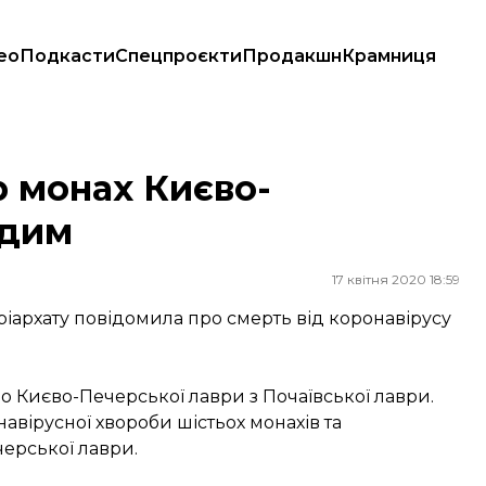
ео
Подкасти
Спецпроєкти
Продакшн
Крамниця
р монах Києво-
одим
17 квітня 2020 18:59
іархату повідомила про смерть від коронавірусу
Києво-Печерської лаври з Почаївської лаври.
вірусної хвороби шістьох монахів та
ерської лаври.