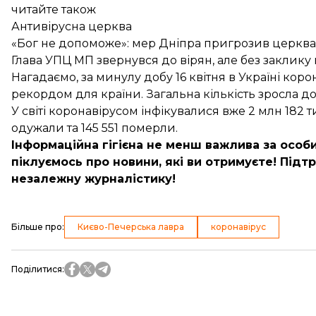
читайте також
Антивірусна церква
«Бог не допоможе»: мер Дніпра пригрозив церквам
Глава УПЦ МП звернувся до вірян, але без заклику
Нагадаємо, за минулу добу 16 квітня в Україні кор
рекордом для країни. Загальна кількість зросла до
У світі коронавірусом
інфікувалися
вже 2 млн 182 т
одужали та 145 551 померли.
Інформаційна гігієна не менш важлива за особи
піклуємось про новини, які ви отримуєте!
Підтр
незалежну журналістику!
Більше про
:
Києво-Печерська лавра
коронавірус
Поділитися
: