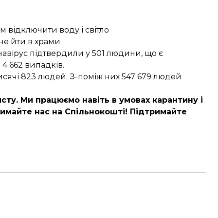
 відключити воду і світло
 не йти в храми
онавірус
підтвердили у 501 людини
, що є
 4 662 випадків.
исячі 823 людей. З-поміж них 547 679 людей
сту. Ми працюємо навіть в умовах карантину і
имайте нас на Спільнокошті
! Підтримайте