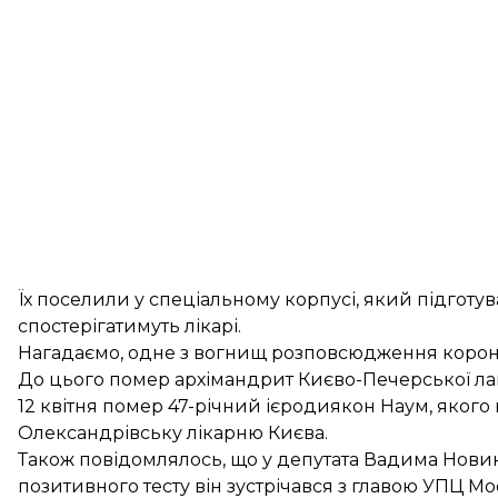
Їх поселили у спеціальному корпусі, який підготув
спостерігатимуть лікарі.
Нагадаємо, одне з вогнищ розповсюдження корон
До цього
помер архімандрит Києво-Печерської л
12 квітня
помер 47-річний ієродиякон
Наум, якого 
Олександрівську лікарню Києва.
Також повідомлялось, що у депутата Вадима Нов
позитивного тесту
він зустрічався з главою УПЦ Мо