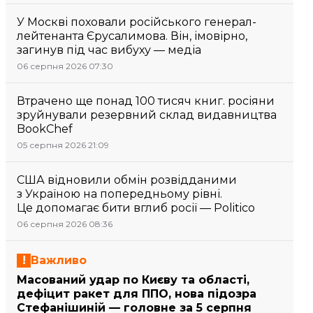
У Москві поховали російського генерал-
лейтенанта Єрусалимова. Він, імовірно,
загинув під час вибуху — медіа
06 серпня 2026 07:30
Втрачено ще понад 100 тисяч книг. росіяни
зруйнували резервний склад видавництва
BookChef
05 серпня 2026 21:09
США відновили обмін розвідданими
з Україною на попередньому рівні.
Це допомагає бити вглиб росії — Politico
06 серпня 2026 08:36
Важливо
Масований удар по Києву та області,
дефіцит ракет для ППО, нова підозра
Стефанішиній — головне за 5 серпня