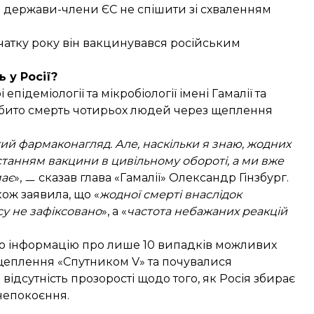
 держави-члени ЄС не спішити зі схваленням
чатку року він вакцинувався російським
 у Росії?
деміології та мікробіології імені Гамалії та
ібито смерть чотирьох людей через щеплення
ий фармаконагляд. Але, наскільки я знаю, жодних
станням вакцини в цивільному обороті, а ми вже
має
», ㅡ
сказав
глава «Гамалії» Олександр Гінзбург.
акож
заявила
, що «
жодної смерті внаслідок
су не зафіксовано
», а «
частота небажаних реакцій
ло інформацію про лише 10 випадків можливих
щеплення «Спутником V» та почувалися
відсутність прозорості щодо того, як Росія збирає
непокоєння.