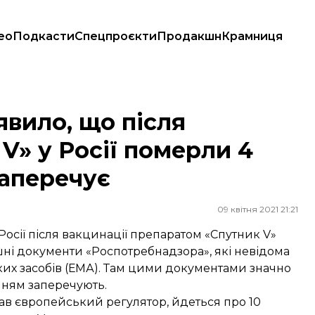
ео
Подкасти
Спецпроєкти
Продакшн
Крамниця
 Росії померли 4 людини. Виробник це заперечує
явило, що після
V» у Росії померли 4
заперечує
09 квітня 2021 21:21
осії після вакцинації препаратом «Спутник V»
шні документи «Роспотребнадзора», які невідома
ких засобів (ЕМА). Там цими документами значно
енням заперечують.
имав європейський регулятор, йдеться про 10