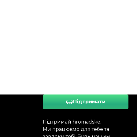
Підтримати
Підтримай hromadske.
Ми працюємо для тебе та
завдяки тобі. Будь нашим