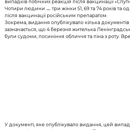
випадків побічних реакцій після вакцинації «Спут
Чотири людини ㅡ три жінки 51, 69 та 74 років та 
після вакцинації російським препаратом.
Зокрема, видання опублікувало кілька
документів
зазначається
, що 4 березня жителька Ленінградсько
були судоми, посиніння обличчя та піна з роту. Вр
У документі, яке опублікувало видання, цей випад