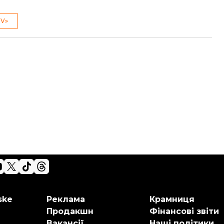
 V»
ske
Реклама
Крамниця
Продакшн
Фінансові звіти
Вакансії
Наші політики