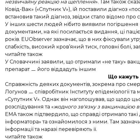
незвичайну реакцію на щеплення
». Там також ска
Ковід-Вак» («Спутник V»), їй поставили діагноз «п
встановив такий діагноз, звідки стало відомо про 
У інших шести людей нібито виявили погіршення с
документами, на які посилається видання, ці пац
років. EUObserver зазначає, що в них фіксували у
слабкість, високий кров’яний тиск, головні болі, 
читайте також
У Словаччині заявили, що отримали «не таку» вакц
препарат ㅡ його віддадуть іншим
Що кажуть
Справжність деяких документів, зокрема про смер
Логунов ㅡ співробітник Інституту епідеміології та м
«Супутник V». Однак він наголошував, що щодо ць
розслідування та «
жодного зв'язку з вакцинацією 
EMA також підтвердило, що справді отримало такі
інформатора» та ознайомилося з ними. Там зазнач
інформації та наразі перевіряють її.
читайте також