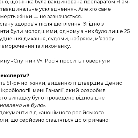
зано, що жінка була вакцинована препаратом «Гам-
оствакцинальне ускладнення». Але хто саме
смерть жінки ㅡ не зазначається.
тану здоров'я після щеплення. Згідно з
ієнти були молодшими, одному з них було лише 25
труднення дихання, судоми, набряки, м’язову
запаморочення та лихоманку.
ину «Спутник V». Росія просить повернути
 експерти?
ть 51-річної жінки, виданню підтвердив Денис
ікробіології імені Гамалії, який розробив
ого випадку було проведено відповідне
виявлено не було
».
 документи від «анонімного російського
или, що серйозно ставляться до отриманої