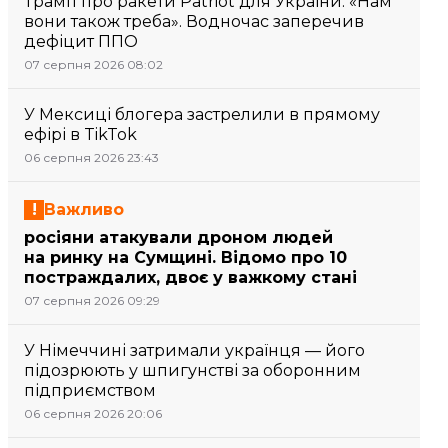
Трамп про ракети Patriot для України: «Нам
вони також треба». Водночас заперечив
дефіцит ППО
07 серпня 2026 08:02
У Мексиці блогера застрелили в прямому
ефірі в TikTok
06 серпня 2026 23:43
Важливо
росіяни атакували дроном людей
на ринку на Сумщині. Відомо про 10
постраждалих, двоє у важкому стані
07 серпня 2026 09:29
У Німеччині затримали українця — його
підозрюють у шпигунстві за оборонним
підприємством
06 серпня 2026 20:06