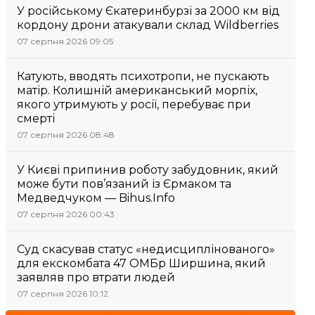
У російському Єкатеринбурзі за 2000 км від
кордону дрони атакували склад Wildberries
07 серпня 2026 09:05
Катують, вводять психотропи, не пускають
матір. Колишній американський морпіх,
якого утримують у росії, перебуває при
смерті
07 серпня 2026 08:48
У Києві припинив роботу забудовник, який
може бути пов’язаний із Єрмаком та
Медведчуком — Bihus.Info
07 серпня 2026 00:43
Суд скасував статус «недисциплінованого»
для екскомбата 47 ОМБр Ширшина, який
заявляв про втрати людей
07 серпня 2026 10:12