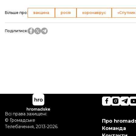
Більше про
:
вакцина
росія
коронавірус
«Спутник
Поділитися
:
Всі права захищені:
©
Громадське
Про hromad
Телебачення
,
2013-2026.
Команда
Контакти