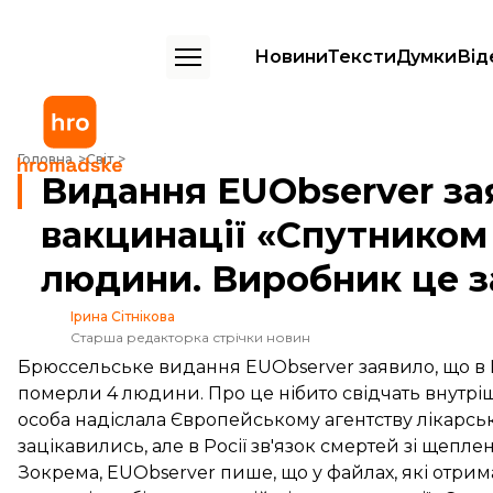
Новини
Тексти
Думки
Від
Видання EUObserver заявило, що після вакцинації «Спутником V» у
Головна
Світ
Видання EUObserver за
вакцинації «Спутником 
людини. Виробник це 
Ірина Сітнікова
Старша редакторка стрічки новин
Брюссельське видання EUObserver заявило, що в Р
померли 4 людини. Про це нібито свідчать внутрі
особа надіслала Європейському агентству лікарсь
зацікавились, але в Росії зв'язок смертей зі щепл
Зокрема, EUObserver
пише
, що у файлах, які отр