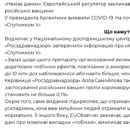
«Немає даних»: Європейський регулятор закликав
російської вакцини
У президента Аргентини виявили COVID-19. На по
«Спутником V»
Що кажуть
Водночас у Національному дослідницькому центрі епі
«Росздравнадзорі» заперечили інформацію про н
«Спутником V».
«
Зараз щодо цього препарату організований велик
додаткових побічних ефектів, пов'язаних із викори
до 10 млн доз наближаємося або навіть більше, не
Керівниця «Росздравнадзора» Алла Самойлова т
застосування російських вакцин проти коронавіру
становить не більше 0,1%
».
Окрім того, саме видання підкреслює, що отрима
ускладнень, хоча вже мільйони людей отримали 
нормально. З іншого боку, EUObserver зазначає, що 
дані про можливі випадки «побічки», викликає за