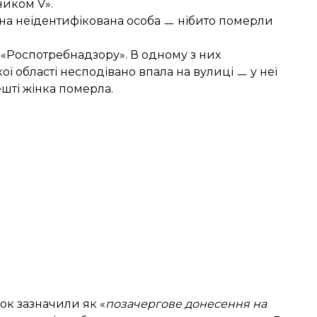
ником V».
одна неідентифікована особа ㅡ нібито померли
«Роспотребнадзору». В одному з них
ї області несподівано впала на вулиці ㅡ у неї
ешті жінка померла.
ок зазначили як «
позачергове донесення на