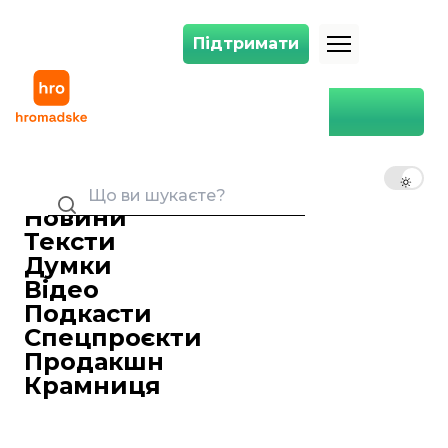
Підтримати
Підтримати
Війна на Донбасі несе загрозу екологічної катастрофи, включаюч
Головна
Війна
Війна на Донбасі несе
загрозу екологічної
UK
EN
RU
катастрофи, включаючи
ядерний аспект — Семерак
Новини
Тексти
Aleksander Dmytruk
08 липня 2018 22:43
Редактор
Думки
Бойовві дії на Донбасі несуть загрозу
Відео
серйозної екологічної катастрофи,
Подкасти
включаючи ядерний аспект, і на цьому
Спецпроєкти
має бути сфокусована увага
Продакшн
міжнародної громадськості.
Крамниця
Бойовві дії на Донбасі несуть загрозу
серйозної екологічної катастрофи,