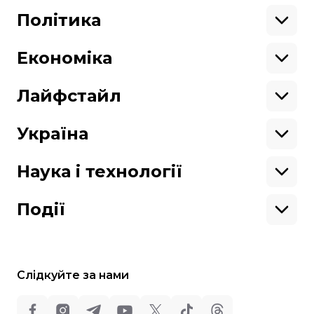
Крим
Північна Америка
Донбас
Латинська Америка
Політика
Підтримай hromadske.
Азія
Ми працюємо для тебе та завдяки тобі.
Африка
Закопроєкти
Будь нашим другом
Європа
Персоналії
Економіка
Геополітика
Верховна Рада
Кабінет міністрів
Бізнес
Про hromadske
Вакансії
Реформи
Енергетика
Лайфстайл
Вибори
Особисті фінанси
Команда
Тендери
Корупція
Інфраструктура
Спорт
Контакти
Крамниця
Нерухомість
Кіно
Україна
Структура
Фінансові звіти
Ціни
Музика
Театр
Київ
власності
Наші політики
Подорожі
Регіони
Наука і технології
Реклама
Карта сайту
Книги
Історія
Продакшн
Їжа
Гаджети
ШІ
Події
Космос
IT
Техніка
Слідкуйте за нами
Всі права захищені: