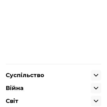
зону відчуження.
Підтоплення шахт загрожує Донецьку й
сусіднім містам просіданням ґрунту,
забрудненням річок, зараженням води,
а отже й захворюваннями — це може
статися за 15, 10, а можливо й 5 років.
Більше про
:
війна на Донбасі
екологічна ситуація
остап семерак
Поділитися
Суспільство
:
Освіта
Кримінал
Війна
Здоров'я
Екологія
Ветерани
Підтримати
Військові
Світ
Ситуація на фронті