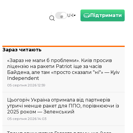
Підтримати
UK
Зараз читають
«Зараз не мали б проблеми». Київ просив
ліцензію на ракети Patriot іще за часів
Байдена, але там «просто сказали "ні"» — Kyiv
Independent
05 серпня 2026 12:59
Цьогоріч Україна отримала від партнерів
утричі менше ракет для ППО, порівнюючи із
2025 роком — Зеленський
05 серпня 2026 14:03