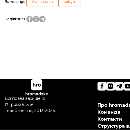
Більше про
:
Афганістан
кабул
Поділитися
:
Всі права захищені:
©
Громадське
Про hromad
Телебачення
,
2013-2026.
Команда
Контакти
Структура в