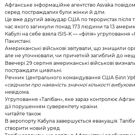
Афганське інформаційне агентство Asvaka повідом
серед постраждалих були жінки й діти.
Це вже другий авіаудар США по терористах після т
час якого загинули понад 173 людини та 13 америка
Кабулі на себе взяла ISIS-K — «філія» угруповання «
Пакистані.
Американські військові звітували, що знищили орг
але не уточнювали, чи причетній загиблий до нещо
Ввечері 29 серпня американські військові визнали
постраждати цивільні.
Речник Центрального командування США Білл Урба
«
свідчили про наявність значної кількості вибухови
невідома.
Угруповання «Талібан», яке зараз контролює Афган
дії порушенням суверенітету країни.
читайте також
В аеропорту Кабула завершується евакуація. Таліб
створити новий уряд