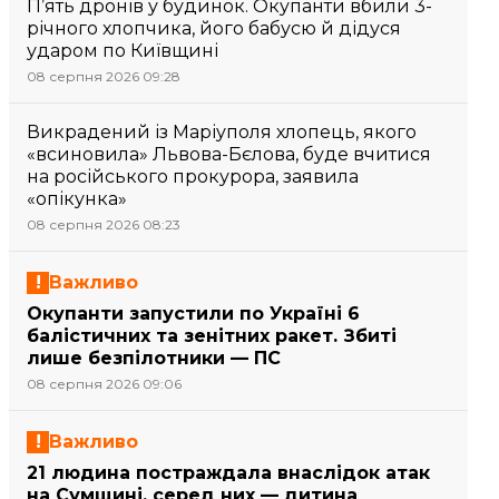
П’ять дронів у будинок. Окупанти вбили 3-
річного хлопчика, його бабусю й дідуся
ударом по Київщині
08 серпня 2026 09:28
Викрадений із Маріуполя хлопець, якого
«всиновила» Львова-Бєлова, буде вчитися
на російського прокурора, заявила
«опікунка»
08 серпня 2026 08:23
Важливо
Окупанти запустили по Україні 6
балістичних та зенітних ракет. Збиті
лише безпілотники — ПС
08 серпня 2026 09:06
Важливо
21 людина постраждала внаслідок атак
на Сумщині, серед них — дитина