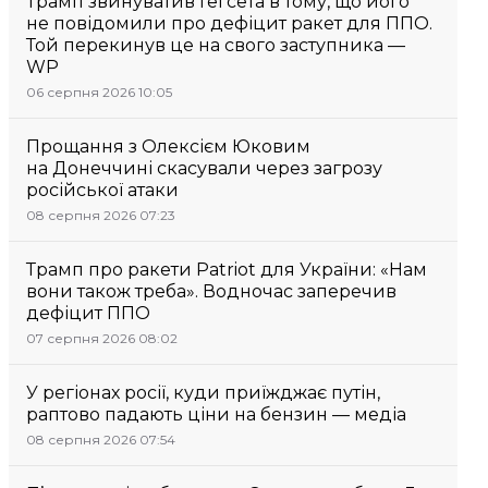
Трамп звинуватив Гегсета в тому, що його
не повідомили про дефіцит ракет для ППО.
Той перекинув це на свого заступника —
WP
06 серпня 2026 10:05
Прощання з Олексієм Юковим
на Донеччині скасували через загрозу
російської атаки
08 серпня 2026 07:23
Трамп про ракети Patriot для України: «Нам
вони також треба». Водночас заперечив
дефіцит ППО
07 серпня 2026 08:02
У регіонах росії, куди приїжджає путін,
раптово падають ціни на бензин — медіа
08 серпня 2026 07:54