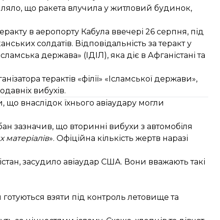
ляло, що ракета влучила у житловий будинок,
еракту в аеропорту Кабула ввечері 26 серпня, під
нських солдатів. Відповідальність за теракт у
Ісламська держава» (ІДІЛ), яка діє в Афганістані та
анізатора терактів
«філії» «Ісламської держави»
,
давніх вибухів.
, що внаслідок їхнього авіаудару могли
н зазначив, що вторинні вибухи з автомобіля
х матеріалів
». Офіційна кількість жертв наразі
істан, засудило авіаудар США. Вони вважають такі
и готуються взяти під контроль летовище та