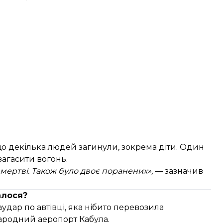
, що декілька людей загинули, зокрема діти. Один
загасити вогонь.
 мертві. Також було двоє поранених»,
— зазначив
алося?
аудар по автівці, яка нібито перевозила
народний аеропорт Кабула.