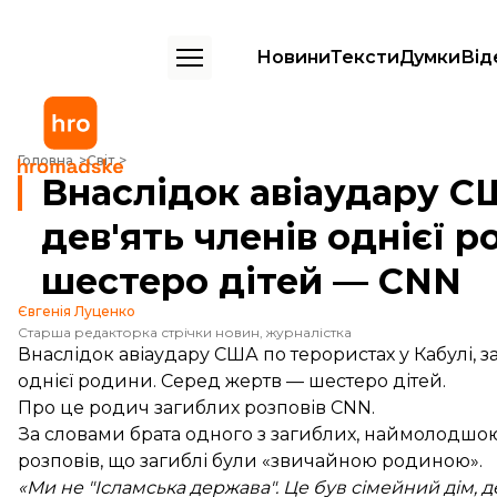
Новини
Тексти
Думки
Від
Внаслідок авіаудару США у Кабулі загинули дев'ять членів однієї 
Головна
Світ
Внаслідок авіаудару С
дев'ять членів однієї 
шестеро дітей — CNN
Євгенія Луценко
Старша редакторка стрічки новин, журналістка
Внаслідок авіаудару США по терористах у Кабулі, 
однієї родини. Серед жертв — шестеро дітей.
Про це родич загиблих
розповів
CNN.
За словами брата одного з загиблих, наймолодшою
розповів, що загиблі були «звичайною родиною».
«Ми не "Ісламська держава". Це був сімейний дім, д