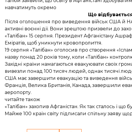
Таліби заявили, що освіту в Афганістані здобуватим
навчатимуть окремо
Що відбувається
Після оголошення про виведення військ США й НАТ
активні воєнні дії. Вони зрештою призвели до з
«Талібан» 15 серпня. Президент Афганістану Ашраф
Еміратів, щоб уникнути кровопролиття.
19 серпня «Талібан» оголосив про створення
«Ісла
назву понад 20 років тому, коли «Талібан» контро
Західні країни намагаються евакуювати своїх грома
вивезли понад 100 тисяч людей, однак тисячі люде
США має завершити евакуацію та виведення військ
Франція, Велика Британія, Канада, завершили евак
аеропорту.
читайте також
«Талібан» захопив Афганістан. Як так сталось і що б
Майже 100 країн світу підписали спільну заяву щод