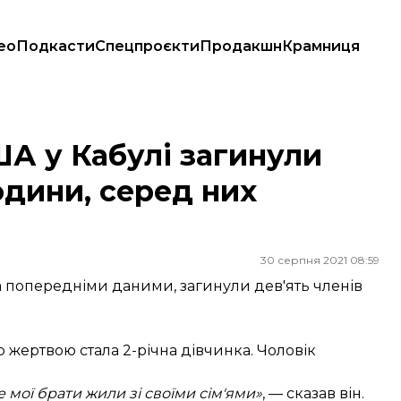
ео
Подкасти
Спецпроєкти
Продакшн
Крамниця
родини, серед них шестеро дітей — CNN
ША у Кабулі загинули
родини, серед них
30 серпня 2021 08:59
за попередніми даними, загинули дев'ять членів
 жертвою стала 2-річна дівчинка. Чоловік
е мої брати жили зі своїми сім'ями»
, — сказав він.