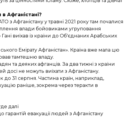
уть за цінностями ісламу. Схоже, хлопців та дівчат
 в Афганістані?
О з Афганістану у травні 2021 року там почалися
ахоплення влади бойовиками угруповання
 Гані
виїхав
із країни до Об'єднаних Арабських
мського Емірату Афганістан»
. Країна вже мала цю
лював тамтешню владу.
дян та деяких афганців. За два тижні з країни
й досі не можуть виїхати з Афганістану.
 до 31 серпня. Частина країн, наприклад,
уацію раніше, зокрема через теракти в
уде далі
о гарантій евакуації людей з Афганістану