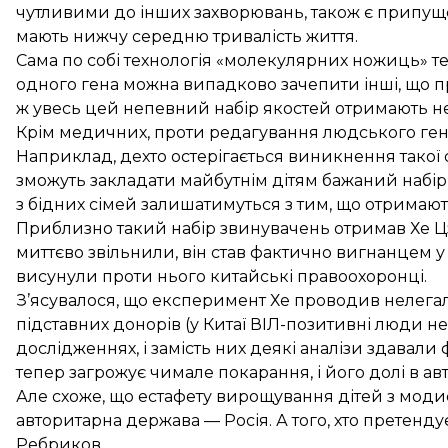
чутливими до інших захворювань, також є припущ
мають
нижчу середню тривалість життя
.
Сама по собі технологія «молекулярних ножиць» теж
одного гена можна випадково зачепити інші, що п
ж увесь цей непевний набір якостей отримають не т
Крім медичних, проти редагування людського гено
Наприклад, дехто остерігається виникнення такої 
зможуть закладати майбутнім дітям бажаний набір як
з бідних сімей залишатимуться з тим, що отримают
Приблизно такий набір звинувачень отримав Хе Цз
миттєво звільнили, він став фактично вигнанцем у
висунули
проти нього китайські правоохоронці.
З’ясувалося, що експеримент Хе проводив нелега
підставних донорів (у Китаї ВІЛ-позитивні люди не
дослідженнях, і замість них деякі аналізи здавали 
тепер загрожує чимале покарання, і його долі в а
Але схоже, що естафету вирощування дітей з мод
авторитарна держава — Росія. А того, хто претенду
Ребриков.