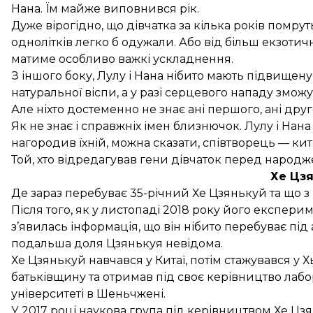
Нана. Їм майже виповнився рік.
Дуже вірогідно, що дівчатка за кілька років помру
однолітків легко б одужали. Або від більш екзотич
матиме особливо важкі ускладнення.
З іншого боку, Лулу і Нана нібито мають підвищену 
натуральної віспи
, а у разі серцевого нападу змо
Але ніхто достеменно не знає ані першого, ані друг
Як не знає і справжніх імен близнючок. Лулу і Нан
нагородив їхній, можна сказати, співтворець — к
Той, хто відредагував гени дівчаток перед народ
Хе Цз
Де зараз перебуває 35-річний Хе Цзянькуй та що з
Після того, як у листопаді 2018 року його експери
з’явилась інформація
, що він нібито перебуває під
подальша доля Цзянькуя невідома.
Хе Цзянькуй навчався у Китаї, потім стажувався у Х
батьківщину та отримав під своє керівництво лаб
університеті в Шеньчжені.
У 2017 році наукова група під керівництвом Хе Ц