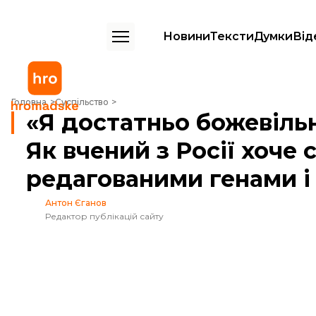
Новини
Тексти
Думки
Від
«Я достатньо божевільний, щоб це зробити». Як вчений з Росії хоче
Головна
Суспільство
«Я достатньо божевіль
Як вчений з Росії хоче 
редагованими генами і
Антон Єганов
Редактор публікацій сайту