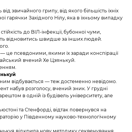
ть від звичайного
грипу
, від якого більшість їхніх
ної
гарячки Західного Нілу
, яка в їхньому випадку
стійкість до ВІЛ-інфекції,
бубонної чуми,
жуть відновитись швидше за інших людей.
ого.
а — це псевдоними, якими їх заради конспірації
итайський вчений Хе Цзянькуй.
женням.
янькуй
 ним відбувається — теж достеменно невідомо.
мент набув розголосу, вчений зник. У грудні
 арештом в одній із будівель університету, але
ьюстоні та Стенфорді, відтак повернувся на
ораторію у Південному науково-технологічному
зянькуя відкрила нову методику секвенування