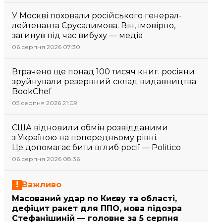
У Москві поховали російського генерал-
лейтенанта Єрусалимова. Він, імовірно,
загинув під час вибуху — медіа
06 серпня 2026 07:30
Втрачено ще понад 100 тисяч книг. росіяни
зруйнували резервний склад видавництва
BookChef
05 серпня 2026 21:09
США відновили обмін розвідданими
з Україною на попередньому рівні.
Це допомагає бити вглиб росії — Politico
06 серпня 2026 08:36
Важливо
Масований удар по Києву та області,
дефіцит ракет для ППО, нова підозра
Стефанішиній — головне за 5 серпня