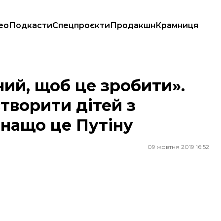
ео
Подкасти
Спецпроєкти
Продакшн
Крамниця
 створити дітей з редагованими генами і нащо це Путіну
ний, щоб це зробити».
створити дітей з
 нащо це Путіну
09 жовтня 2019 16:52