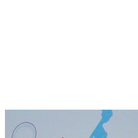
Лулу і Нана — псевдоними близнючок, які внаслідок експерименту
модифікован
EPA-EFE/AL
Рік тому китайський вчений Хе Цзянькуй оголоси