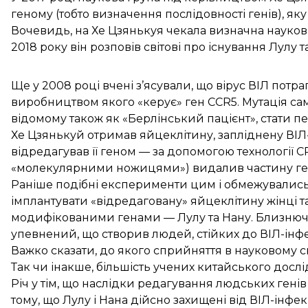
геному (тобто визначення послідовності генів), як
Вочевидь, на Хе Цзянькуя чекала визначна наукова
2018 року він розповів світові про існування Лулу т
Ще у 2008 році вчені з’ясували, що вірус ВІЛ потр
виробництвом якого «керує» ген CCR5. Мутація сам
відомому також як
«Берлінський пацієнт»
, стати 
Хе Цзянькуй отримав яйцеклітину, запліднену ВІЛ-
відредагував її геном — за допомогою технології 
«молекулярними ножицями») видалив частину ге
Раніше подібні експерименти цим і обмежувались.
імплантувати «відредаговану» яйцеклітину жінці та
модифікованими генами — Лулу та Нану. Близнюч
упевнений, що створив людей, стійких до ВІЛ-інфе
Важко сказати, до якого сприйняття в науковому св
Так чи інакше, більшість учених китайського досл
Річ у тім, що наслідки редагування людських генів
тому, що Лулу і Нана дійсно захищені від ВІЛ-інфе