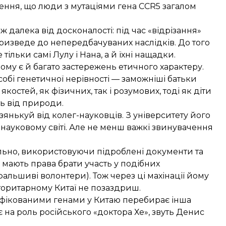
ення, що люди з мутаціями гена CCR5 загалом
 далека від досконалості: під час «відрізання»
ризведе до непередбачуваних наслідків. До того
ільки самі Лулу і Нана, а й їхні нащадки.
му є й багато застережень етичного характеру.
собі генетичної нерівності — заможніші батьки
остей, як фізичних, так і розумових, тоді як діти
ь від природи.
янькуй від колег-науковців. З університету його
 науковому світі. Але не менш важкі звинувачення
льно, використовуючи підроблені документи та
 мають права брати участь у подібних
фальшиві волонтери). Тож через ці махінації йому
вторитарному Китаї не позаздриш.
ифікованими генами у Китаю перебирає інша
є на роль російського «доктора Хе», звуть Денис