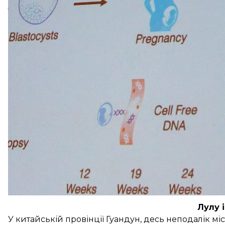
людській історії
народились діти з модифіковани
засудив Хе Цзянькуя, сам вчений зник.
Зараз інший вчений, росіянин Денис Ребриков, за
експеримент Хе Цзянькуя. А його дослідженнями 
Чим небезпечні такі експерименти та навіщо вони
Лулу 
У китайській провінції Гуандун, десь неподалік м