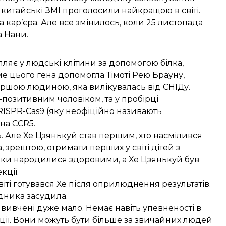
у китайські ЗМІ проголосили найкращою в світі.
 кар’єра. Але все змінилось, коли 25 листопада
а Нани.
апляє у людські клітини за допомогою білка,
е цього гена допомогла Тімоті Рею Брауну,
першою людиною, яка вилікувалась від СНІДу.
позитивним чоловіком, та у пробірці
CRISPR-Cas9 (яку неофіційно називають
на CCR5.
 Але Хе Цзянькуй став першим, хто насмілився
, зрештою, отримати перших у світі дітей з
ки народилися здоровими, а Хе Цзянькуй був
кції.
іті готувався Хе після оприлюднення результатів.
ідника засудила.
 вивчені дуже мало. Немає навіть упевненості в
кції. Вони можуть бути більше за звичайних людей