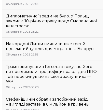
05 серпня 2026 22:00
Дипломатичної зради не було. У Польщі
закрили 10-річну справу щодо Смоленської
катастрофи
05 серпня 2026 23:22
На кордоні Литви виявили вже третій
підземний тунель для мігрантів із Білорусі
05 серпня 2026 22:55
Трамп звинуватив Гегсета в тому, що його
не повідомили про дефіцит ракет для ППО.
Той перекинув це на свого заступника —
WP
06 серпня 2026 10:05
Стефанішиній обрали запобіжний захід
у вигляді застави в 6 мільйонів гривень
06 серпня 2026 09:43