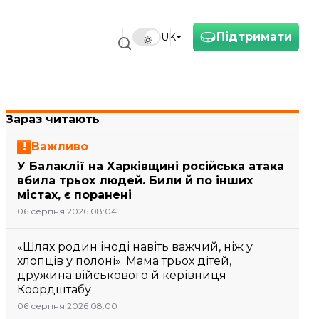
Підтримати
UK
Зараз читають
Важливо
У Балаклії на Харківщині російська атака
вбила трьох людей. Били й по інших
містах, є поранені
06 серпня 2026 08:04
«Шлях родин іноді навіть важчий, ніж у
хлопців у полоні». Мама трьох дітей,
дружина військового й керівниця
Коордштабу
06 серпня 2026 08:00