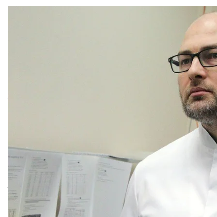
Російський генети
Хайт
Денис Р
«Всі здібності, зокрема IQ, дуже значною мірою ви
різні. Цей інструмент (редагування генів — ред.) як “
журналістам.
Він — дуже публічна особа. Охоче роздає
інтерв’ю
,
лекції про
дива генетики
. Редагування людського
зробив колись рівними поселенців на Дикому Захо
мовляв, цю технологію можна використати як на бла
Денису Ребрикову, що розмірковує про біологічну т
роки. Він
проректор з наукової роботи
інституту ім
редагування геному Наукового центру імені Кулак
Рік тому, коли близнючки Лулу і Нана вже мали от
опублікували
статтю
у «Віснику інституту Пирогов
той, що проводив Хе Цзянькуй — тільки без наро
статтю не звернули уваги — подібних експериментів
«Вісник інституту Пирогова» — досить локальне н