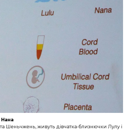
ми генами
. Науковий світ майже одноголосно
являє, що вже до кінця цього року повторить
зацікавились найвищі керівники Росії.
 знадобилися Путіну — читайте на hromadske.
і Нана
іста Шеньчжень, живуть дівчатка-близнючки Лулу і