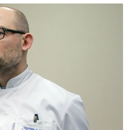
к Денис Ребриков
ек+
ебриков
значаються генетикою. Зараз усі люди генетично
кольт”: він усіх зрівняє»
, —
каже
Денис Ребриков
 в яких ділиться науковими планами, та читає
 геному Ребриков, крім револьвера «кольт», що
ді, уподібнює ще й розробці атомної бомби:
го людства, так і для його загибелі.
ехнологію в таких мілітаристських термінах, 43
ені Пирогова, а також завідувач лабораторії
ова.
-от народитися, Ребриков разом із колегами
а». Там йшлося про експеримент, дуже схожий на
дження генетично-модифікованої дитини. На
 у світі вже було зроблено чимало, до того ж
аукове видання.