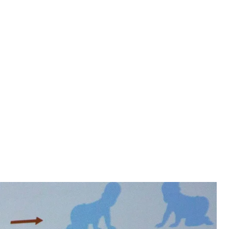
 китайського вченого Хе Цзянькуя вперше в історії народились з
ими генами
EX HOFFORD
в, що внаслідок його експерименту вперше в