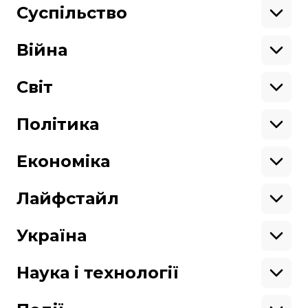
Поділитися
Суспільство
:
Освіта
Кримінал
Війна
Здоров'я
Екологія
Ветерани
Підтримати
Військові
Світ
Ситуація на фронті
Крим
Північна Америка
Донбас
Латинська Америка
Політика
Підтримай hromadske.
Азія
Ми працюємо для тебе та завдяки тобі.
Африка
Закопроєкти
Будь нашим другом
Європа
Персоналії
Економіка
Геополітика
Верховна Рада
Кабінет міністрів
Бізнес
Про hromadske
Вакансії
Реформи
Енергетика
Лайфстайл
Вибори
Особисті фінанси
Команда
Тендери
Корупція
Інфраструктура
Спорт
Контакти
Крамниця
Нерухомість
Кіно
Україна
Структура
Фінансові звіти
Ціни
Музика
Театр
Київ
власності
Наші політики
Подорожі
Регіони
Наука і технології
Реклама
Карта сайту
Книги
Історія
Продакшн
Їжа
Гаджети
ШІ