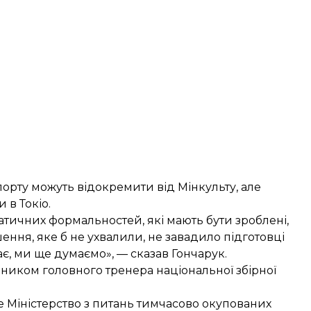
порту можуть відокремити від Мінкульту, але
 в Токіо.
атичних формальностей, які мають бути зроблені,
ення, яке б не ухвалили, не завадило підготовці
ає, ми ще думаємо», — сказав Гончарук.
чником головного тренера
національної збірної
ме Міністерство з питань тимчасово окупованих