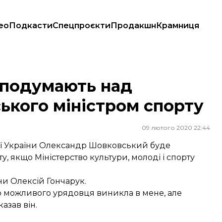
ео
Подкасти
Спецпроєкти
Продакшн
Крамниця
 міністром спорту
і подумають над
кого міністром спорту
09 лютого 2020 22:44
ної України Олександр Шовковський буде
у, якщо Міністерство культури, молоді і спорту
їни Олексій Гончарук.
о можливого урядовця виникла в мене, але
азав він.