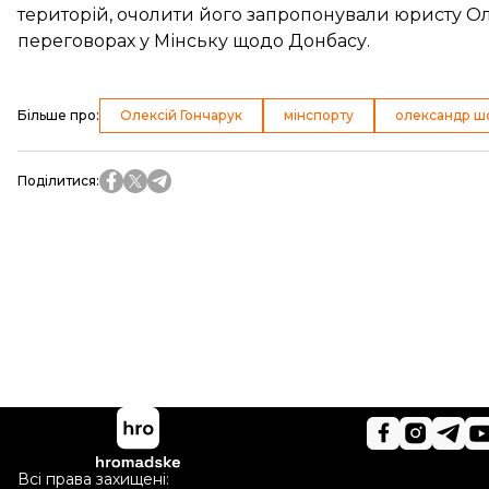
територій, очолити його
запропонували юристу Ол
переговорах у Мінську щодо Донбасу.
Більше про
:
Олексій Гончарук
мінспорту
олександр ш
Поділитися
:
Всі права захищені: