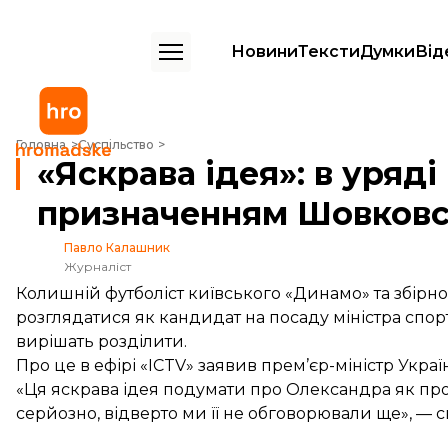
Новини
Тексти
Думки
Від
«Яскрава ідея»: в уряді подумають над призначенням Шовковського
Головна
Суспільство
«Яскрава ідея»: в уряд
призначенням Шовковсь
Павло Калашник
Журналіст
Колишній футболіст київського «Динамо» та збір
розглядатися як кандидат на посаду міністра спорт
вирішать розділити.
Про це в ефірі «ICTV» заявив прем’єр-міністр Укра
«Ця яскрава ідея подумати про Олександра як пр
серйозно, відверто ми її не обговорювали ще», — ск