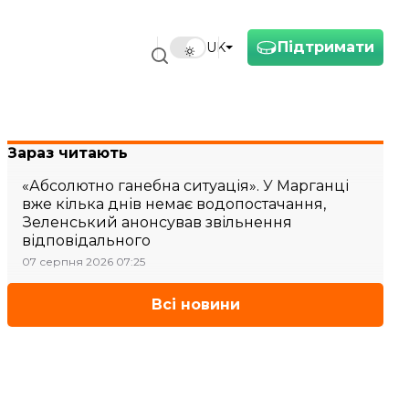
Підтримати
UK
Зараз читають
«Абсолютно ганебна ситуація». У Марганці
вже кілька днів немає водопостачання,
Зеленський анонсував звільнення
відповідального
07 серпня 2026 07:25
Всі новини