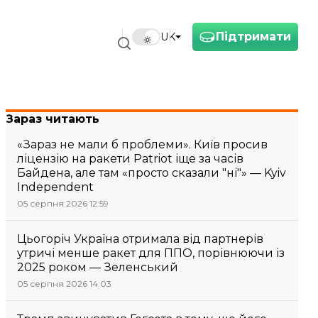
Підтримати
UK
Зараз читають
«Зараз не мали б проблеми». Київ просив
ліцензію на ракети Patriot іще за часів
Байдена, але там «просто сказали "ні"» — Kyiv
Independent
05 серпня 2026 12:59
Цьогоріч Україна отримала від партнерів
утричі менше ракет для ППО, порівнюючи із
2025 роком — Зеленський
05 серпня 2026 14:03