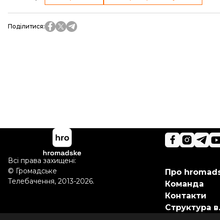
Поділитися
:
Всі права захищені:
©
Громадське
Про hromad
Телебачення
,
2013-2026.
Команда
Контакти
Структура в