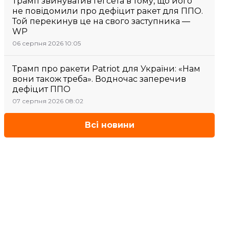
Трамп звинуватив Гегсета в тому, що його
не повідомили про дефіцит ракет для ППО.
Той перекинув це на свого заступника —
WP
06 серпня 2026 10:05
Трамп про ракети Patriot для України: «Нам
вони також треба». Водночас заперечив
дефіцит ППО
07 серпня 2026 08:02
Всі новини