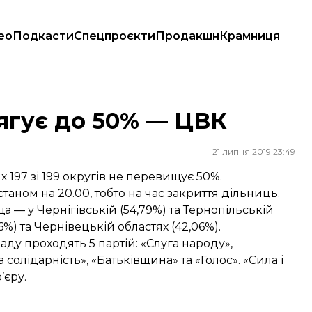
ео
Подкасти
Спецпроєкти
Продакшн
Крамниця
тягує до 50% — ЦВК
21 липня 2019 23:49
 197 зі 199 округів не перевищує 50%.
станом на 20.00, тобто на час закриття дільниць.
а — у Чернігівській (54,79%) та Тернопільській
6%) та Чернівецькій областях (42,06%).
Раду проходять 5 партій
: «Слуга народу»,
олідарність», «Батьківщина» та «Голос». «Сила і
’єру.