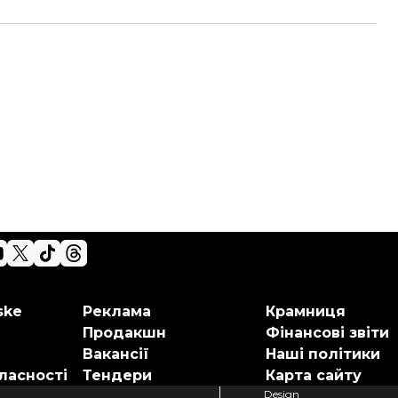
ske
Реклама
Крамниця
Продакшн
Фінансові звіти
Вакансії
Наші політики
ласності
Тендери
Карта сайту
Design