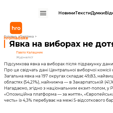
Новини
Тексти
Думки
Від
Явка на виборах не дотягує до 50% — ЦВК
Головна
Політика
Явка на виборах не до
Павло Калашник
Журналіст
Підсумкова явка на виборах після підрахунку даних
Про це
свідчать
дані Центральної виборчої комісії 
Загальна явка на 197 округах складає 49,83, найвищ
областях (54,21%), найнижча — в Закарпатській (41,1
Нагадаємо, згідно з національним екзит-полом,
у 
«Опозиційна платформа — за життя», «Європейська с
честь» із 4,3% перебуває на межі 5-відсоткового бар