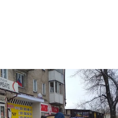
Вулична торгівля в Донецьку
Spektr.Press
ою чергою на паспорт "ДНР" влітку, в липні,
— розпо
пропонували записатися поки на "здавання пакету д
ім ще чекати на виготовлення паспорта від трьох до ш
агато говорять останнім часом. І тут-таки через них "
 2 000 рублів". Ну, я поки почекаю!».