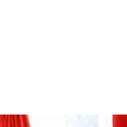
 прямує в Росію, на автобусній зупинці в Донецьку на сході України 2