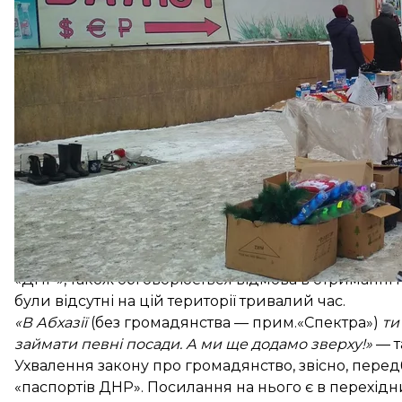
За даними інформованого джерела «Спектра», проє
чинності обмежень у правах громадян України — в
сьогодні налякати мільйони людей як у самопроголо
фундаментальність і системність планів щодо пер
На 11 січня 2021 року в Міністерстві соцполітики У
окупованих територій.
Трохи більше 30 тисяч — це ті, хто виїхав із Крим
довідками «переселенців». Майже мільйон людей 
часів. Обмеження прав такої кількості людей мож
Закон
про громадянство невизнаної республіки Аб
наприклад, претендент повинен довести факт прожив
«ДНР», також обговорюється
відмова
в отриманні 
були відсутні на цій території тривалий час.
«В Абхазії
(без громадянства — прим.«Спектра»)
ти
займати певні посади. А ми ще додамо зверху!»
— т
Ухвалення закону про громадянство, звісно, пере
«паспортів ДНР». Посилання на нього є в перехід