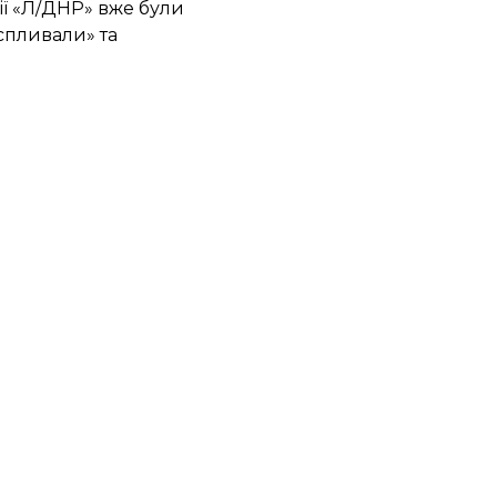
рії «Л/ДНР» вже були
спливали» та