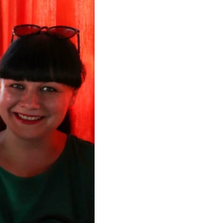
алекосяжними
имають або не
ьйонів людей і
Донецьку тривають
ще тримається за
єкт про
про громадянство
 продажу власних
що мають паспорти з
ми іноземцями — в
'ясування особи».