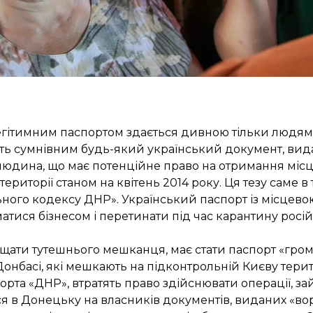
егітимним паспортом здається дивною тільки людям,
ь сумнівним будь-який український документ, вида
юдина, що має потенційне право на отримання міс
ериторії станом на квітень 2014 року. Ця тезу саме в
ьного кодексу ДНР». Український паспорт із місце
йматися бізнесом і перетинати під час карантину рос
щати тутешнього мешканця, має стати паспорт «гро
нбасі, які мешкають на підконтрольній Києву територі
рта «ДНР», втратять право здійснювати операції, з
ся в Донецьку на власників документів, виданих «в