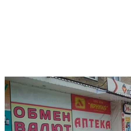
Все це створило дивовижний ажіотаж.
«Я пішла на "Головпоштамт" поцікавитися електронн
донецька приватна підприємиця Ірина. —
Мені за
у міграційну службу на 27 березня 2022 року! А пот
розумію, нащо він мені, хоча в податковій про це б
виходи — обійти цю чергу мені пропонують "лише за