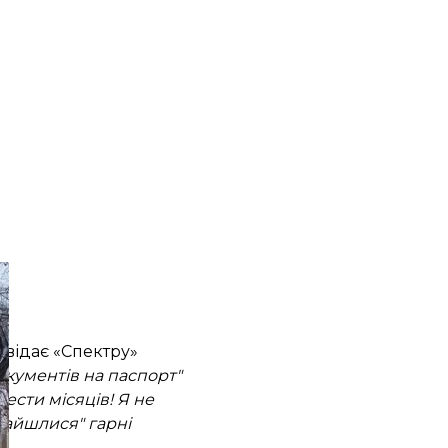
відає «Спектру»
окументів на паспорт"
ести місяців! Я не
знайшлися" гарні