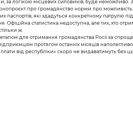
, за логікою місцевих силовиків, буде неможливо. З
конопроєкт про громадянство норми про можливість
их паспортів, які здадуться конкретному патрулю пі
. Офіційна статистика недоступна, але тих, хто от
тільки ж.
 етапом для отримання громадянства Росії за спро
підприємцям протягом останніх місяців наполегливо
виплати від республіки» скоро не видаватимуть без ц