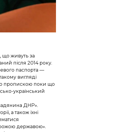
 що живуть за
ний після 2014 року.
цевого паспорта —
 такому вигляді
вою пропискою поки що
ійсько-український
мадянина ДНР».
ї, а також їхні
айматися
орожою державою».