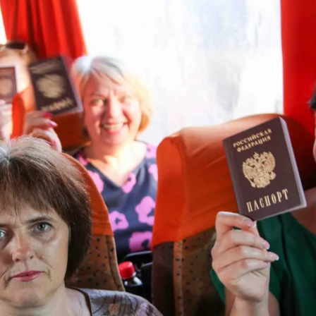
AP/Alexei Alexandrov
олошеній «ДНР» готують юридичний переворот із д
ових прав донецьких громадян України, які не отр
і заходи можуть торкнутися від півтора до двох міл
Володимиру Зеленському.
мадянам «ДНР» приготуватися
о до «ватажка ДНР» Дениса Пушиліна, цього січня в 
 повний відрив від регіону переселенців і тих, хто 
 місцевою «народною радою» обговорюють законопро
 появи. Законопроєкт написаний на основі закону 
в паспортів України з донецькою пропискою в праві
 та підприємницькій діяльності. Громадяни України, 
акіївці й Донецьку підозрілими особами, своєрідни
 на строк до 30 діб без жодних звинувачень — «до з