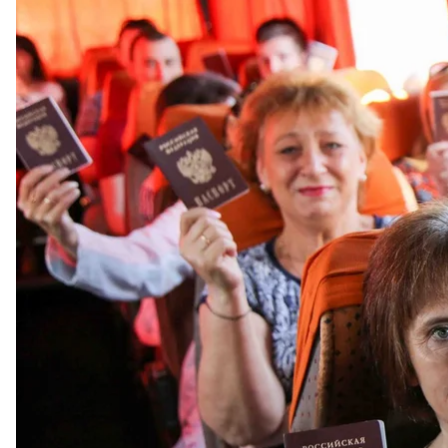
Щоб допекти непоступливому Києву, в самопрог
наслідками — позбавленням громадянських і майн
матимуть змоги отримати паспорти «республіки». Ц
серйозно ускладнити життя президенту України 
Не-гро
Як стало відомо «Спектру» від джерела, близьког
обговорення проєкту, результатом якого може стати
Україну. На експертному рівні перед ухваленням
«громадянство ДНР» і обчислюють збитки від його
невизнаної республіки Абхазія.
Передбачається, що цей закон обмежить власникі
квартир і будинків, купівлі будь-якої нерухомості
місцевою пропискою, мають стати в Ясинуватій, М
разі перевірки документів їх зможуть заарештувати