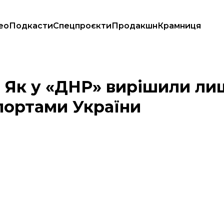
ео
Подкасти
Спецпроєкти
Продакшн
Крамниця
ителів із паспортами України
 Як у «ДНР» вирішили ли
спортами України