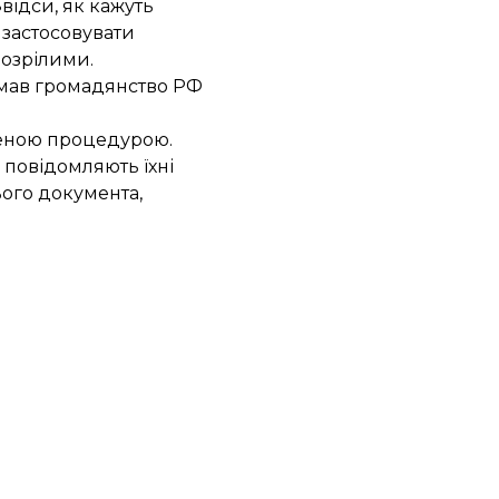
відси, як кажуть
 застосовувати
дозрілими.
римав громадянство РФ
щеною процедурою.
 повідомляють їхні
ього документа,