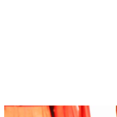
Люди показують свої російські паспорти в автобусі, що