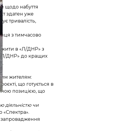
ми щодо набуття
кт здатен уже
ує тривалість,
нця з тимчасово
ь жити в «Л/ДНР» з
 «Л/ДНР» до кращих
и.
вим жителям:
роєкті, що готується в
чною позицією, що
ю діяльністю чи
о «Спектра».
ро запровадження