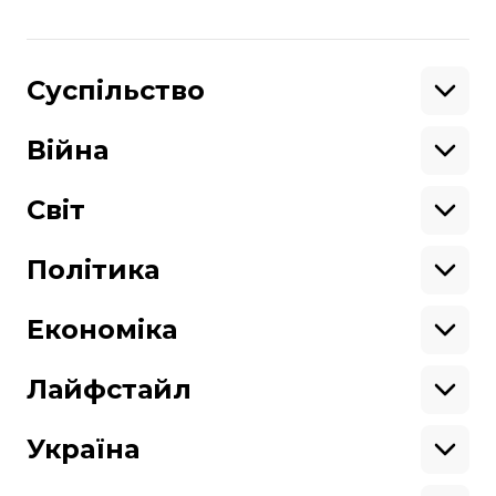
Ізраїль
громадяни України
Поділитися
Суспільство
:
Освіта
Кримінал
Війна
Здоров'я
Екологія
Ветерани
Підтримати
Військові
Світ
Ситуація на фронті
Крим
Північна Америка
Донбас
Латинська Америка
Політика
Підтримай hromadske.
Азія
Ми працюємо для тебе та завдяки тобі.
Африка
Закопроєкти
Будь нашим другом
Європа
Персоналії
Економіка
Геополітика
Верховна Рада
Кабінет міністрів
Бізнес
Про hromadske
Вакансії
Реформи
Енергетика
Лайфстайл
Вибори
Особисті фінанси
Команда
Тендери
Корупція
Інфраструктура
Спорт
Контакти
Крамниця
Нерухомість
Кіно
Україна
Структура
Фінансові звіти
Ціни
Музика
Театр
Київ
власності
Наші політики