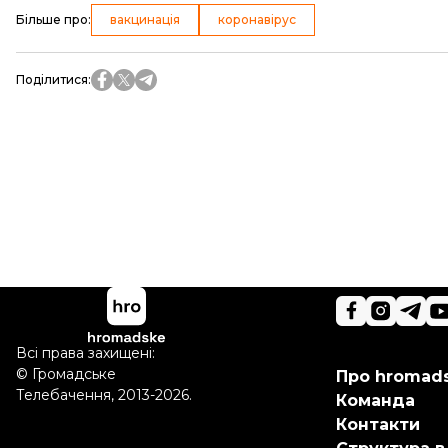
Більше про
:
вакцинація
коронавірус
Поділитися
:
Всі права захищені:
©
Громадське
Про hromad
Телебачення
,
2013-2026.
Команда
Контакти