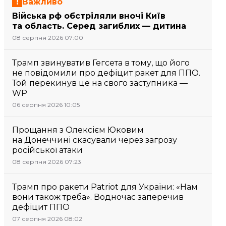
Важливо
Війська рф обстріляли вночі Київ
та область. Серед загиблих — дитина
08 серпня 2026 07:00
Трамп звинуватив Гегсета в тому, що його
не повідомили про дефіцит ракет для ППО.
Той перекинув це на свого заступника —
WP
06 серпня 2026 10:05
Прощання з Олексієм Юковим
на Донеччині скасували через загрозу
російської атаки
08 серпня 2026 07:23
Трамп про ракети Patriot для України: «Нам
вони також треба». Водночас заперечив
дефіцит ППО
07 серпня 2026 08:02