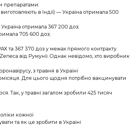
и препаратами:
у виготовляють в Індії) — Україна отримала 500
 Україна отримала 367 200 доз;
тримала 705 600 доз;
VAX та 367 370 доз у межах прямого контракту.
Zeneca від Румунії. Однак невідомо, хто виробник
онавірусу, з травня в Україні
місяця. Для цього щодня потрібно вакцинувати
я. Так, у травні загалом зробили 425 тисяч
доліки кожної
вати та як це зробити в Україні