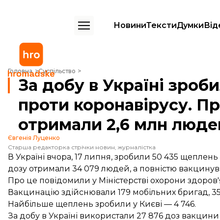
Новини
Тексти
Думки
Від
За добу в Україні зробили 50 тисяч щеплень проти коронавірусу. 
Головна
Суспільство
За добу в Україні зроб
проти коронавірусу. П
отримали 2,6 млн люде
Євгенія Луценко
Старша редакторка стрічки новин, журналістка
В Україні вчора, 17 липня, зробили 50 435 щепле
дозу отримали 34 079 людей, а повністю вакцинува
Про це
повідомили
у Міністерстві охорони здоров'
Вакцинацію здійснювали 179 мобільних бригад, 35
Найбільше щеплень зробили у Києві — 4 746.
За добу в Україні використали 27 876 доз вакцини P