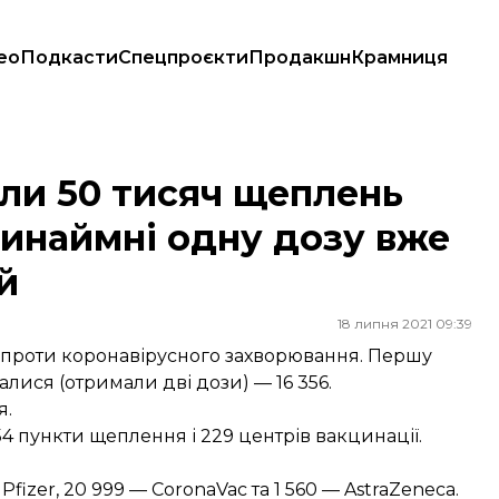
ео
Подкасти
Спецпроєкти
Продакшн
Крамниця
Принаймні одну дозу вже отримали 2,6 млн людей
или 50 тисяч щеплень
ринаймні одну дозу вже
й
18 липня 2021 09:39
нь проти коронавірусного захворювання. Першу
лися (отримали дві дози) — 16 356.
я.
4 пункти щеплення і 229 центрів вакцинації.
fizer, 20 999 — CoronaVac та 1 560 — AstraZeneca.