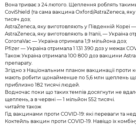
Вона триває з 24 лютого. Щеплення роблять таким
CoviShield (та сама вакцина Oxford/AstraZeneca, як
тисяч доз;
AstraZeneca, яку виготовляють у Південній Кореї —
AstraZeneca, яку виготовляють в Італії, — Україна о
CoronaVac — Україна отримала 1,9 мільйона доз;
Pfizer — Україна отримала 1 131 390 доз у межах CO
Також Україна
отримала
100 800 доз вакцини Astra
препарату.
Згідно з Національним планом вакцинації проти кор
мають
робити
щонайменше по 5,6 млн щеплень що
приблизно 182 тисячі людей.
Водночас поки що таких темпів досягнути не вдалос
щеплень, а в червні — 1 мільйон 552 тисячі.
читайте також
Гід вакцинами проти COVID-19: які переваги та не
Коктейль вакцин проти COVID-19. Навіщо їх комбіну