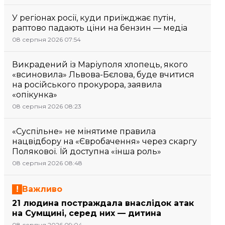
У регіонах росії, куди приїжджає путін,
раптово падають ціни на бензин — медіа
08 серпня 2026 07:54
Викрадений із Маріуполя хлопець, якого
«всиновила» Львова-Бєлова, буде вчитися
на російського прокурора, заявила
«опікунка»
08 серпня 2026 08:23
«Суспільне» не мінятиме правила
нацвідбору на «Євробачення» через скаргу
Полякової. Їй доступна «інша роль»
08 серпня 2026 08:48
Важливо
21 людина постраждала внаслідок атак
на Сумщині, серед них — дитина
08 серпня 2026 09:04