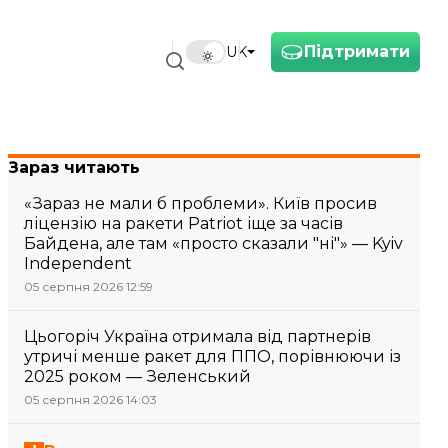
Підтримати
UK
Зараз читають
«Зараз не мали б проблеми». Київ просив
ліцензію на ракети Patriot іще за часів
Байдена, але там «просто сказали "ні"» — Kyiv
Independent
05 серпня 2026 12:59
Цьогоріч Україна отримала від партнерів
утричі менше ракет для ППО, порівнюючи із
2025 роком — Зеленський
05 серпня 2026 14:03