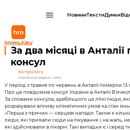
Новини
Тексти
Думки
Від
За два місяці в Анталії померли 13 українців — консул
Головна
Світ
За два місяці в Анталії
консул
Вікторія Бега
Керівниця відділу сайту
У період з травня по червень в Анталії померли 13
Про це повідомив консул України в Анталії В’ячес
За словами консула, здебільшого це літні люди, як
розрахували впливу кліматичних умов на стан їхнь
«Перша з причин — серцеві напади. Також є кілька 
люди, які приїхали сюди на лікування і, на жаль,
які здійснювали в лікарні. Такі випадки є і серед т