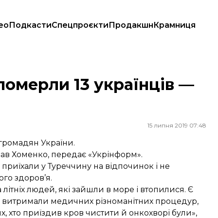
ео
Подкасти
Спецпроєкти
Продакшн
Крамниця
 померли 13 українців —
15 липня 2019 07:48
 громадян України.
лав Хоменко,
передає
«Укрінформ».
і приїхали у Туреччину на відпочинок і не
ого здоров’я.
літніх людей, які зайшли в море і втопилися. Є
 не витримали медичних різноманітних процедур,
их, хто приїздив кров чистити й онкохворі були»,