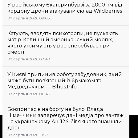
У російському Єкатеринбурзі за 2000 км від
кордону дрони атакували склад Wildberries
07 серпня 2026 09:05
Катують, вводять психотропи, не пускають
матір. Колишній американський морпіх,
якого утримують у росії, перебуває при
смерті
07 серпня 2026 08:48
У Києві припинив роботу забудовник, який
може бути пов’язаний із Єрмаком та
Медведчуком — Bihus.Info
07 серпня 2026 00:43
Боєприпасів на борту не було. Влада
Німеччини заперечує дані медіа про вантаж
на українському Ан-124, біля якого знайшли
Підтримати
дрон
07 серпня 2026 10:33