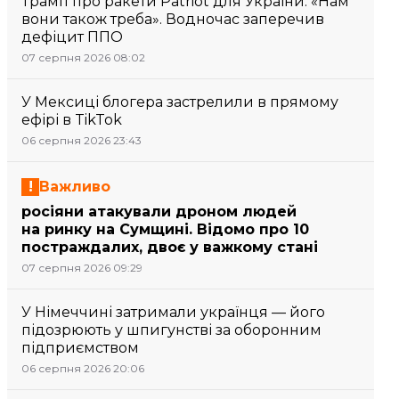
Трамп про ракети Patriot для України: «Нам
вони також треба». Водночас заперечив
дефіцит ППО
07 серпня 2026 08:02
У Мексиці блогера застрелили в прямому
ефірі в TikTok
06 серпня 2026 23:43
Важливо
росіяни атакували дроном людей
на ринку на Сумщині. Відомо про 10
постраждалих, двоє у важкому стані
07 серпня 2026 09:29
У Німеччині затримали українця — його
підозрюють у шпигунстві за оборонним
підприємством
06 серпня 2026 20:06