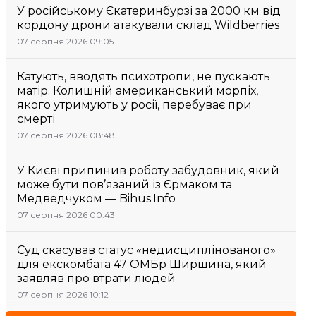
У російському Єкатеринбурзі за 2000 км від
кордону дрони атакували склад Wildberries
07 серпня 2026 09:05
Катують, вводять психотропи, не пускають
матір. Колишній американський морпіх,
якого утримують у росії, перебуває при
смерті
07 серпня 2026 08:48
У Києві припинив роботу забудовник, який
може бути пов’язаний із Єрмаком та
Медведчуком — Bihus.Info
07 серпня 2026 00:43
Суд скасував статус «недисциплінованого»
для екскомбата 47 ОМБр Ширшина, який
заявляв про втрати людей
07 серпня 2026 10:12