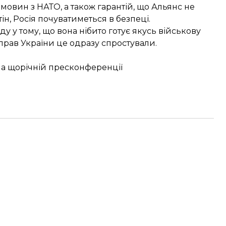
емовин з НАТО, а також гарантій, що Альянс не
ін, Росія почуватиметься в безпеці.
аду
у тому, що вона нібито готує якусь військову
справ України це одразу спростували.
 на щорічній пресконференції