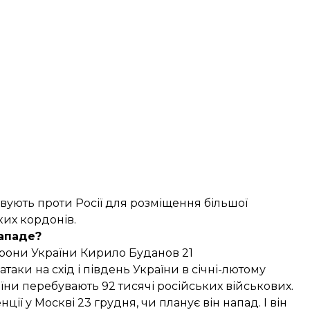
вують проти Росії для розміщення більшої
ких кордонів.
нападе?
рони України Кирило Буданов 21
атаки на схід і південь України в січні-лютому
аїни перебувають 92 тисячі російських військових.
ції у Москві
23 грудня, чи планує він напад. І він