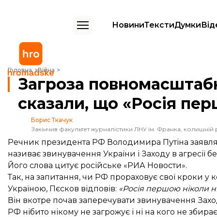
Новини
Тексти
Думки
Від
Загроза повномасштабної війни з РФ: у Путіна сказали, що «Росія 
Головна
Війна
Загроза повномасштабно
сказали, що «Росія пе
Борис Ткачук
Закінчив факультет журналістики ЛНУ ім. Франка, колишній 
Речник президента РФ Володимира Путіна заявляє,
називає звинувачення України і Заходу в агресії б
Його слова
цитує
російське «РИА Новости».
Так, на запитання, чи РФ прораховує свої кроки у к
Україною, Пєсков відповів:
«Росія першою ніколи ні
Він вкотре почав заперечувати звинувачення Заход
РФ нібито нікому не загрожує і ні на кого не збира