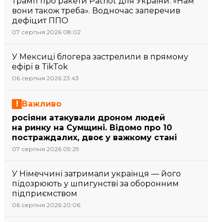
Трамп про ракети Patriot для України: «Нам
вони також треба». Водночас заперечив
дефіцит ППО
07 серпня 2026 08:02
У Мексиці блогера застрелили в прямому
ефірі в TikTok
06 серпня 2026 23:43
Важливо
росіяни атакували дроном людей
на ринку на Сумщині. Відомо про 10
постраждалих, двоє у важкому стані
07 серпня 2026 09:29
У Німеччині затримали українця — його
підозрюють у шпигунстві за оборонним
підприємством
06 серпня 2026 20:06