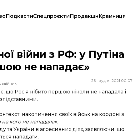
ео
Подкасти
Спецпроєкти
Продакшн
Крамниця
першою не нападає»
ї війни з РФ: у Путіна
ршою не нападає»
26 грудня 2021 00:07
радійник
 що Росія нібито першою ніколи не нападала і
езпідставними.
онтексті накопичення своїх військ на кордоні з
 на кого не нападала»
.
у та України в агресивних діях, заявляючи, що
ється нападати.