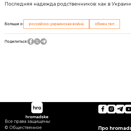
Последняя надежда родственников: как в Украин
Больше о
:
российско-украинская война
обмен тел
Поделиться
:
Все права защищены:
©
Общественное
Про hromad