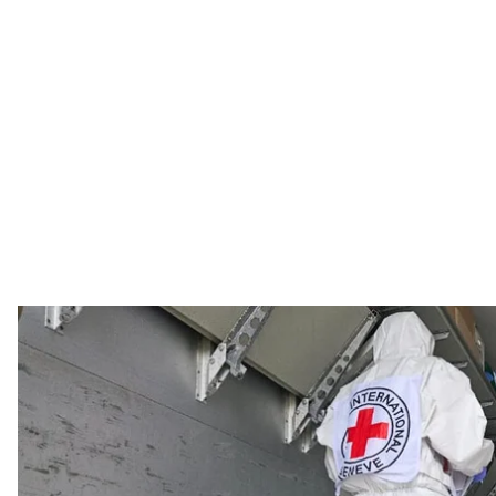
Украина вернула тела 254 павших
Координационный штаб по вопрос
По результатам репатриационных мероприятий У
обороны.
Об этом
сообщил
Координационный штаб по вопр
В частности, удалось репатриировать тела 221 за
павших воинов — на Запорожском направлении, 4