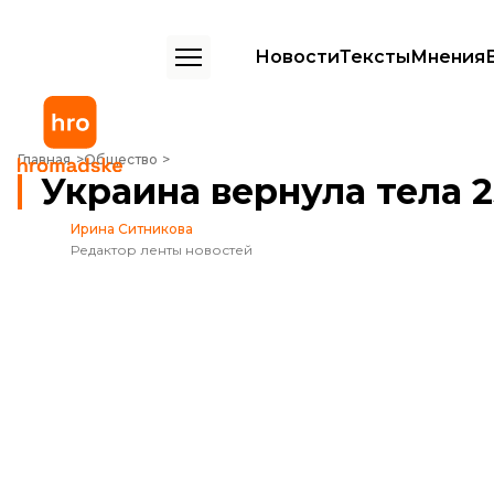
Новости
Тексты
Мнения
Украина вернула тела 254 павших защитников
Главная
Общество
Украина вернула тела 
Ирина Ситникова
Редактор ленты новостей