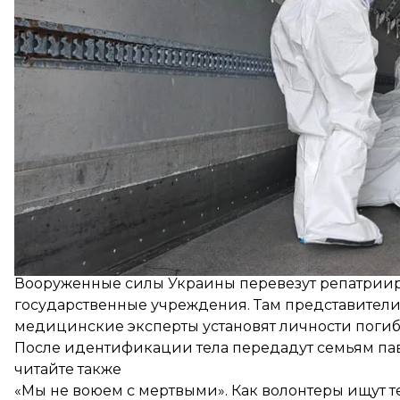
и 4 погибших воинов, тела которых передали из м
Вооруженные силы Украины перевезут репатриир
государственные учреждения. Там представители
медицинские эксперты установят личности поги
После идентификации тела передадут семьям па
читайте также
«Мы не воюем с мертвыми». Как волонтеры ищут т