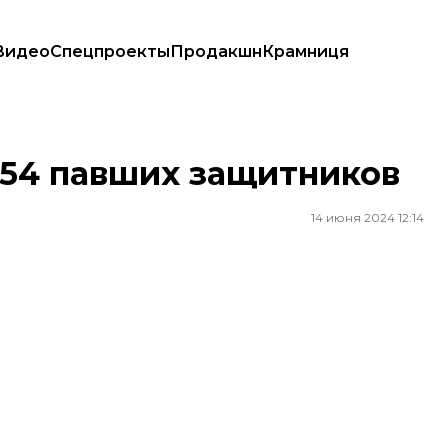
Видео
Спецпроекты
Продакшн
Крамниця
254 павших защитников
14 июня 2024 12:14