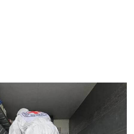
 защитников, 14 июня 2024 года
ам обращения с военнопленными
краина вернула 254 павших военных Сил
осам обращения с военнопленными.
щитника, воевавших на Донецком направлении, 25
 павших защитников из Луганского направления