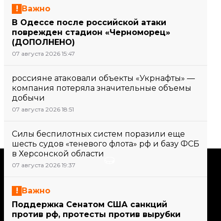
Важно
В Одессе после российской атаки
поврежден стадион «Черноморец»
(ДОПОЛНЕНО)
07 августа 2026 15:47
россияне атаковали объекты «Укрнафты» —
компания потеряла значительные объемы
добычи
07 августа 2026 18:51
Силы беспилотных систем поразили еще
шесть судов «теневого флота» рф и базу ФСБ
в Херсонской области
Поддержать
07 августа 2026 19:37
Важно
Поддержи hromadske.
Поддержка Сенатом США санкций
Мы работаем для тебя и
против рф, протесты против вырубки
благодаря тебе. Будь нашим