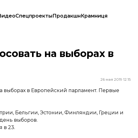
Видео
Спецпроекты
Продакшн
Крамниця
лосовать на выборах в
26 мая 2019 12:15
 на выборах в Европейский парламент. Первые
стрии, Бельгии, Эстонии, Финляндии, Греции и
 день выборов.
 в 23.