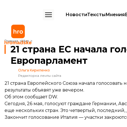
Новости
Тексты
Мнения
21 страна ЕС начала голосовать на выборах в Европарламент
Главная
Мир
21 страна ЕС начала го
Европарламент
Ольга Кириленко
Редакторка ленты сайта
21 страна Европейского Союза начала голосовать
результаты объявят уже вечером.
Об этом
сообщает
DW.
Сегодня, 26 мая, голосуют граждане Германии, Ав
еще нескольких стран. Это четвертый, последний,
Закончит голосование Италия — участки закроются