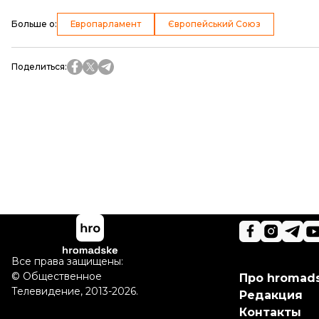
Больше о
:
Европарламент
Європейський Союз
Поделиться
:
Все права защищены:
©
Общественное
Про hromad
Телевидение
,
2013-2026.
Редакция
Контакты