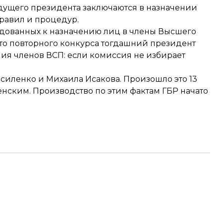
дущего президента заключаются в назначении
равил и процедур.
ндованных к назначению лиц в члены Высшего
сто повторного конкурса тогдашний президент
ия членов ВСП: если комиссия не избирает
асиленко
и Михаила
Исакова
. Произошло это 13
нским. Производство по этим фактам ГБР начато