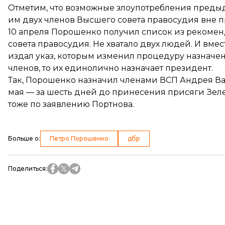
Отметим, что возможные злоупотребления преды
им двух членов Высшего совета правосудия вне п
10 апреля Порошенко получил список из рекоме
совета правосудия. Не хватало двух людей. И вме
издал указ, которым изменил процедуру назначен
членов, то их единолично назначает президент.
Так, Порошенко назначил членами ВСП Андрея
В
мая — за шесть дней до принесения присяги Зеле
тоже по
заявлению
Портнова.
Больше о
:
Петро Порошенко
дбр
Поделиться
: