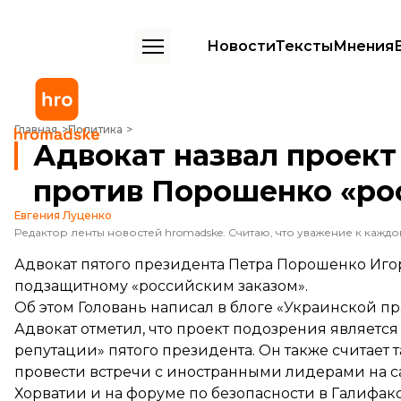
Новости
Тексты
Мнения
Адвокат назвал проект уголовного дела против Порошенко «росси
Главная
Политика
Адвокат назвал проект
против Порошенко «ро
Евгения Луценко
Адвокат пятого президента Петра Порошенко Игор
подзащитному «российским заказом».
Об этом Головань
написал
в блоге «Украинской пр
Адвокат отметил, что проект подозрения являетс
репутации» пятого президента. Он также считае
провести встречи с иностранными лидерами на 
Хорватии и на форуме по безопасности в Галифакс