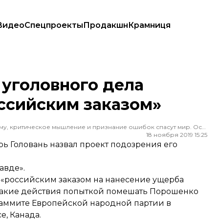
Видео
Спецпроекты
Продакшн
Крамниця
йским заказом»
 уголовного дела
ссийским заказом»
Редактор ленты новостей hromadske. Считаю, что уважение к каждому, критическое мышление и признание ошибок спасут мир. Особенно люблю новости о науке и космос
18 ноября 2019 15:25
ь Головань назвал проект подозрения его
авде».
я «российским заказом на нанесение ущерба
т такие действия попыткой помешать Порошенко
саммите Европейской народной партии в
е, Канада.