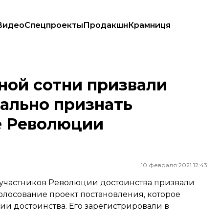
Видео
Спецпроекты
Продакшн
Крамниця
ально признать политическое значение Революции достоинства
ной сотни призвали
ально признать
е Революции
10 февраля 2021 12:43
 участников Революции достоинства призвали
голосование проект постановления, которое
и достоинства. Его зарегистрировали в