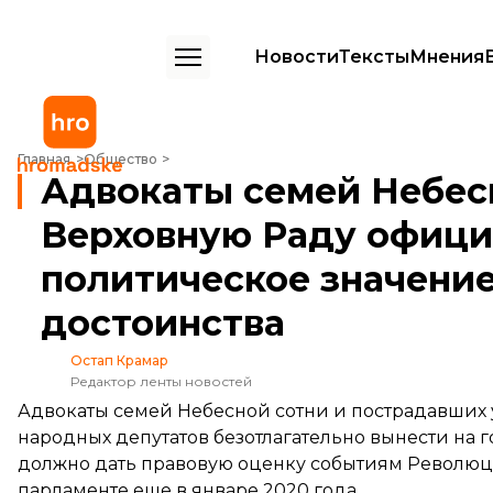
Новости
Тексты
Мнения
Адвокаты семей Небесной сотни призвали Верховную Раду офици
Главная
Общество
Адвокаты семей Небес
Верховную Раду офици
политическое значени
достоинства
Остап Крамар
Редактор ленты новостей
Адвокаты семей Небесной сотни и пострадавших
народных депутатов безотлагательно вынести на 
должно дать правовую оценку событиям Революци
парламенте еще в январе 2020 года.