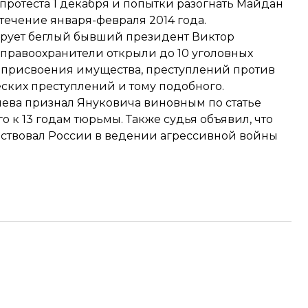
ротеста 1 декабря и попытки разогнать Майдан
в течение января-февраля 2014 года.
ирует беглый бывший президент Виктор
у правоохранители открыли до 10 уголовных
го присвоения имущества, преступлений против
ких преступлений и тому подобного.
иева признал Януковича виновным по статье
о к 13 годам тюрьмы. Также судья объявил, что
обствовал России в ведении агрессивной войны