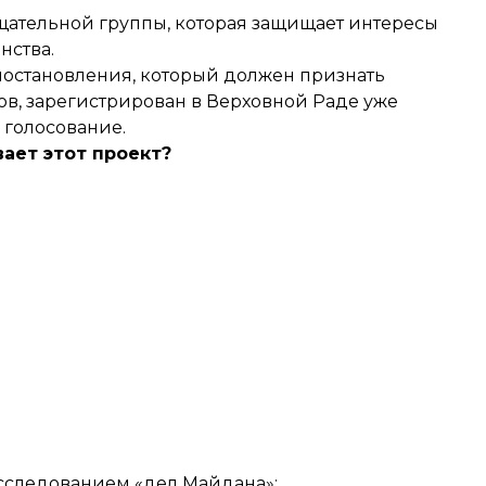
щательной группы, которая защищает интересы
нства.
постановления, который должен признать
ов, зарегистрирован в Верховной Раде уже
 голосование.
ает этот проект?
сследованием «дел Майдана»;