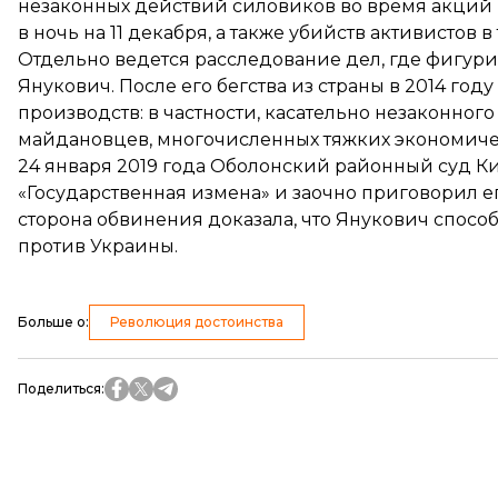
незаконных действий силовиков во время акций п
в ночь на 11 декабря, а также убийств активистов 
Отдельно ведется расследование дел, где фигур
Янукович. После его бегства из страны в 2014 год
производств: в частности, касательно незаконно
майдановцев, многочисленных тяжких экономичес
24 января 2019 года Оболонский районный суд К
«Государственная измена» и заочно приговорил ег
сторона обвинения доказала, что Янукович спос
против Украины.
Больше о
:
Революция достоинства
Поделиться
: