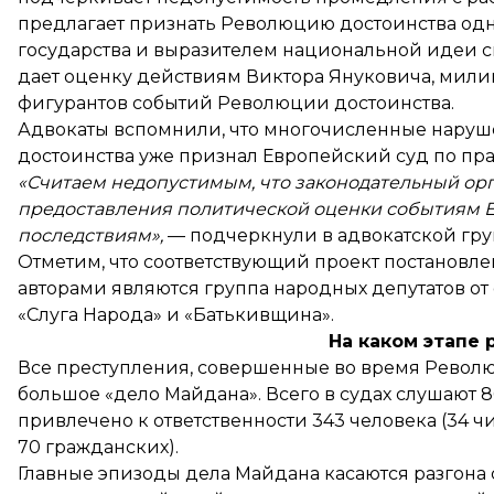
предлагает признать Революцию достоинства од
государства и выразителем национальной идеи с
дает оценку действиям Виктора Януковича, мили
фигурантов событий Революции достоинства.
Адвокаты вспомнили, что многочисленные наруш
достоинства уже
признал
Европейский суд по пра
«Считаем недопустимым, что законодательный орг
предоставления политической оценки событиям Е
последствиям»,
— подчеркнули в адвокатской гру
Отметим, что соответствующий проект постановл
авторами являются группа народных депутатов от
«Слуга Народа» и «Батькивщина».
На каком этапе
Все преступления, совершенные во время Револю
большое «дело Майдана». Всего в судах слушают 8
привлечено к ответственности 343 человека (34 чи
70 гражданских).
Главные эпизоды дела Майдана касаются разгона ст